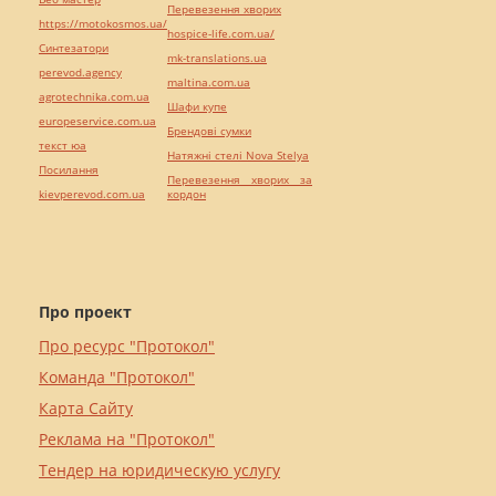
Перевезення хворих
https://motokosmos.ua/
hospice-life.com.ua/
Синтезатори
mk-translations.ua
perevod.agency
maltina.com.ua
agrotechnika.com.ua
Шафи купе
europeservice.com.ua
Брендові сумки
текст юа
Натяжні стелі Nova Stelya
Посилання
Перевезення хворих за
kievperevod.com.ua
кордон
Про проект
Про ресурс "Протокол"
Команда "Протокол"
Карта Сайту
Реклама на "Протокол"
Тендер на юридическую услугу