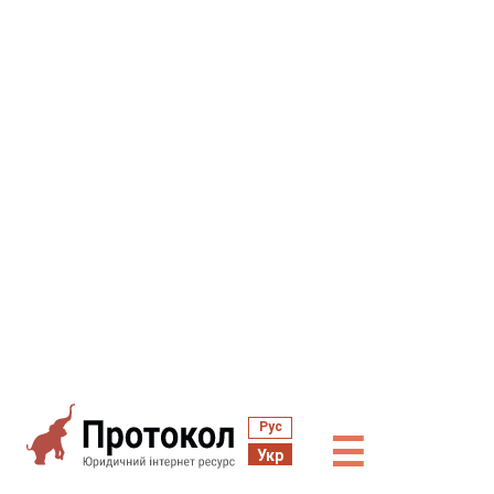
Рус
☰
Укр