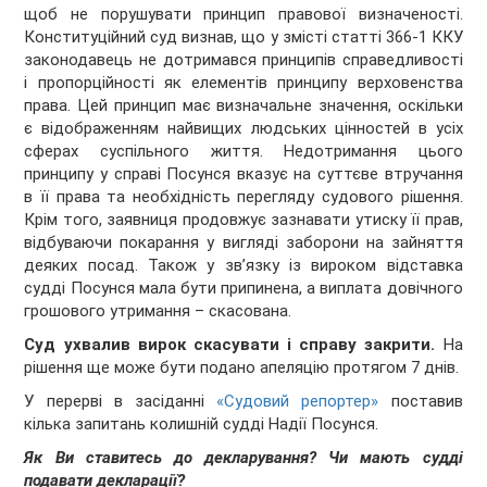
щоб не порушувати принцип правової визначеності.
Конституційний суд визнав, що у змісті статті 366-1 ККУ
законодавець не дотримався принципів справедливості
і пропорційності як елементів принципу верховенства
права. Цей принцип має визначальне значення, оскільки
є відображенням найвищих людських цінностей в усіх
сферах суспільного життя. Недотримання цього
принципу у справі Посунся вказує на суттєве втручання
в її права та необхідність перегляду судового рішення.
Крім того, заявниця продовжує зазнавати утиску її прав,
відбуваючи покарання у вигляді заборони на зайняття
деяких посад. Також у зв’язку із вироком відставка
судді Посунся мала бути припинена, а виплата довічного
грошового утримання – скасована.
Суд ухвалив вирок скасувати і справу закрити.
На
рішення ще може бути подано апеляцію протягом 7 днів.
У перерві в засіданні
«Судовий репортер»
поставив
кілька запитань колишній судді Надії Посунся.
Як Ви ставитесь до декларування? Чи мають судді
подавати декларації?