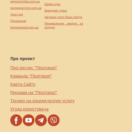
agrotechnika.com.ua
Шафи купе
europeservice.com.ua
Брендові сумки
текст юа
Натяжні стелі Nova Stelya
Посилання
Перевезення хворих за
kievperevod.com.ua
кордон
Про проект
Про ресурс "Протокол"
Команда "Протокол"
Карта Сайту
Реклама на "Протокол"
Тендер на юридическую услугу
Угода користувача