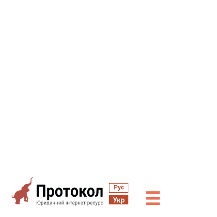
Рус
☰
Укр