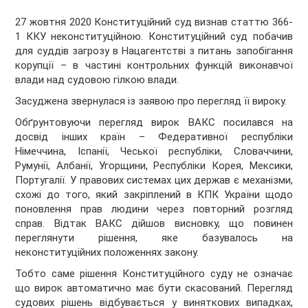
27 жовтня 2020 Конституційний суд визнав статтю 366-
1 ККУ неконституційною. Конституційний суд побачив
для суддів загрозу в Нацагентстві з питань запобігання
корупції – в частині контрольних функцій виконавчої
влади над судовою гілкою влади.
Засуджена звернулася із заявою про перегляд її вироку.
Обґрунтовуючи перегляд вирок ВАКС посилався на
досвід інших країн – Федеративної республіки
Німеччина, Іспанії, Чеської республіки, Словаччини,
Румунії, Албанії, Угорщини, Республіки Корея, Мексики,
Португалії. У правових системах цих держав є механізми,
схожі до того, який закріплений в КПК України щодо
поновлення прав людини через повторний розгляд
справ. Відтак ВАКС дійшов висновку, що повинен
переглянути рішення, яке базувалось на
неконституційних положеннях закону.
Тобто саме рішення Конституційного суду не означає
що вирок автоматично має бути скасований. Перегляд
судових рішень відбувається у виняткових випадках,