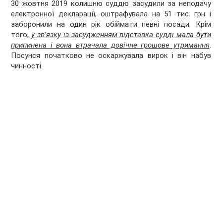
30 жовтня 2019 колишню суддю засудили за неподачу
електронної декларації, оштрафувала на 51 тис. грн і
заборонили на один рік обіймати певні посади. Крім
того,
у зв’язку із засудженням відставка судді мала бути
припинена і вона втрачала довічне грошове утримання
.
Посунся початково не оскаржувала вирок і він набув
чинності.