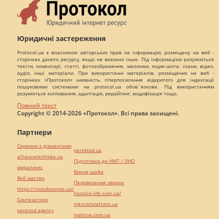
Юридичні застереження
Protocol.ua є власником авторських прав на інформацію, розміщену на веб -
сторінках даного ресурсу, якщо не вказано інше. Під інформацією розуміються
тексти, коментарі, статті, фотозображення, малюнки, ящик-шота, скани, відео,
аудіо, інші матеріали. При використанні матеріалів, розміщених на веб -
сторінках «Протокол» наявність гіперпосилання відкритого для індексації
пошуковими системами на protocol.ua обов`язкове. Під використанням
розуміється копіювання, адаптація, рерайтинг, модифікація тощо.
Повний текст
Copyright © 2014-2026 «Протокол». Всі права захищені.
Партнери
Сережки з діамантами
pereklad.ua
alliancetechnika.ua
Підготовка до НМТ / ЗНО
миралинкс
Винна шафа
Веб мастер
Перевезення хворих
https://motokosmos.ua/
hospice-life.com.ua/
Синтезатори
mk-translations.ua
perevod.agency
maltina.com.ua