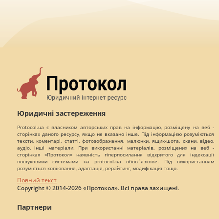
Юридичні застереження
Protocol.ua є власником авторських прав на інформацію, розміщену на веб -
сторінках даного ресурсу, якщо не вказано інше. Під інформацією розуміються
тексти, коментарі, статті, фотозображення, малюнки, ящик-шота, скани, відео,
аудіо, інші матеріали. При використанні матеріалів, розміщених на веб -
сторінках «Протокол» наявність гіперпосилання відкритого для індексації
пошуковими системами на protocol.ua обов`язкове. Під використанням
розуміється копіювання, адаптація, рерайтинг, модифікація тощо.
Повний текст
Copyright © 2014-2026 «Протокол». Всі права захищені.
Партнери