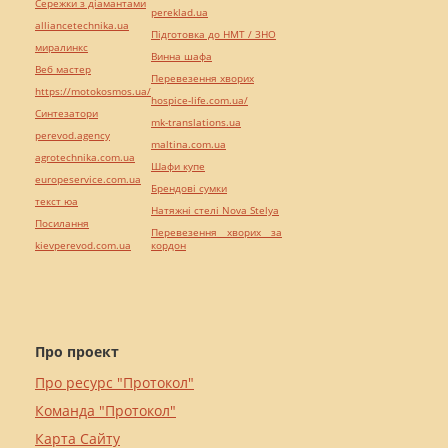
Сережки з діамантами
pereklad.ua
alliancetechnika.ua
Підготовка до НМТ / ЗНО
миралинкс
Винна шафа
Веб мастер
Перевезення хворих
https://motokosmos.ua/
hospice-life.com.ua/
Синтезатори
mk-translations.ua
perevod.agency
maltina.com.ua
agrotechnika.com.ua
Шафи купе
europeservice.com.ua
Брендові сумки
текст юа
Натяжні стелі Nova Stelya
Посилання
Перевезення хворих за
kievperevod.com.ua
кордон
Про проект
Про ресурс "Протокол"
Команда "Протокол"
Карта Сайту