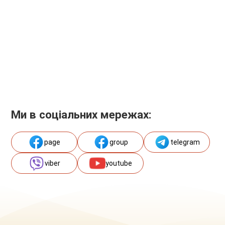
Ми в соціальних мережах:
page
group
telegram
viber
youtube