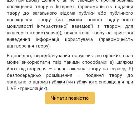
що при цьому даний етап не завжди є протиправним;
сповіщення твору в Інтернеті (правомочність подання
твору до загального відома публіки або публічного
сповіщення твору (за умови повної відсутності
можливості інтерактивної взаємодії з твором для
кінцевого користувача)), поява копії твору на пристрої
виведення інформації користувача (правомочність
відтворення твору).
Відповідно, передбачуваний порушник авторських прав
може використати твір такими способами: а) шляхом
його відтворення – завантаження твору на сервер; б)
безпосередньо розміщення – подання твору до
загального відома публіки (чи публічного сповіщення при
LIVE -трансляціях).
Читати повністю