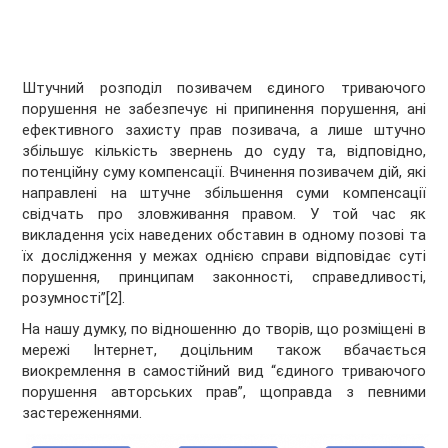
Штучний розподіл позивачем єдиного триваючого
порушення не забезпечує ні припинення порушення, ані
ефективного захисту прав позивача, а лише штучно
збільшує кількість звернень до суду та, відповідно,
потенційну суму компенсації. Вчинення позивачем дій, які
направлені на штучне збільшення суми компенсації
свідчать про зловживання правом. У той час як
викладення усіх наведених обставин в одному позові та
їх дослідження у межах однією справи відповідає суті
порушення, принципам законності, справедливості,
розумності”[2].
На нашу думку, по відношенню до творів, що розміщені в
мережі Інтернет, доцільним також вбачається
виокремлення в самостійний вид “єдиного триваючого
порушення авторських прав”, щоправда з певними
застереженнями.