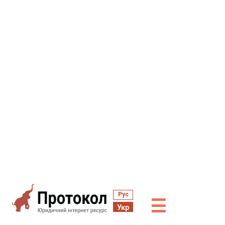
Рус
☰
Укр