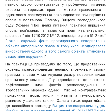
певною мірою орієнтуватись у проблемних питаннях
охорони авторських прав з метою правильного і
однакового застосування законодавства при вирішенні
спорів є постанова Пленуму Вищого господарського
суду України “Про деякі питання практики вирішення
спорів, пов'язаних із захистом прав інтелектуальної
власності” від 17.10.2012 № 12, відповідно до п.51-2 якої
“
кожен окремий факт протиправного використання
об'єктів авторського права, в тому числі неодноразове
використання одного й того самого об'єкта, становить
самостійне порушення
”.
На практиці це призводило до того, що представники
окремих правоволодільців нерідко зловживали своїми
правами, а саме – мотивували розмір позовних вимог
про виплату компенсації у відповідності до кількості
зафіксованих ними фактів розповсюдження в
торговельних мережах одних і тих же контрафактних
примірників творів, інколи – навіть з темпоральною
різницею у декілька хвилин. Одна з таких справ дійшла
до касаційного розгляду
Вищим господарським судом