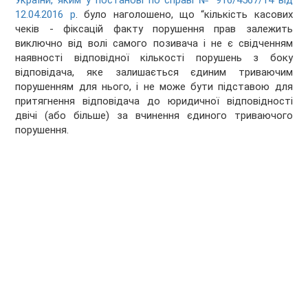
України, яким у постанові по справі № 916/4567/14 від
12.04.2016 р
. було наголошено, що “кількість касових
чеків - фіксацій факту порушення прав залежить
виключно від волі самого позивача і не є свідченням
наявності відповідної кількості порушень з боку
відповідача, яке залишається єдиним триваючим
порушенням для нього, і не може бути підставою для
притягнення відповідача до юридичної відповідності
двічі (або більше) за вчинення єдиного триваючого
порушення.