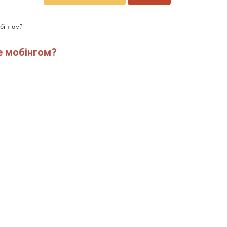
бінгом?
е мобінгом?