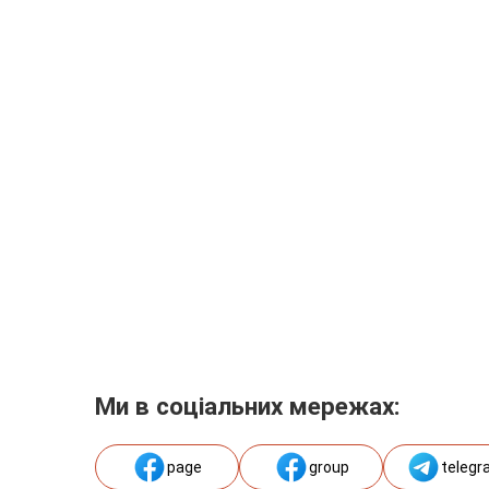
Ми в соціальних мережах:
page
group
telegr