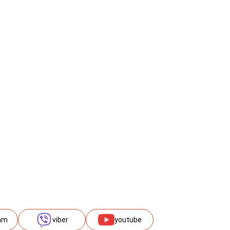
am
viber
youtube