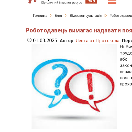
☰
Укр
Головна
Блог
Відеоконсультація
Роботодавец
Роботодавець вимагає надавати пояс
01.08.2025
Автор:
Лента от Протокола
Пере
Ні. В
трудо
або 
зако
вваж
пояс
прояв