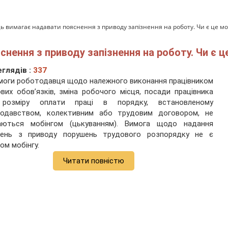
ь вимагає надавати пояснення з приводу запізнення на роботу. Чи є це мо
нення з приводу запізнення на роботу. Чи є ц
глядів :
337
имоги роботодавця щодо належного виконання працівником
вих обов’язків, зміна робочого місця, посади працівника
розміру оплати праці в порядку, встановленому
нодавством, колективним або трудовим договором, не
аються мобінгом (цькуванням). Вимога щодо надання
нень з приводу порушень трудового розпорядку не є
ом мобінгу.
Читати повністю