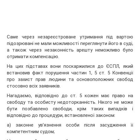
Саме через незареєстроване утримання під вартою
підозрювані не мали можливості переглянути його в суді,
а також через незаконність арешту неможливо було
отримати компенсацію.
На цих підставах вони поскаржилися до ЄСПЛ, який
встановив факт порушення частин 1, 5 ст. 5 Конвенції
про захист прав людини та основоположних свобод
стосовно всіх заявників.
Нагадаємо, відповідно до ст. 5 кожен має право на
свободу та особисту недоторканність. Нікого не може
бути позбавлено свободи, крім таких випадків і
відповідно до процедури, встановленої законом:
a) законне ув’язнення особи після засудження її
компетентним судом;