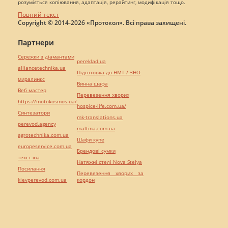
розуміється копіювання, адаптація, рерайтинг, модифікація тощо.
Повний текст
Copyright © 2014-2026 «Протокол». Всі права захищені.
Партнери
Сережки з діамантами
pereklad.ua
alliancetechnika.ua
Підготовка до НМТ / ЗНО
миралинкс
Винна шафа
Веб мастер
Перевезення хворих
https://motokosmos.ua/
hospice-life.com.ua/
Синтезатори
mk-translations.ua
perevod.agency
maltina.com.ua
agrotechnika.com.ua
Шафи купе
europeservice.com.ua
Брендові сумки
текст юа
Натяжні стелі Nova Stelya
Посилання
Перевезення хворих за
kievperevod.com.ua
кордон