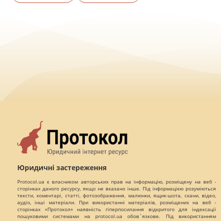
Юридичні застереження
Protocol.ua є власником авторських прав на інформацію, розміщену на веб -
сторінках даного ресурсу, якщо не вказано інше. Під інформацією розуміються
тексти, коментарі, статті, фотозображення, малюнки, ящик-шота, скани, відео,
аудіо, інші матеріали. При використанні матеріалів, розміщених на веб -
сторінках «Протокол» наявність гіперпосилання відкритого для індексації
пошуковими системами на protocol.ua обов`язкове. Під використанням