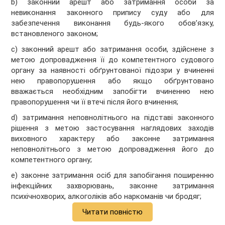
b) законний арешт або затримання особи за
невиконання законного припису суду або для
забезпечення виконання будь-якого обов’язку,
встановленого законом;
c) законний арешт або затримання особи, здійснене з
метою допровадження її до компетентного судового
органу за наявності обґрунтованої підозри у вчиненні
нею правопорушення або якщо обґрунтовано
вважається необхідним запобігти вчиненню нею
правопорушення чи її втечі після його вчинення;
d) затримання неповнолітнього на підставі законного
рішення з метою застосування наглядових заходів
виховного характеру або законне затримання
неповнолітнього з метою допровадження його до
компетентного органу;
e) законне затримання осіб для запобігання поширенню
інфекційних захворювань, законне затримання
психічнохворих, алкоголіків або наркоманів чи бродяг;
Читати повністю