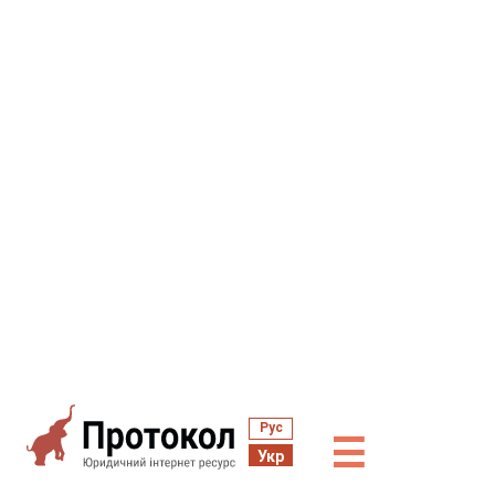
Рус
☰
Укр