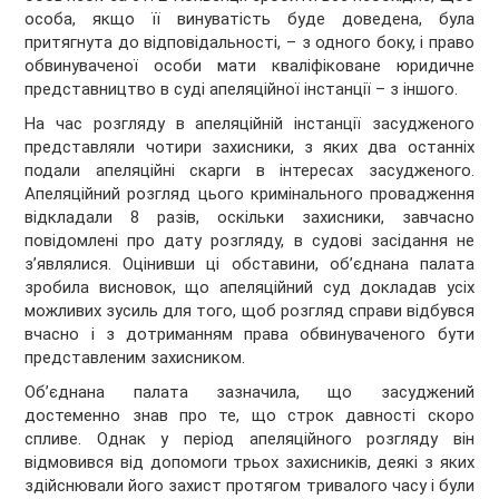
особа, якщо її винуватість буде доведена, була
притягнута до відповідальності, – з одного боку, і право
обвинуваченої особи мати кваліфіковане юридичне
представництво в суді апеляційної інстанції – з іншого.
На час розгляду в апеляційній інстанції засудженого
представляли чотири захисники, з яких два останніх
подали апеляційні скарги в інтересах засудженого.
Апеляційний розгляд цього кримінального провадження
відкладали 8 разів, оскільки захисники, завчасно
повідомлені про дату розгляду, в судові засідання не
з’являлися. Оцінивши ці обставини, об’єднана палата
зробила висновок, що апеляційний суд докладав усіх
можливих зусиль для того, щоб розгляд справи відбувся
вчасно і з дотриманням права обвинуваченого бути
представленим захисником.
Об’єднана палата зазначила, що засуджений
достеменно знав про те, що строк давності скоро
спливе. Однак у період апеляційного розгляду він
відмовився від допомоги трьох захисників, деякі з яких
здійснювали його захист протягом тривалого часу і були