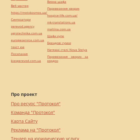
Винна шафа
Веб мастер
Перевезення хворих
https://motokosmos.ua/
hospice-life.com.ua/
Синтезатори
mk-translations.ua
perevod.agency
maltina.com.ua
agrotechnika.com.ua
Шафи купе
europeservice.com.ua
Брендові сумки
текст юа
Натяжні стелі Nova Stelya
Посилання
Перевезення хворих за
kievperevod.com.ua
кордон
Про проект
Про ресурс "Протокол"
Команда "Протокол"
Карта Сайту
Реклама на "Протокол"
Тендер на юридическую услугу