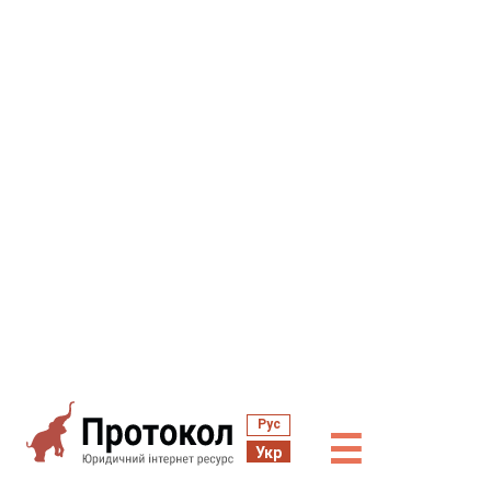
Рус
☰
Укр