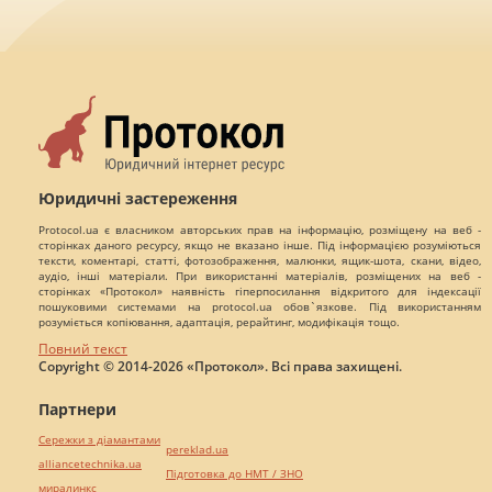
Юридичні застереження
Protocol.ua є власником авторських прав на інформацію, розміщену на веб -
сторінках даного ресурсу, якщо не вказано інше. Під інформацією розуміються
тексти, коментарі, статті, фотозображення, малюнки, ящик-шота, скани, відео,
аудіо, інші матеріали. При використанні матеріалів, розміщених на веб -
сторінках «Протокол» наявність гіперпосилання відкритого для індексації
пошуковими системами на protocol.ua обов`язкове. Під використанням
розуміється копіювання, адаптація, рерайтинг, модифікація тощо.
Повний текст
Copyright © 2014-2026 «Протокол». Всі права захищені.
Партнери
Сережки з діамантами
pereklad.ua
alliancetechnika.ua
Підготовка до НМТ / ЗНО
миралинкс