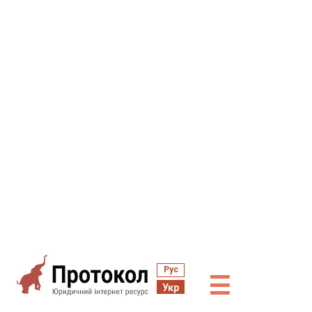
Рус
☰
Укр