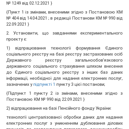
№ 1249 від 02.12.2021 }
{Пункт 1 із змінами, внесеними згідно з Постановою КМ
№ 404 від 14.04.2021 ; в редакції Постанови КМ № 990 від
22.09.2021 }
2. Установити, що завданнями експериментального
проекту є:
1) відпрацювання технології формування Єдиного
соціального реєстру на базі реєстру застрахованих осіб
Державного реєстру загальнообов’язкового
державного соціального страхування шляхом внесення
до Єдиного соціального реєстру з інших баз даних
інформації, необхідної для надання електронних послуг,
зазначених у
підпункті 1
пункту 3 цієї постанови;
{Підпункт 1 пункту 2 із змінами, внесеними згідно з
Постановою КМ № 990 від 22.09.2021 }
2) відпрацювання на базі Пенсійного фонду України:
технології централізованої обробки даних для надання
електронних послуг з уникненням дублювання ділових