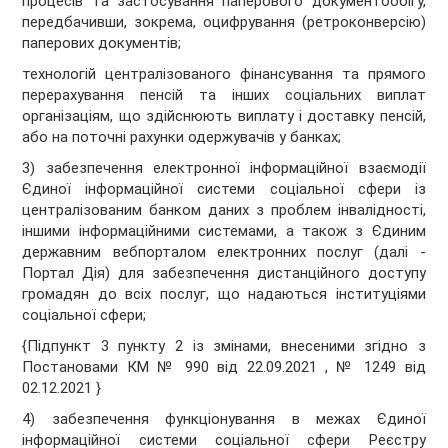
процесів та застосування паперового документообігу,
передбачивши, зокрема, оцифрування (ретроконверсію)
паперових документів;
технологій централізованого фінансування та прямого
перерахування пенсій та інших соціальних виплат
організаціям, що здійснюють виплату і доставку пенсій,
або на поточні рахунки одержувачів у банках;
3) забезпечення електронної інформаційної взаємодії
Єдиної інформаційної системи соціальної сфери із
централізованим банком даних з проблем інвалідності,
іншими інформаційними системами, а також з Єдиним
державним вебпорталом електронних послуг (далі -
Портал Дія) для забезпечення дистанційного доступу
громадян до всіх послуг, що надаються інституціями
соціальної сфери;
{Підпункт 3 пункту 2 із змінами, внесеними згідно з
Постановами КМ № 990 від 22.09.2021 , № 1249 від
02.12.2021 }
4) забезпечення функціонування в межах Єдиної
інформаційної системи соціальної сфери Реєстру