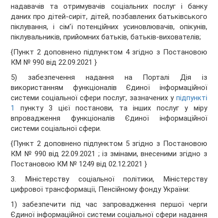
надавачів та отримувачів соціальних послуг і банку
даних про дітей-сиріт, дітей, позбавлених батьківського
піклування, і сім’ї потенційних усиновлювачів, опікунів,
піклувальників, прийомних батьків, батьків-вихователів;
{Пункт 2 доповнено підпунктом 4 згідно з Постановою
КМ № 990 від 22.09.2021 }
5) забезпечення надання на Порталі Дія із
використанням функціоналів Єдиної інформаційної
системи соціальної сфери послуг, зазначених у
підпункті
1
пункту 3 цієї постанови, та інших послуг у міру
впровадження функціоналів Єдиної інформаційної
системи соціальної сфери.
{Пункт 2 доповнено підпунктом 5 згідно з Постановою
КМ № 990 від 22.09.2021 ; із змінами, внесеними згідно з
Постановою КМ № 1249 від 02.12.2021 }
3. Міністерству соціальної політики, Міністерству
цифрової трансформації, Пенсійному фонду України:
1) забезпечити під час запровадження першої черги
Єдиної інформаційної системи соціальної сфери надання