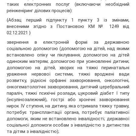
таких електронних послуг (включаючи необхідний
реінженіринг ділових процесів):
{Абзац перший підпункту 1 пункту 3 із змінами,
внесеними згідно з Постановою КМ № 1249 від
02.12.2021 }
звернення в електронній формі за державною
соціальною допомогою (допомогою на дітей, над якими
встановлено опіку чи піклування; допомогою на дітей
одиноким матерям; допомогою при усиновленні дитини;
допомогою на дітей, хворих на тяжкі перинатальні
ураження нервової системи, тяжкі вроджені вади
розвитку, рідкісні орфанні захворювання, онкологічні,
онкогематологічні захворювання, дитячий церебральний
параліч, тяжкі психічні розлади, цукровий діабет I типу
(інсулінозалежний), гострі або хронічні захворювання
нирок IV ступеня, на дитину, яка отримала тяжку травму,
потребує трансплантації органа, потребує паліативної
допомоги, яким не встановлено інвалідності; державної
соціальної допомоги особам з інвалідністю з дитинства
та дітям з інвалідністю);