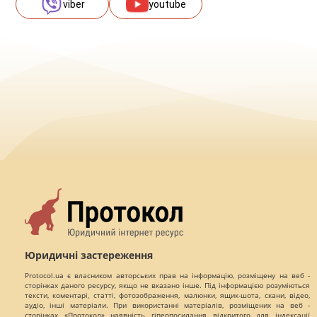
viber
youtube
Юридичні застереження
Protocol.ua є власником авторських прав на інформацію, розміщену на веб -
сторінках даного ресурсу, якщо не вказано інше. Під інформацією розуміються
тексти, коментарі, статті, фотозображення, малюнки, ящик-шота, скани, відео,
аудіо, інші матеріали. При використанні матеріалів, розміщених на веб -
сторінках «Протокол» наявність гіперпосилання відкритого для індексації