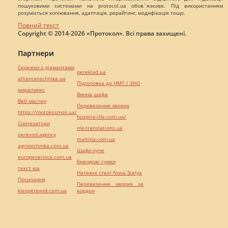
пошуковими системами на protocol.ua обов`язкове. Під використанням
розуміється копіювання, адаптація, рерайтинг, модифікація тощо.
Повний текст
Copyright © 2014-2026 «Протокол». Всі права захищені.
Партнери
Сережки з діамантами
pereklad.ua
alliancetechnika.ua
Підготовка до НМТ / ЗНО
миралинкс
Винна шафа
Веб мастер
Перевезення хворих
https://motokosmos.ua/
hospice-life.com.ua/
Синтезатори
mk-translations.ua
perevod.agency
maltina.com.ua
agrotechnika.com.ua
Шафи купе
europeservice.com.ua
Брендові сумки
текст юа
Натяжні стелі Nova Stelya
Посилання
Перевезення хворих за
kievperevod.com.ua
кордон