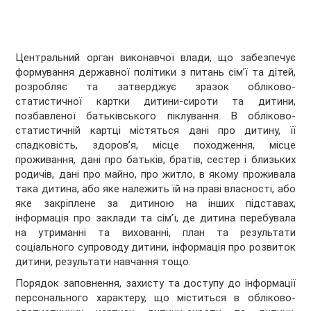
Центральний орган виконавчої влади, що забезпечує
формування державної політики з питань сім’ї та дітей,
розробляє та затверджує зразок обліково-
статистичної картки дитини-сироти та дитини,
позбавленої батьківського піклування. В обліково-
статистичній картці містяться дані про дитину, її
спадковість, здоров’я, місце походження, місце
проживання, дані про батьків, братів, сестер і близьких
родичів, дані про майно, про житло, в якому проживала
така дитина, або яке належить їй на праві власності, або
яке закріплене за дитиною на інших підставах,
інформація про заклади та сім’ї, де дитина перебувала
на утриманні та вихованні, план та результати
соціального супроводу дитини, інформація про розвиток
дитини, результати навчання тощо.
Порядок заповнення, захисту та доступу до інформації
персонального характеру, що міститься в обліково-