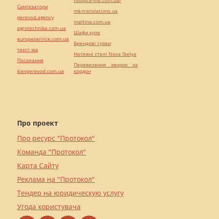
Синтезатори
mk-translations.ua
perevod.agency
maltina.com.ua
agrotechnika.com.ua
Шафи купе
europeservice.com.ua
Брендові сумки
текст юа
Натяжні стелі Nova Stelya
Посилання
Перевезення хворих за
kievperevod.com.ua
кордон
Про проект
Про ресурс "Протокол"
Команда "Протокол"
Карта Сайту
Реклама на "Протокол"
Тендер на юридическую услугу
Угода користувача