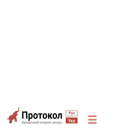
Рус
☰
Укр