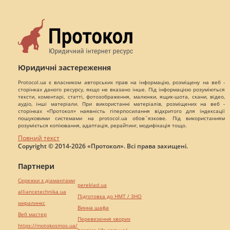
Юридичні застереження
Protocol.ua є власником авторських прав на інформацію, розміщену на веб -
сторінках даного ресурсу, якщо не вказано інше. Під інформацією розуміються
тексти, коментарі, статті, фотозображення, малюнки, ящик-шота, скани, відео,
аудіо, інші матеріали. При використанні матеріалів, розміщених на веб -
сторінках «Протокол» наявність гіперпосилання відкритого для індексації
пошуковими системами на protocol.ua обов`язкове. Під використанням
розуміється копіювання, адаптація, рерайтинг, модифікація тощо.
Повний текст
Copyright © 2014-2026 «Протокол». Всі права захищені.
Партнери
Сережки з діамантами
pereklad.ua
alliancetechnika.ua
Підготовка до НМТ / ЗНО
миралинкс
Винна шафа
Веб мастер
Перевезення хворих
https://motokosmos.ua/
hospice-life.com.ua/