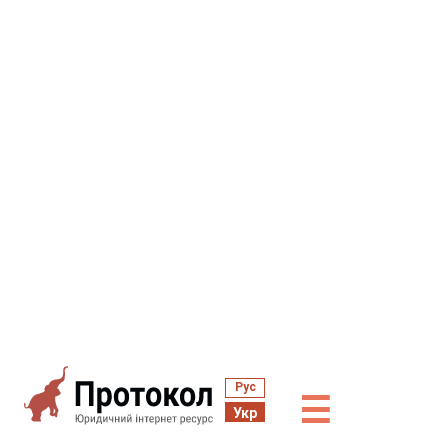
Рус
☰
Укр