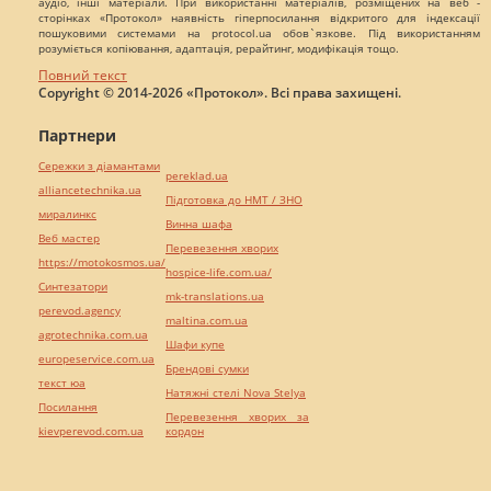
аудіо, інші матеріали. При використанні матеріалів, розміщених на веб -
сторінках «Протокол» наявність гіперпосилання відкритого для індексації
пошуковими системами на protocol.ua обов`язкове. Під використанням
розуміється копіювання, адаптація, рерайтинг, модифікація тощо.
Повний текст
Copyright © 2014-2026 «Протокол». Всі права захищені.
Партнери
Сережки з діамантами
pereklad.ua
alliancetechnika.ua
Підготовка до НМТ / ЗНО
миралинкс
Винна шафа
Веб мастер
Перевезення хворих
https://motokosmos.ua/
hospice-life.com.ua/
Синтезатори
mk-translations.ua
perevod.agency
maltina.com.ua
agrotechnika.com.ua
Шафи купе
europeservice.com.ua
Брендові сумки
текст юа
Натяжні стелі Nova Stelya
Посилання
Перевезення хворих за
kievperevod.com.ua
кордон