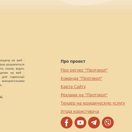
міщену на веб -
Про проект
цією розуміються
а, скани, відео,
Про ресурс "Протокол"
іщених на веб -
 для індексації
Команда "Протокол"
 використанням
о.
Карта Сайту
Реклама на "Протокол"
і.
Тендер на юридическую услугу
Угода користувача