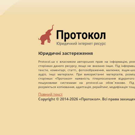
Юридичні застереження
Protocol.ua є власником авторських прав на інформацію, роз
сторінках даного ресурсу, якщо не вказано інше. Під інформа
тексти, коментарі, статті, фотозображення, малюнки, ящик-шот
аудіо, інші матеріали. При використанні матеріалів, розм
сторінках «Протокол» наявність гіперпосилання відкритого
пошуковими системами на protocol.ua обов`язкове. Під
розуміється копіювання, адаптація, рерайтинг, модифікація тощ
Повний текст
Copyright © 2014-2026 «Протокол». Всі права захищен