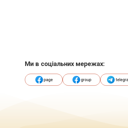
Ми в соціальних мережах:
page
group
telegr