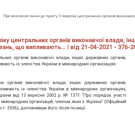
Про внесення зміни до пункту 3 переліку центральних органів виконавчо
ліку центральних органів виконавчої влади, ін
ань, що випливають... | від 21-04-2021 - 376-2
ьних органів виконавчої влади, інших державних органів,
ивають із членства України в міжнародних організаціях
х органів виконавчої влади, інших державних органів,
ливають із членства України в міжнародних організаціях,
раїни від 13 вересня 2002 р. № 1371 “Про порядок участі
 міжнародних організацій, членом яких є Україна” (Офіційний
7, ст. 3536), доповнивши його після позиції