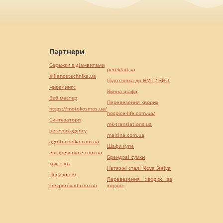
Партнери
Сережки з діамантами
pereklad.ua
alliancetechnika.ua
Підготовка до НМТ / ЗНО
миралинкс
Винна шафа
Веб мастер
Перевезення хворих
https://motokosmos.ua/
hospice-life.com.ua/
Синтезатори
mk-translations.ua
perevod.agency
maltina.com.ua
agrotechnika.com.ua
Шафи купе
europeservice.com.ua
Брендові сумки
текст юа
Натяжні стелі Nova Stelya
Посилання
Перевезення хворих за
kievperevod.com.ua
кордон