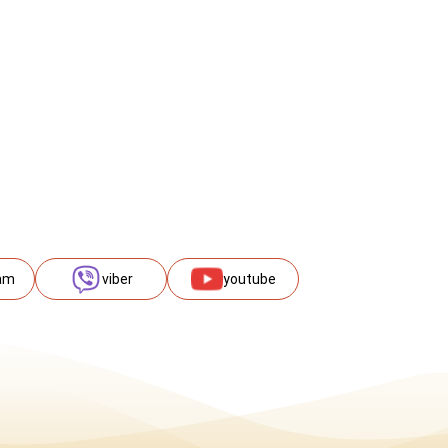
am
viber
youtube