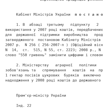
     Кабінет Міністрів України  
п о с т а н о в
     1. В  абзаці  третьому   підпункту   2   п
використання у 2007 році коштів, передбачених у
для  державної  підтримки  виробництва   продук
затвердженого  постановою Кабінету Міністрів Ук
2007 р.  N 256 ( 256-2007-п ) (Офіційний вісник
N  14,  ст.  515, N 55, ст. 2223; 2008 р., N 15
слово "550 гривень" замінити цифрами і словом "
     2. Міністерству   аграрної   політики   за
зобов'язань та   спрямування   коштів  на  пров
1 гектар посівів цукрових  буряків  виключно  в
надходження у 2008 році коштів до державного бю
     Прем'єр-міністр України                   
     Інд. 22 