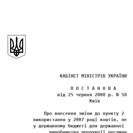
                    КАБІНЕТ МІНІСТРІВ УКРАЇНИ 
                        П О С Т А Н О В А 
                   від 25 червня 2008 р. N 584 
                               Київ 
              Про внесення зміни до пункту 2 По
          використання у 2007 році коштів, пере
          у державному бюджеті для державної пі
                виробництва продукції рослинниц