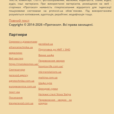
аудіо, інші матеріали. При використанні матеріалів, розміщених на веб -
сторінках «Протокол» наявність гіперпосилання відкритого для індексації
пошуковими системами на protocol.ua обов`язкове. Під використанням
розуміється копіювання, адаптація, рерайтинг, модифікація тощо.
Повний текст
Copyright © 2014-2026 «Протокол». Всі права захищені.
Партнери
Сережки з діамантами
pereklad.ua
alliancetechnika.ua
Підготовка до НМТ / ЗНО
миралинкс
Винна шафа
Веб мастер
Перевезення хворих
https://motokosmos.ua/
hospice-life.com.ua/
Синтезатори
mk-translations.ua
perevod.agency
maltina.com.ua
agrotechnika.com.ua
Шафи купе
europeservice.com.ua
Брендові сумки
текст юа
Натяжні стелі Nova Stelya
Посилання
Перевезення хворих за
kievperevod.com.ua
кордон