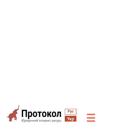
Рус
☰
Укр