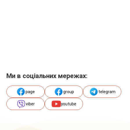
Ми в соціальних мережах:
page
group
telegram
viber
youtube