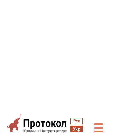
Рус
☰
Укр