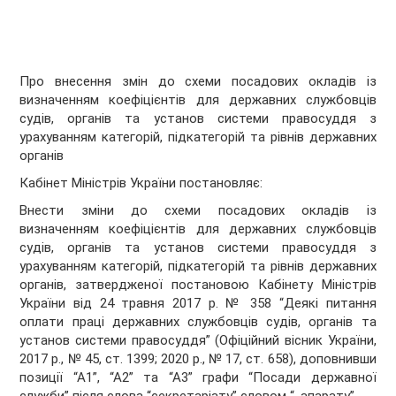
Про внесення змін до схеми посадових окладів із
визначенням коефіцієнтів для державних службовців
судів, органів та установ системи правосуддя з
урахуванням категорій, підкатегорій та рівнів державних
органів
Кабінет Міністрів України
постановляє:
Внести зміни до схеми посадових окладів із
визначенням коефіцієнтів для державних службовців
судів, органів та установ системи правосуддя з
урахуванням категорій, підкатегорій та рівнів державних
органів, затвердженої постановою Кабінету Міністрів
України від 24 травня 2017 р. № 358 “Деякі питання
оплати праці державних службовців судів, органів та
установ системи правосуддя” (Офіційний вісник України,
2017 р., № 45, ст. 1399; 2020 р., № 17, ст. 658), доповнивши
позиції “А1”, “А2” та “А3” графи “Посади державної