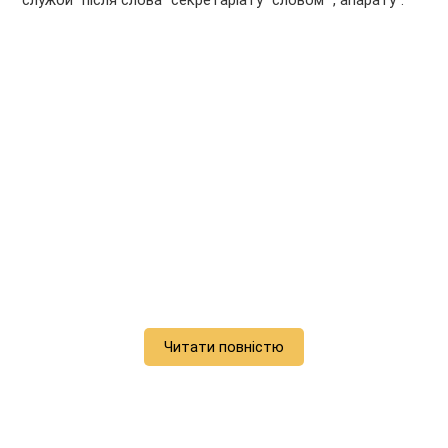
служби” після слова “секретаріату” словом “, апарату”.
Читати повністю