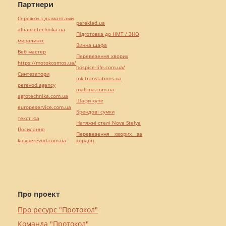
Партнери
Сережки з діамантами
pereklad.ua
alliancetechnika.ua
Підготовка до НМТ / ЗНО
миралинкс
Винна шафа
Веб мастер
Перевезення хворих
https://motokosmos.ua/
hospice-life.com.ua/
Синтезатори
mk-translations.ua
perevod.agency
maltina.com.ua
agrotechnika.com.ua
Шафи купе
europeservice.com.ua
Брендові сумки
текст юа
Натяжні стелі Nova Stelya
Посилання
Перевезення хворих за
kievperevod.com.ua
кордон
Про проект
Про ресурс "Протокол"
Команда "Протокол"