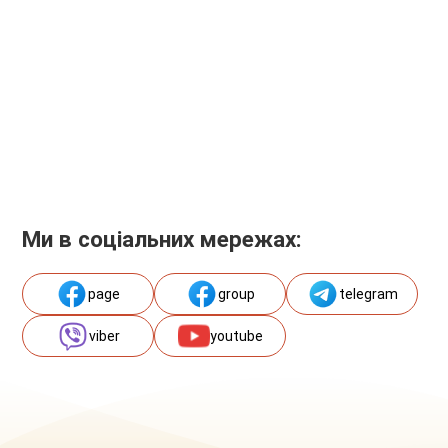
Ми в соціальних мережах:
page
group
telegram
viber
youtube