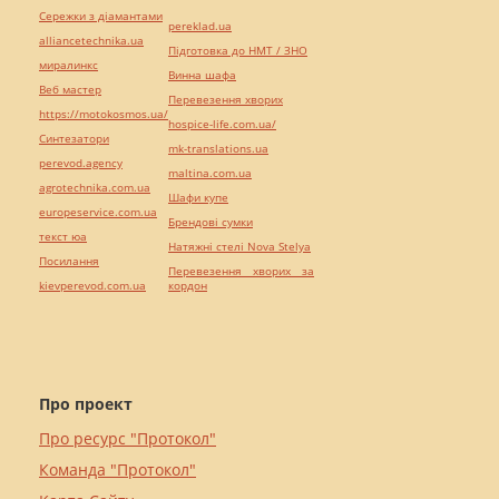
Сережки з діамантами
pereklad.ua
alliancetechnika.ua
Підготовка до НМТ / ЗНО
миралинкс
Винна шафа
Веб мастер
Перевезення хворих
https://motokosmos.ua/
hospice-life.com.ua/
Синтезатори
mk-translations.ua
perevod.agency
maltina.com.ua
agrotechnika.com.ua
Шафи купе
europeservice.com.ua
Брендові сумки
текст юа
Натяжні стелі Nova Stelya
Посилання
Перевезення хворих за
kievperevod.com.ua
кордон
Про проект
Про ресурс "Протокол"
Команда "Протокол"