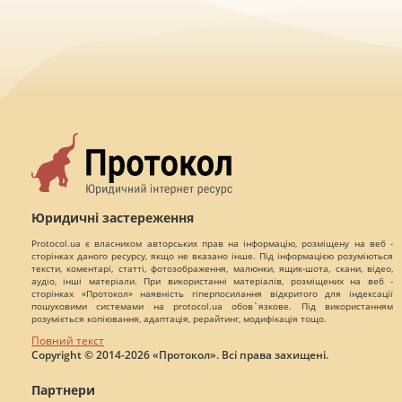
Юридичні застереження
Protocol.ua є власником авторських прав на інформацію, розміщену на веб -
сторінках даного ресурсу, якщо не вказано інше. Під інформацією розуміються
тексти, коментарі, статті, фотозображення, малюнки, ящик-шота, скани, відео,
аудіо, інші матеріали. При використанні матеріалів, розміщених на веб -
сторінках «Протокол» наявність гіперпосилання відкритого для індексації
пошуковими системами на protocol.ua обов`язкове. Під використанням
розуміється копіювання, адаптація, рерайтинг, модифікація тощо.
Повний текст
Copyright © 2014-2026 «Протокол». Всі права захищені.
Партнери