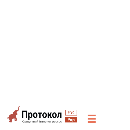
Рус
☰
Укр