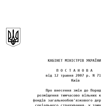
                    КАБІНЕТ МІНІСТРІВ УКРАЇНИ 
                        П О С Т А Н О В А 
                   від 12 травня 2007 р. N 719 
                               Київ 
                   Про внесення змін до Порядку
               розміщення тимчасово вільних кош
             фондів загальнообов'язкового держа
              соціального страхування, у тому ч