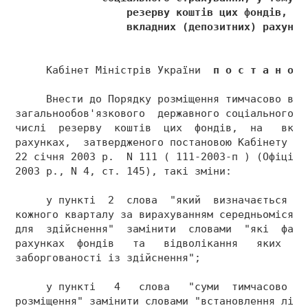
                  резерву коштів цих фондів, на
                  вкладних (депозитних) рахунка
     Кабінет Міністрів України  
п о с т а н о в
     Внести до Порядку розміщення тимчасово віл
загальнообов'язкового  державного соціального с
числі  резерву  коштів  цих  фондів,  на   вкла
рахунках,  затвердженого постановою Кабінету Мі
22 січня 2003 р.  N 111 ( 111-2003-п ) (Офіційн
2003 р., N 4, ст. 145), такі зміни: 
     у пункті  2  слова  "який  визначається ст
кожного кварталу за вирахуванням середньомісячн
для  здійснення"  замінити  словами  "які  факт
рахунках  фондів   та   відволікання   яких   н
заборгованості із здійснення"; 
     у пункті   4   слова   "суми  тимчасово  в
розміщення" замінити словами "встановлення лімі