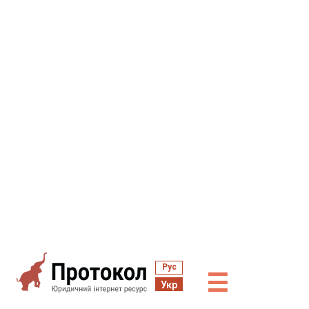
Рус
☰
Укр