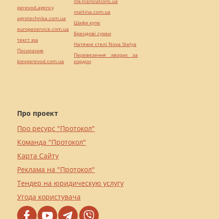
mk-translations.ua
perevod.agency
maltina.com.ua
agrotechnika.com.ua
Шафи купе
europeservice.com.ua
Брендові сумки
текст юа
Натяжні стелі Nova Stelya
Посилання
Перевезення хворих за
kievperevod.com.ua
кордон
Про проект
Про ресурс "Протокол"
Команда "Протокол"
Карта Сайту
Реклама на "Протокол"
Тендер на юридическую услугу
Угода користувача