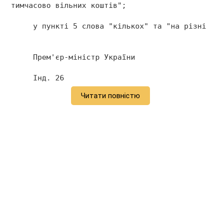
тимчасово вільних коштів"; 
     у пункті 5 слова "кількох" та "на різні ст
     Прем'єр-міністр України                   
     Інд. 26 
Читати повністю