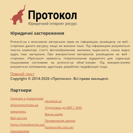
Юридичні застереження
Protocol.ua є власником авторських прав на інформацію, розміщену на веб -
сторінках даного ресурсу, якщо не вказано інше. Під інформацією розуміються
тексти, коментарі, статті, фотозображення, малюнки, ящик-шота, скани, відео,
аудіо, інші матеріали. При використанні матеріалів, розміщених на веб -
сторінках «Протокол» наявність гіперпосилання відкритого для індексації
пошуковими системами на protocol.ua обов`язкове. Під використанням
розуміється копіювання, адаптація, рерайтинг, модифікація тощо.
Повний текст
Copyright © 2014-2026 «Протокол». Всі права захищені.
Партнери
Сережки з діамантами
pereklad.ua
alliancetechnika.ua
Підготовка до НМТ / ЗНО
миралинкс
Винна шафа
Веб мастер
Перевезення хворих
https://motokosmos.ua/
hospice-life.com.ua/
Синтезатори