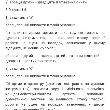
2) абзаци другий - двадцять п’ятий виключити.
5. У пункті 4:
1) у підпункті “а”:
абзац перший викласти в такій редакції:
“а) артисти драми, артисти оркестру, які грають на
духових інструментах, за наявності стажу творчої
роботи на сцені на посадах, зазначених у цьому
підпункті, не менше 25 років:”;
абзаци другий - одинадцятий та тринадцятий -
двадцять шостий виключити;
2) у підпункті “б”:
абзац перший викласти в такій редакції:
“б) артисти оркестру (крім тих, які грають на духових
інструментах), артисти хору і мімічного ансамблю,
концертмейстери-піаністи, артисти вокально-
драматичної частини за наявності стажу творчої
роботи на сцені на посадах, зазначених у цьому
підпункті, не менше 30 років:”;