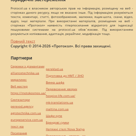
Protocol.ua є власником авторських прав на інформацію, розміщену на веб -
сторінках даного ресурсу, якщо не вказано інше. Під інформацією розуміються
тексти, коментарі, статті, фотозображення, малюнки, ящик-шота, скани, відео,
аудіо, інші матеріали. При використанні матеріалів, розміщених на веб -
сторінках «Протокол» наявність гіперпосилання відкритого для індексації
пошуковими системами на protocol.ua обов`язкове. Під використанням
розуміється копіювання, адаптація, рерайтинг, модифікація тощо.
Повний текст
Copyright © 2014-2026 «Протокол». Всі права захищені.
Партнери
Сережки з діамантами
pereklad.ua
alliancetechnika.ua
Підготовка до НМТ / ЗНО
миралинкс
Винна шафа
Веб мастер
Перевезення хворих
https://motokosmos.ua/
hospice-life.com.ua/
Синтезатори
mk-translations.ua
perevod.agency
maltina.com.ua
agrotechnika.com.ua
Шафи купе
europeservice.com.ua
Брендові сумки
текст юа
Натяжні стелі Nova Stelya
Посилання
Перевезення хворих за