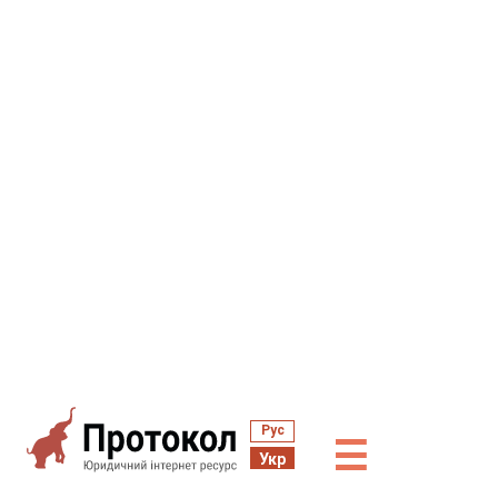
Рус
☰
Укр