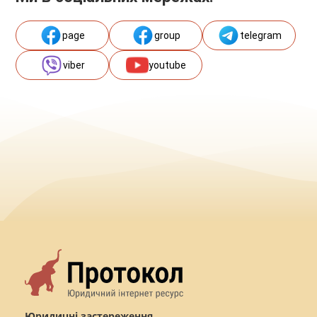
page
group
telegram
viber
youtube
Юридичні застереження