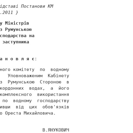
ідставі Постанови КМ 
.2011 } 
у Міністрів 
з Румунською 
сподарства на 
 заступника 
а н о в л я є
: 
ного комітету  по  водному 
   Уповноваженим  Кабінету 
з  Румунською  Стороною  в 
кордонних  водах,  а  його 
комплексного  використання 
 по  водному  господарству 
ивши  від  цих  обов'язків 
о Ореста Михайловича. 
                В.ЯНУКОВИЧ 