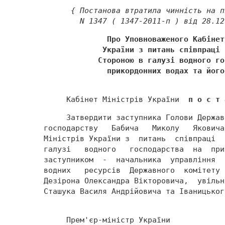
      { Постанова втратила чинність на п
        N 1347 ( 1347-2011-п ) від 28.12
              Про Уповноваженого Кабінет
             України з питань співпраці 
            Стороною в галузі водного го
              прикордонних водах та його
     Кабінет Міністрів України  
п о с т 
     Затвердити заступника Голови Держав
господарству   Бабича   Миколу   Яковича
Міністрів України з  питань  співпраці  
галузі   водного   господарства  на  при
заступником  -  начальника  управління  
водних   ресурсів  Державного  комітету 
Дезірона Олександра Вікторовича,  увільн
Сташука Василя Андрійовича та Іваницьког
     Прем'єр-міністр України            