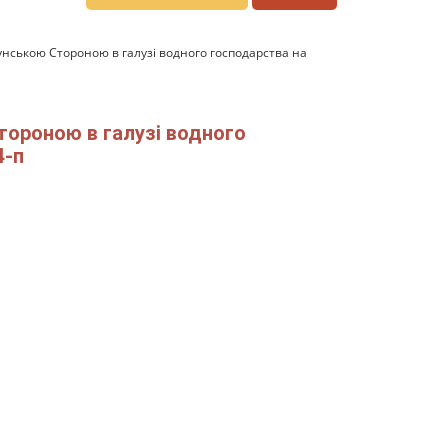
мунською Стороною в галузі водного господарства на
Стороною в галузі водного
4-п