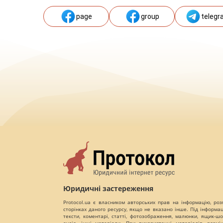
page
group
telegr
Юридичні застереження
Protocol.ua є власником авторських прав на інформацію, роз
сторінках даного ресурсу, якщо не вказано інше. Під інформа
тексти, коментарі, статті, фотозображення, малюнки, ящик-шот