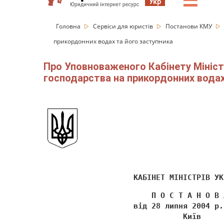
☰
Укр
Головна
Сервіси для юристів
Постанови КМУ
прикордонних водах та його заступника
Про Уповноваженого Кабінету Міністр
господарства на прикордонних водах 
                    КАБІНЕТ МІНІСТРІВ УК
                        П О С Т А Н О В 
                    від 28 липня 2004 р.
                               Київ 