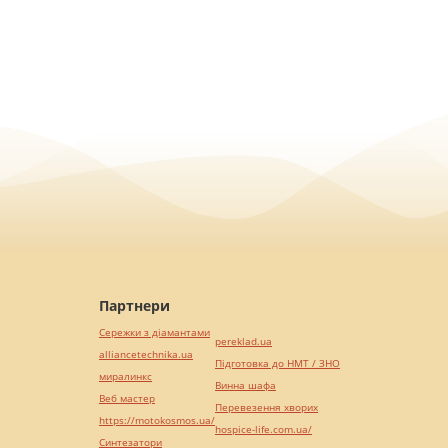
Партнери
Сережки з діамантами
pereklad.ua
alliancetechnika.ua
Підготовка до НМТ / ЗНО
миралинкс
Винна шафа
Веб мастер
Перевезення хворих
https://motokosmos.ua/
hospice-life.com.ua/
Синтезатори