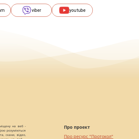
am
viber
youtube
міщену на веб -
Про проект
цією розуміються
а, скани, відео,
Про ресурс "Протокол"