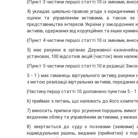
{Пункт 3 частини першої статті 10 із змінами, вне
4) укладає цивільно-правові угоди з юридичними 
оцінки та управлінням активами, а також за 
представництва інтересів України у закордонних ю
активів, одержаних від корупційних та інших кримін
{Пункт 4 частини першої статті 10 із змінами, вне
5) має рахунки в органах Державної казначейс
установах, 100 відсотків акцій (часток) яких належ
{Пункт 5 частини першої статті 10 в редакції Зако
5 - 1 ) має гаманець віртуального активу, рахунки
з метою реалізації віртуальних активів, переданих 
{Частину першу статті 10 доповнено пунктом 5 - 1
6) приймає з питань, що належать до його компете
7) виносить приписи про усунення порушень вимог 
веденням обліку та управлінням активами, у межах
8) звертається до суду з позовами (заявами) 
індивідуальних рішень, виданих (прийнятих) з 