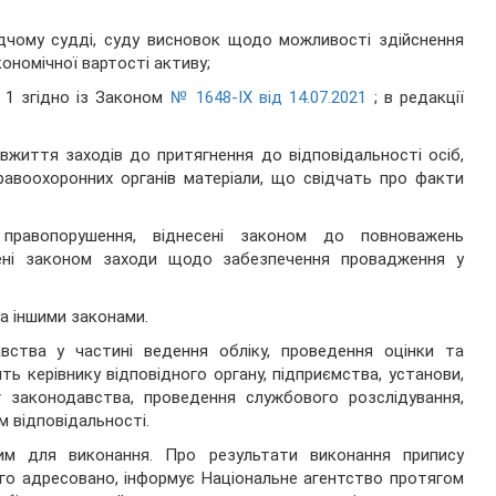
лідчому судді, суду висновок щодо можливості здійснення
ономічної вартості активу;
 1 згідно із Законом
№ 1648-IX від 14.07.2021
; в редакції
 вжиття заходів до притягнення до відповідальності осіб,
равоохоронних органів матеріали, що свідчать про факти
 правопорушення, віднесені законом до повноважень
чені законом заходи щодо забезпечення провадження у
та іншими законами.
вства у частині ведення обліку, проведення оцінки та
ь керівнику відповідного органу, підприємства, установи,
г законодавства, проведення службового розслідування,
 відповідальності.
им для виконання. Про результати виконання припису
ого адресовано, інформує Національне агентство протягом