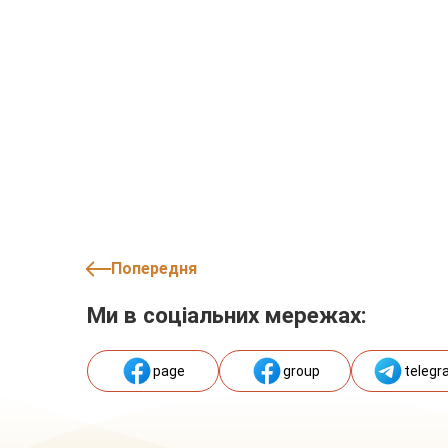
Попередня
Ми в соціальних мережах:
page
group
telegr