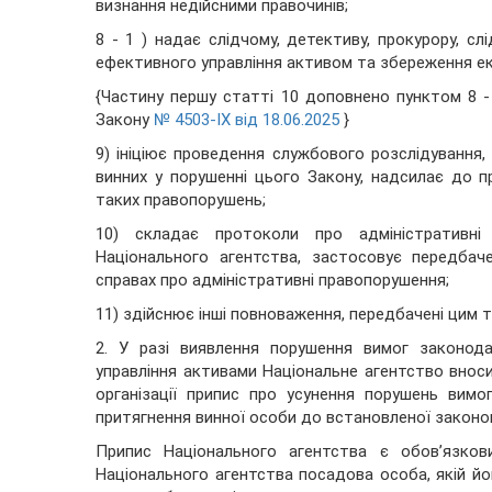
визнання недійсними правочинів;
8 - 1 ) надає слідчому, детективу, прокурору, с
ефективного управління активом та збереження ек
{Частину першу статті 10 доповнено пунктом 8 -
Закону
№ 4503-IX від 18.06.2025
}
9) ініціює проведення службового розслідування,
винних у порушенні цього Закону, надсилає до п
таких правопорушень;
10) складає протоколи про адміністративні
Національного агентства, застосовує передба
справах про адміністративні правопорушення;
11) здійснює інші повноваження, передбачені цим 
2. У разі виявлення порушення вимог законода
управління активами Національне агентство вносит
організації припис про усунення порушень вимо
притягнення винної особи до встановленої законом
Припис Національного агентства є обов’язков
Національного агентства посадова особа, якій й