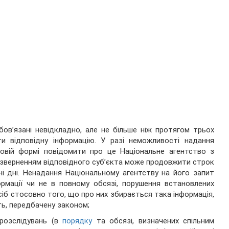
бов’язані невідкладно, але не більше ніж протягом трьох
и відповідну інформацію. У разі неможливості надання
мовій формі повідомити про це Національне агентство з
 зверненням відповідного суб’єкта може продовжити строк
ні дні. Ненадання Національному агентству на його запит
ормації чи не в повному обсязі, порушення встановлених
сіб стосовно того, що про них збирається така інформація,
ть, передбачену законом;
розслідувань (в
порядку
та обсязі, визначених спільним