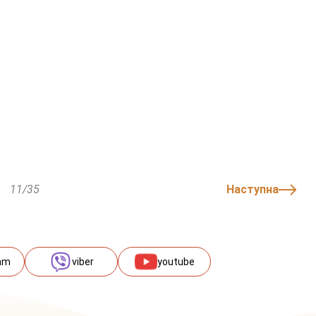
11/35
Наступна
am
viber
youtube