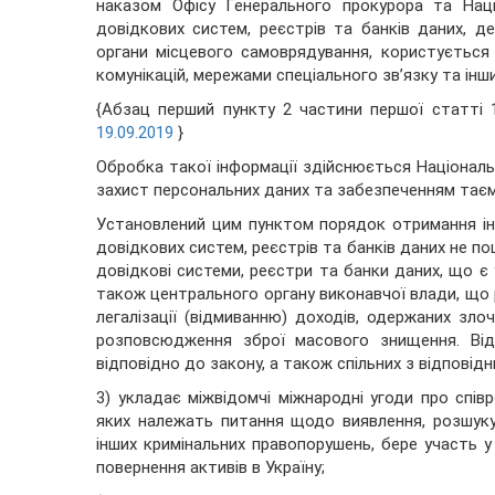
наказом Офісу Генерального прокурора та Наці
довідкових систем, реєстрів та банків даних, д
органи місцевого самоврядування, користується 
комунікацій, мережами спеціального зв’язку та інш
{Абзац перший пункту 2 частини першої статті 
19.09.2019
}
Обробка такої інформації здійснюється Націонал
захист персональних даних та забезпеченням таєм
Установлений цим пунктом порядок отримання ін
довідкових систем, реєстрів та банків даних не п
довідкові системи, реєстри та банки даних, що є у
також центрального органу виконавчої влади, що р
легалізації (відмиванню) доходів, одержаних зл
розповсюдження зброї масового знищення. Від
відповідно до закону, а також спільних з відповідн
3) укладає міжвідомчі міжнародні угоди про спів
яких належать питання щодо виявлення, розшуку
інших кримінальних правопорушень, бере участь у
повернення активів в Україну;