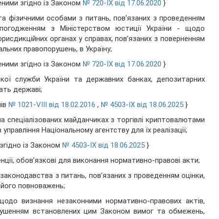
сеними згідно із Законом
№ 720-IX від 17.06.2020
}
та фізичними особами з питань, пов’язаних з проведенням
погодженням з Міністерством юстиції України - щодо
рисдикційних органах у справах, пов’язаних з поверненням
альних правопорушень, в Україну;
сеними згідно із Законом
№ 720-IX від 17.06.2020
}
ької служби України та державних банках, депозитарних
ать державі;
нів
№ 1021-VIII від 18.02.2016
,
№ 4503-IX від 18.06.2025
}
 на спеціалізованих майданчиках з торгівлі криптовалютами
в управління Національному агентству для їх реалізації;
 згідно із Законом
№ 4503-IX від 18.06.2025
}
нції, обов’язкові для виконання нормативно-правові акти;
законодавства з питань, пов’язаних з проведенням оцінки,
 його повноважень;
щодо визнання незаконними нормативно-правових актів,
порушенням встановлених цим Законом вимог та обмежень,