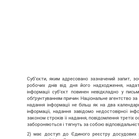
Суб’єкти, яким адресовано зазначений запит, зо
робочих днів від дня його надходження, надат
інформації суб’єкт повинен невідкладно у пись
обґрунтуванням причин. Національне агентство за
надання інформації не більш як на два календар
інформації, надання завідомо недостовірної інф
законом строків її надання, повідомлення третіх о
забороняються і тягнуть за собою відповідальніс
2) має доступ до Єдиного реєстру досудових 