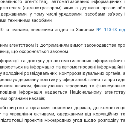
онального агентства), автоматизованих інформаційних і
ержателем (адміністратором) яких є державні органи або
державними, у тому числі урядовими, засобами зв’язку і
ими технічними засобами.
10 із змінами, внесеними згідно із Законом
№ 113-IX від
ьним агентством із дотриманням вимог законодавства про
ниці, що охороняється законом.
формації та доступу до автоматизованих інформаційних і
оширюється на інформацію та автоматизовані інформаційні і
 володінні розвідувальних, контррозвідувальних органів, а
еалізує державну політику у сфері запобігання та протидії
очинним шляхом, фінансуванню тероризму та фінансуванню
повідна інформація надається Національному агентству
ими органами наказів;
робітництво з органами іноземних держав, до компетенції
 та управління активами, одержаними від корупційних та
 підготовці проектів міжнародних угод щодо розподілу та