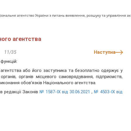
іональне агентство України з питань виявлення, розшуку та управління а
ного агентства
11/35
Наступна
 функцій:
 агентства або його заступника та безоплатно одержує у
рганів, органів місцевого самоврядування, підприємств,
виконання обов’язків Національного агентства.
в редакції Законів
№ 1587-IX від 30.06.2021
,
№ 4503-IX від