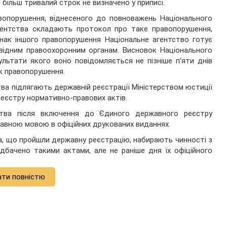
 більш тривалий строк не визначено у приписі.
авопорушення, віднесеного до повноважень Національного
агентства складають протокол про таке правопорушення,
знак іншого правопорушення Національне агентство готує
відним правоохоронним органам. Висновок Національного
ультати якого воно повідомляється не пізніше п’яти днів
к правопорушення.
ва підлягають державній реєстрації Міністерством юстиції
еєстру нормативно-правових актів.
ства після включення до Єдиного державного реєстру
авною мовою в офіційних друкованих виданнях.
а, що пройшли державну реєстрацію, набирають чинності з
едбачено такими актами, але не раніше дня їх офіційного
ати повністю