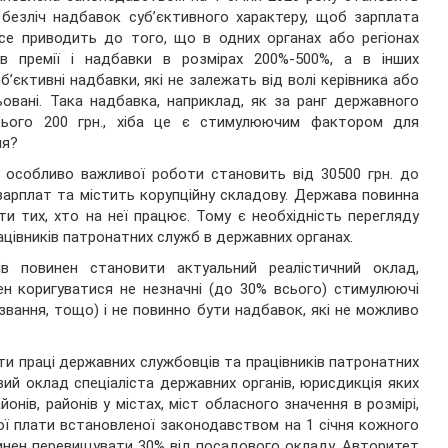
 безліч надбавок суб’єктивного характеру, щоб зарплата
се приводить до того, що в одних органах або регіонах
ів премії і надбавки в розмірах 200%-500%, а в інших
’єктивні надбавки, які не залежать від волі керівника або
ьовані. Така надбавка, наприклад, як за ранг державного
сього 200 грн., хіба це є стимулюючим фактором для
ня?
 особливо важливої роботи становить від 30500 грн. до
в зарплат та містить корупційну складову. Держава повинна
и тих, хто на неї працює. Тому є необхідність перегляду
цівників патронатних служб в державних органах.
 повинен становити актуальний реалістичний оклад,
нен коригуватися не незначні (до 30% всього) стимулюючі
е звання, тощо) і не повинно бути надбавок, які не можливо
и праці державних службовців та працівників патронатних
ий оклад спеціаліста державних органів, юрисдикція яких
нів, районів у містах, міст обласного значення в розмірі,
ної плати встановленої законодавством на 1 січня кожного
овинен перевищувати 30% від посадового окладу. Авторитет