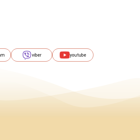
am
viber
youtube