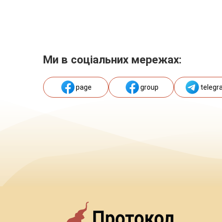
Ми в соціальних мережах:
page
group
telegr