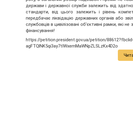
держави і державної служби залежить від здатно
стандарти, від цього залежить і рівень компе
передбачає ліквідацію державних органів або звіл
службовців в цивілізовані об’єктивні рамки, які н
фінансування!
https://petition.president.gov.ua/petition/88612?f
agFTQlNK5qi3ay7tIWxemMaWNpZLSLzKx4D2o
Чит