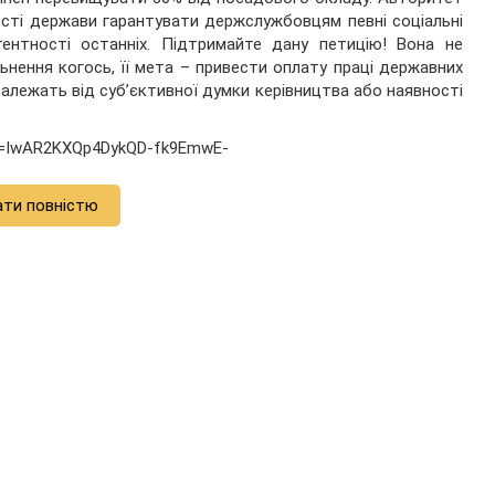
сті держави гарантувати держслужбовцям певні соціальні
тентності останніх. Підтримайте дану петицію! Вона не
ьнення когось, її мета – привести оплату праці державних
е залежать від суб’єктивної думки керівництва або наявності
bclid=IwAR2KXQp4DykQD-fk9EmwE-
ати повністю