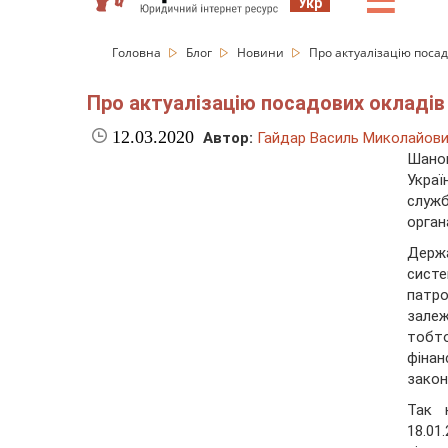
☰
Укр
Головна
Блог
Новини
Про актуалізацію поса
Про актуалізацію посадових окладів
12.03.2020
Автор:
Гайдар Василь Миколайов
Шано
Укра
служ
орган
Держ
сист
патр
залеж
тобт
фінан
закон
Так 
18.01