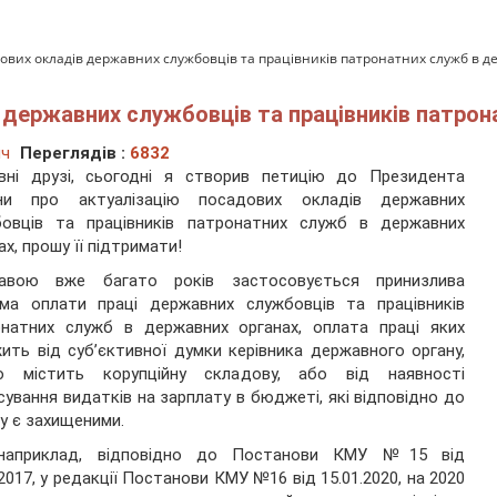
дових окладів державних службовців та працівників патронатних служб в д
 державних службовців та працівників патрон
ич
Переглядів :
6832
вні друзі, сьогодні я створив петицію до Президента
їни про актуалізацію посадових окладів державних
бовців та працівників патронатних служб в державних
ах, прошу її підтримати!
авою вже багато років застосовується принизлива
ема оплати праці державних службовців та працівників
онатних служб в державних органах, оплата праці яких
ить від суб’єктивної думки керівника державного органу,
о містить корупційну складову, або від наявності
сування видатків на зарплату в бюджеті, які відповідно до
у є захищеними.
наприклад, відповідно до Постанови КМУ №15 від
.2017, у редакції Постанови КМУ №16 від 15.01.2020, на 2020