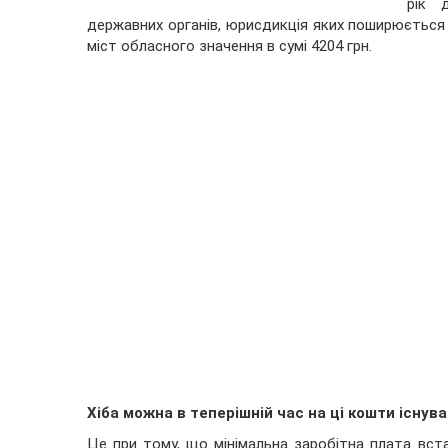
рік 
державних органів, юрисдикція яких поширюється н
міст обласного значення в сумі 4204 грн.
Хіба можна в теперішній час на ці кошти існув
Це при тому, що мінімальна заробітна плата вст