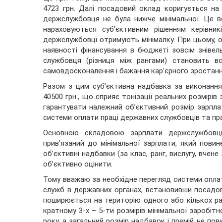
4723 грн. Далі посадовий оклад коригується на
держслужбовця не була нижче мінімальної. Це в
нараховуються суб’єктивним рішенням керівник
держслужбовці отримують мінімалку. При цьому, об
наявності фінансування в бюджеті зовсім знівел
службовця (різниця між рангами) становить в
самовдосконалення і бажання кар’єрного зростан
Разом з цим суб’єктивна надбавка за виконання
40500 грн., що сприяє тонізації реальних розмірі
гарантувати належний об’єктивний розмір зарплат
системи оплати праці державних службовців та пра
Основною складовою зарплати держслужбовців
прив’язаний до мінімальної зарплати, який пови
об’єктивні надбавки (за клас, ранг, вислугу, вчен
об’єктивно оцінити.
Тому вважаю за необхідне перегляд системи оплат
служб в державних органах, встановивши посадов
поширюється на територію одного або кількох райо
кратному 3-х – 5-ти розмірів мінімальної заробіт
року, а загальний розмір надбавок і премій не п