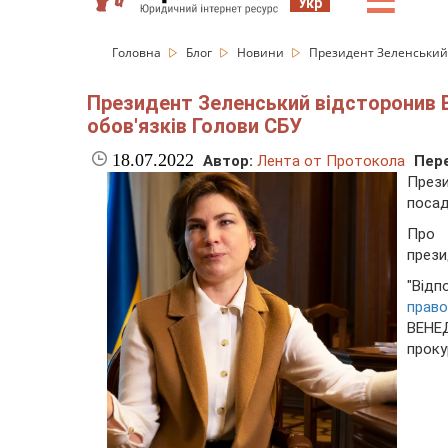
☰
Укр
Головна
Блог
Новини
Президент Зеленський 
Президент Зеленський відсторонив В
обов'язків Голови СБУ
18.07.2022
Автор:
Лента от Протокола
Пере
През
посад
Про
през
"Відп
прав
ВЕНЕ
проку