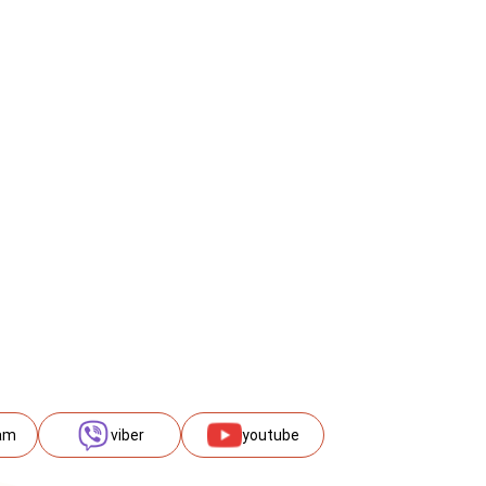
am
viber
youtube