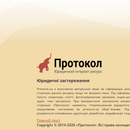
Юридичні застереження
Protocol.ua є власником авторських прав на інформацію, роз
сторінках даного ресурсу, якщо не вказано інше. Під інформа
тексти, коментарі, статті, фотозображення, малюнки, ящик-шот
аудіо, інші матеріали. При використанні матеріалів, розм
сторінках «Протокол» наявність гіперпосилання відкритого
пошуковими системами на protocol.ua обов`язкове. Під
розуміється копіювання, адаптація, рерайтинг, модифікація тощ
Повний текст
Copyright © 2014-2026 «Протокол». Всі права захищен