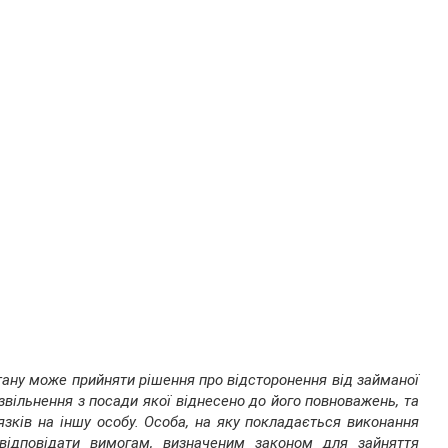
 стану може прийняти рішення про відсторонення від займаної
звільнення з посади якої віднесено до його повноважень, та
язків на іншу особу. Особа, на яку покладається виконання
а відповідати вимогам, визначеним законом для зайняття