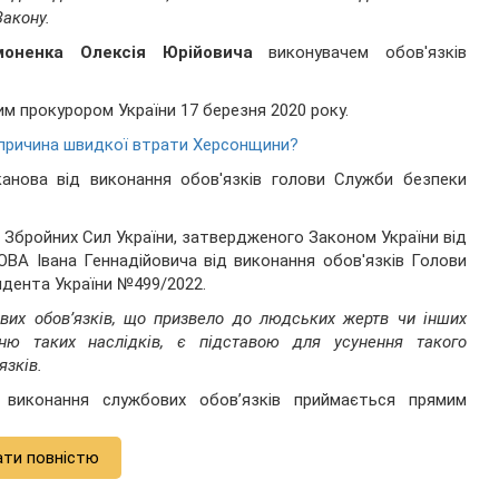
Закону.
моненка Олексія Юрійовича
виконувачем обов'язків
м прокурором України 17 березня 2020 року.
- причина швидкої втрати Херсонщини?
канова від виконання обов'язків голови Служби безпеки
 Збройних Сил України, затвердженого Законом України від
ВА Івана Геннадійовича від виконання обов'язків Голови
зидента України №499/2022.
вих обов’язків, що призвело до людських жертв чи інших
нню таких наслідків, є підставою для усунення такого
язків.
 виконання службових обов’язків приймається прямим
ати повністю