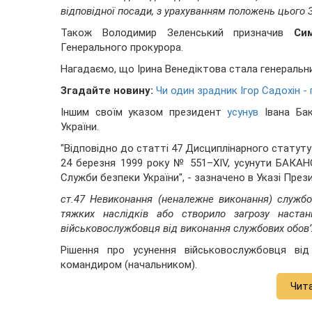
відповідної посади, з урахуванням положень цього 
Також Володимир Зеленський призначив
Си
Генерального прокурора.
Нагадаємо, що Ірина Венедіктова стала генеральни
Згадайте новину:
Чи один зрадник Ігор Садохін 
Іншим своїм указом президент
усунув
Івана Ба
України.
"Відповідно до статті 47 Дисциплінарного статуту
24 березня 1999 року № 551–XIV, усунути БАКАНО
Служби безпеки України", - зазначено в Указі Пре
ст.47 Невиконання (неналежне виконання) службо
тяжких наслідків або створило загрозу наста
військовослужбовця від виконання службових обов’
Рішення про усунення військовослужбовця від
командиром (начальником).
Чит