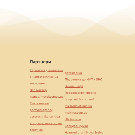
Партнери
Сережки з діамантами
pereklad.ua
alliancetechnika.ua
Підготовка до НМТ / ЗНО
миралинкс
Винна шафа
Веб мастер
Перевезення хворих
https://motokosmos.ua/
hospice-life.com.ua/
Синтезатори
mk-translations.ua
perevod.agency
maltina.com.ua
agrotechnika.com.ua
Шафи купе
europeservice.com.ua
Брендові сумки
текст юа
Натяжні стелі Nova Stelya