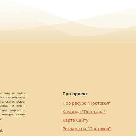
міщену на веб -
Про проект
цією розуміються
а, скани, відео,
Про ресурс "Протокол"
іщених на веб -
 для індексації
Команда "Протокол"
 використанням
о.
Карта Сайту
Реклама на "Протокол"
і.