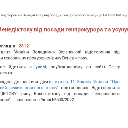
відсторонив Венедіктову від посади генпрокурора та усунув БАКАНОВА від
енедіктову від посади генпрокурора та усун
глядів :
2812
идент України Володимир Зеленський відсторонив від
и генеральну прокурорку Ірину Венедіктову.
 це йдеться в
указі
, опублікованому на сайті Офісу
идента
овідно до частини другої
статті 11 Закону України "Про
овий режим воєнного стану"
постановляю: Відсторонити
ДІКТОВУ Ірину Валентинівну від посади Генерального
рора", - зазначено в Указі №500/2022.