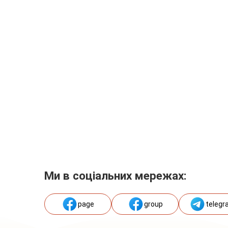
Ми в соціальних мережах:
page
group
telegr