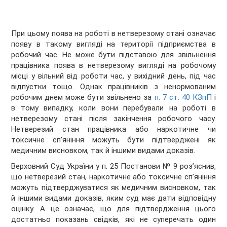
При цьому поява на роботі в нетверезому стані означає
появу в такому вигляді на території підприємства в
робочий час. Не може бути підставою для звільнення
працівника поява в нетверезому вигляді на робочому
місці у вільний від роботи час, у вихідний день, під час
відпустки тощо. Однак працівників з ненормованим
робочим днем може бути звільнено за
п. 7 ст. 40 КЗпП
і
в тому випадку, коли вони перебували на роботі в
нетверезому стані після закінчення робочого часу.
Нетверезий стан працівника або наркотичне чи
токсичне сп’яніння можуть бути підтверджені як
медичним висновком, так й іншими видами доказів.
Верховний Суд України у п. 25 Постанови № 9 роз’яснив,
що нетверезий стан, наркотичне або токсичне сп’яніння
можуть підтверджуватися як медичним висновком, так
й іншими видами доказів, яким суд має дати відповідну
оцінку. А це означає, що для підтвердження цього
достатньо показань свідків, які не суперечать один