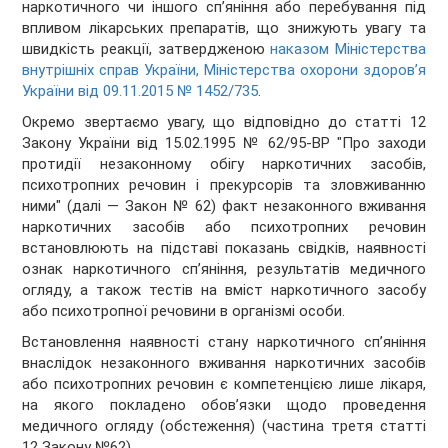
наркотичного чи іншого сп’яніння або перебування під
впливом лікарських препаратів, що знижують увагу та
швидкість реакції, затвердженою
наказом Міністерства
внутрішніх справ України, Міністерства охорони здоров’я
України від 09.11.2015 № 1452/735
.
Окремо звертаємо увагу, що відповідно до статті 12
Закону України від 15.02.1995 № 62/95-ВР "Про заходи
протидії незаконному обігу наркотичних засобів,
психотропних речовин і прекурсорів та зловживанню
ними" (далі — Закон № 62) факт незаконного вживання
наркотичних засобів або психотропних речовин
встановлюють на підставі показань свідків, наявності
ознак наркотичного сп’яніння, результатів медичного
огляду, а також тестів на вміст наркотичного засобу
або психотропної речовини в організмі особи.
Встановлення наявності стану наркотичного сп’яніння
внаслідок незаконного вживання наркотичних засобів
або психотропних речовин є компетенцією лише лікаря,
на якого покладено обов’язки щодо проведення
медичного огляду (обстеження) (частина третя статті
12 Закону №62).