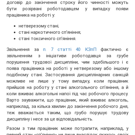
договір до закінчення строку його чинності можуть
бути розірвані роботодавцем у випадку появи
працівника на роботі у:
нетверезому стані;
стані наркотичного сп’яніння;
стані токсичного сп’яніння.
Звільнення за
п. 7 статті 40 КЗпП
фактично є
звільненням з ініціативи роботодавця за грубе
порушення трудової дисципліни, чим здебільшого і є
поява працівника на роботі у нетверезому або іншому
подібному стані. Застосування дисциплінарних санкцій
можливе не лише у тому випадку, коли працівник
прийшов на роботу у стані алкогольного сп’яніння, а й
коли вживає алкогольні напої під час робочого процесу.
Варто зауважити, що працівник, який вживає алкоголь,
наприклад, за кілька хвилин до закінчення робочого дня,
теж вважається таким, що грубо порушує трудову
дисципліну і несе за це відповідальність.
Разом з тим працівник може потрапити, наприклад, у
певний стан «сп’яніння» не лише внаслідок якихось своїх