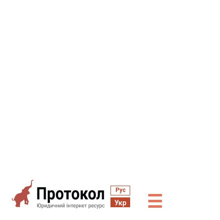
Рус
☰
Укр