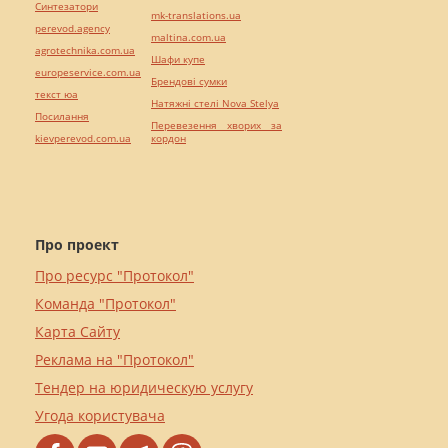
Синтезатори
mk-translations.ua
perevod.agency
maltina.com.ua
agrotechnika.com.ua
Шафи купе
europeservice.com.ua
Брендові сумки
текст юа
Натяжні стелі Nova Stelya
Посилання
Перевезення хворих за
kievperevod.com.ua
кордон
Про проект
Про ресурс "Протокол"
Команда "Протокол"
Карта Сайту
Реклама на "Протокол"
Тендер на юридическую услугу
Угода користувача