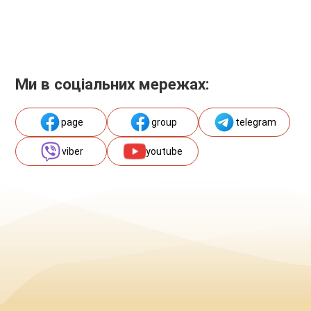
Ми в соціальних мережах:
page
group
telegram
viber
youtube