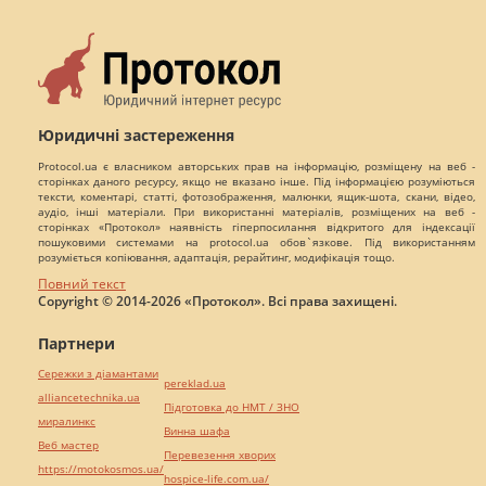
Юридичні застереження
Protocol.ua є власником авторських прав на інформацію, розміщену на веб -
сторінках даного ресурсу, якщо не вказано інше. Під інформацією розуміються
тексти, коментарі, статті, фотозображення, малюнки, ящик-шота, скани, відео,
аудіо, інші матеріали. При використанні матеріалів, розміщених на веб -
сторінках «Протокол» наявність гіперпосилання відкритого для індексації
пошуковими системами на protocol.ua обов`язкове. Під використанням
розуміється копіювання, адаптація, рерайтинг, модифікація тощо.
Повний текст
Copyright © 2014-2026 «Протокол». Всі права захищені.
Партнери
Сережки з діамантами
pereklad.ua
alliancetechnika.ua
Підготовка до НМТ / ЗНО
миралинкс
Винна шафа
Веб мастер
Перевезення хворих
https://motokosmos.ua/
hospice-life.com.ua/