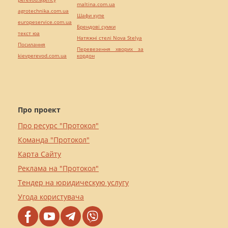
maltina.com.ua
agrotechnika.com.ua
Шафи купе
europeservice.com.ua
Брендові сумки
текст юа
Натяжні стелі Nova Stelya
Посилання
Перевезення хворих за
kievperevod.com.ua
кордон
Про проект
Про ресурс "Протокол"
Команда "Протокол"
Карта Сайту
Реклама на "Протокол"
Тендер на юридическую услугу
Угода користувача