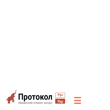
Рус
☰
Укр