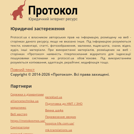
Юридичні застереження
Protocol.ua є власником авторських прав на інформацію, розміщену на веб -
сторінках даного ресурсу, якщо не вказано інше. Під інформацією розуміються
тексти, коментарі, статті, фотозображення, малюнки, ящик-шота, скани, відео,
аудіо, інші матеріали. При використанні матеріалів, розміщених на веб -
сторінках «Протокол» наявність гіперпосилання відкритого для індексації
пошуковими системами на protocol.ua обов`язкове. Під використанням
розуміється копіювання, адаптація, рерайтинг, модифікація тощо.
Повний текст
Copyright © 2014-2026 «Протокол». Всі права захищені.
Партнери
Сережки з діамантами
pereklad.ua
alliancetechnika.ua
Підготовка до НМТ / ЗНО
миралинкс
Винна шафа
Веб мастер
Перевезення хворих
https://motokosmos.ua/
hospice-life.com.ua/
Синтезатори
mk-translations.ua
perevod.agency