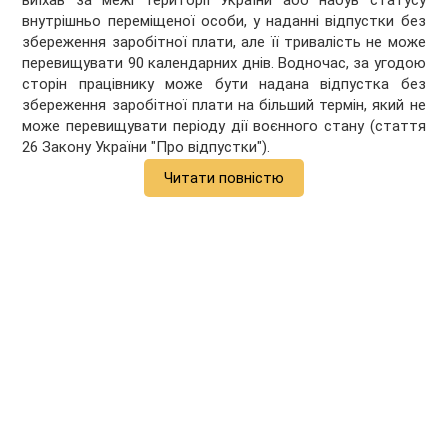
виїхав за межі території України або набув статусу
внутрішньо переміщеної особи, у наданні відпустки без
збереження заробітної плати, але її тривалість не може
перевищувати 90 календарних днів. Водночас, за угодою
сторін працівнику може бути надана відпустка без
збереження заробітної плати на більший термін, який не
може перевищувати періоду дії воєнного стану (стаття
26 Закону України "Про відпустки").
Читати повністю