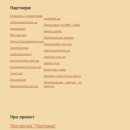
Партнери
Сережки з діамантами
pereklad.ua
alliancetechnika.ua
Підготовка до НМТ / ЗНО
миралинкс
Винна шафа
Веб мастер
Перевезення хворих
https://motokosmos.ua/
hospice-life.com.ua/
Синтезатори
mk-translations.ua
perevod.agency
maltina.com.ua
agrotechnika.com.ua
Шафи купе
europeservice.com.ua
Брендові сумки
текст юа
Натяжні стелі Nova Stelya
Посилання
Перевезення хворих за
kievperevod.com.ua
кордон
Про проект
Про ресурс "Протокол"