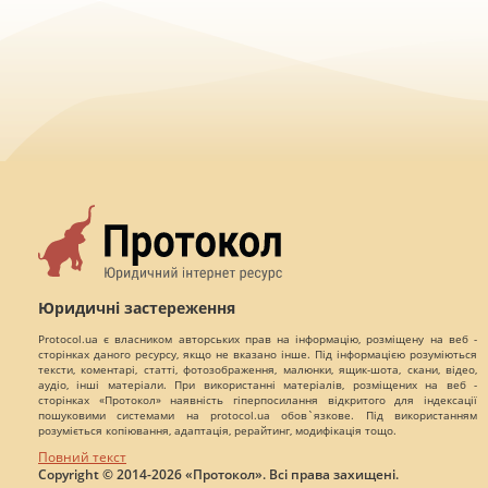
Юридичні застереження
Protocol.ua є власником авторських прав на інформацію, розміщену на веб -
сторінках даного ресурсу, якщо не вказано інше. Під інформацією розуміються
тексти, коментарі, статті, фотозображення, малюнки, ящик-шота, скани, відео,
аудіо, інші матеріали. При використанні матеріалів, розміщених на веб -
сторінках «Протокол» наявність гіперпосилання відкритого для індексації
пошуковими системами на protocol.ua обов`язкове. Під використанням
розуміється копіювання, адаптація, рерайтинг, модифікація тощо.
Повний текст
Copyright © 2014-2026 «Протокол». Всі права захищені.