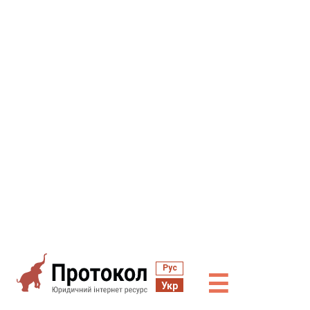
Рус
☰
Укр