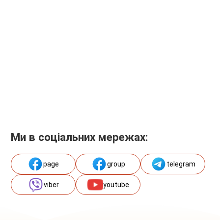
Ми в соціальних мережах:
page
group
telegram
viber
youtube