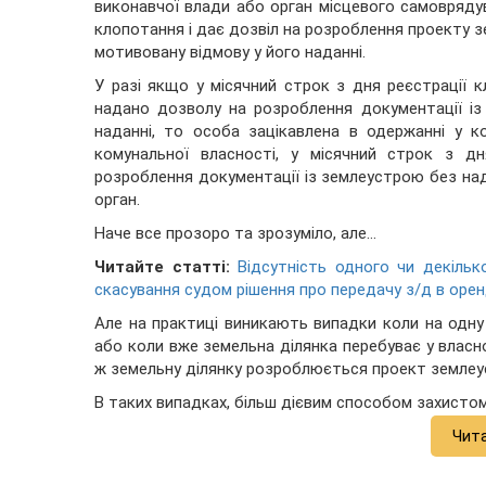
виконавчої влади або орган місцевого самовряду
клопотання і дає дозвіл на розроблення проекту 
мотивовану відмову у його наданні.
У разі якщо у місячний строк з дня реєстрації 
надано дозволу на розроблення документації і
наданні, то особа зацікавлена в одержанні у к
комунальної власності, у місячний строк з д
розроблення документації із землеустрою без на
орган.
Наче все прозоро та зрозуміло, але…
Читайте статті:
Відсутність одного чи декіль
скасування судом рішення про передачу з/д в оренд
Але на практиці виникають випадки коли на одн
або коли вже земельна ділянка перебуває у власно
ж земельну ділянку розроблюється проект землеу
В таких випадках, більш дієвим способом захистом 
Чит