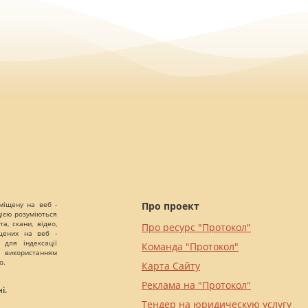
міщену на веб -
Про проект
цією розуміються
а, скани, відео,
Про ресурс "Протокол"
іщених на веб -
 для індексації
Команда "Протокол"
 використанням
о.
Карта Сайту
Реклама на "Протокол"
і.
Тендер на юридическую услугу