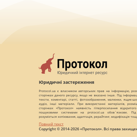
Юридичні застереження
Protocol.ua є власником авторських прав на інформацію, роз
сторінках даного ресурсу, якщо не вказано інше. Під інформа
тексти, коментарі, статті, фотозображення, малюнки, ящик-шот
аудіо, інші матеріали. При використанні матеріалів, розм
сторінках «Протокол» наявність гіперпосилання відкритого
пошуковими системами на protocol.ua обов`язкове. Під
розуміється копіювання, адаптація, рерайтинг, модифікація тощ
Повний текст
Copyright © 2014-2026 «Протокол». Всі права захищен