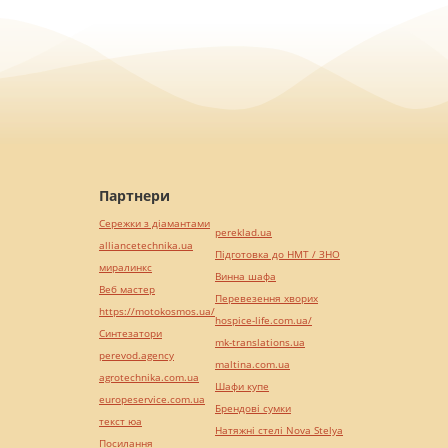
Партнери
Сережки з діамантами
pereklad.ua
alliancetechnika.ua
Підготовка до НМТ / ЗНО
миралинкс
Винна шафа
Веб мастер
Перевезення хворих
https://motokosmos.ua/
hospice-life.com.ua/
Синтезатори
mk-translations.ua
perevod.agency
maltina.com.ua
agrotechnika.com.ua
Шафи купе
europeservice.com.ua
Брендові сумки
текст юа
Натяжні стелі Nova Stelya
Посилання