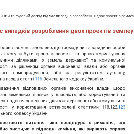
чний та судовий досвід під час випадків розроблення двох проектів земле
ас випадків розроблення двох проектів земле
одавством встановлено, що громадяни та юридичні особи
ь змогу набути право власності та право користування
льними ділянками із земель державної та комунальної
ості за рішенням органів виконавчої влади або органів
евого самоврядування, або за результатом аукціону,
на перша статті
116
Земельного кодексу України.
оваження відповідних органів виконавчої влади щодо
ачі земельних ділянок у власність або користування та
ок надання земельних ділянок державної або комунальної
ості у користування встановлені статтями 118,122,
123
ьного кодексу України.
постають питання: яка процедура отримання, що
бно знати,чи є підводні каміння, які вирішать справу