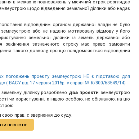
вання в межах їх повноважень у місячний строк розглядає
землеустрою щодо відведення земельної ділянки або надає
клопотання відповідним органом державної влади не було
з землеустрою або не надано мотивовану відмову у його
ористування земельної ділянки із земель державної або
ня закінчення зазначеного строку має право замовити
дання такого дозволу, про що повідомляється відповідний
кох погоджень проекту землеустрою НЕ є підставою для
у ( ВАСУ від 17 червня 2015р. у справі № К/800/68549/14)
у земельну ділянку розроблено
два проекти
землеустрою
сті чи користуванні, а іншою особою, не обізнаною, на цю
строю.
своїх прав, є звернення до суду.
ати повністю