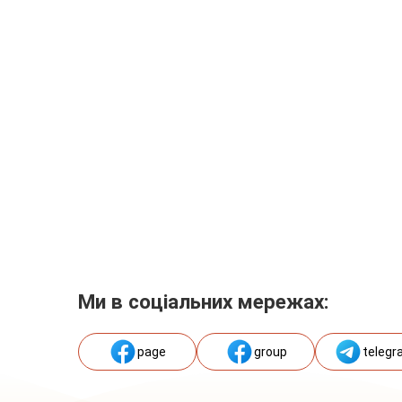
Ми в соціальних мережах:
page
group
telegr