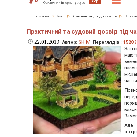
☰
Укр
Головна
Блог
Консультації від юристів
Практи
Практичний та судовий досвід під ч
22.01.2019
Автор:
SH IV
Переглядів :
15283
Закон
мают
земе
власн
місц
части
Повн
перед
поряд
власн
Земел
Але 
потрі