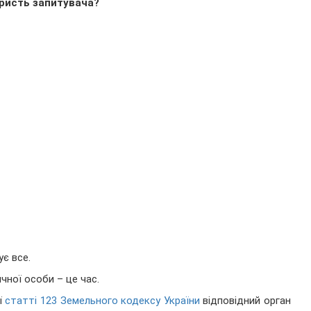
ористь запитувача?
є все.
чної особи – це час.
ї
статті 123 Земельного кодексу України
відповідний орган