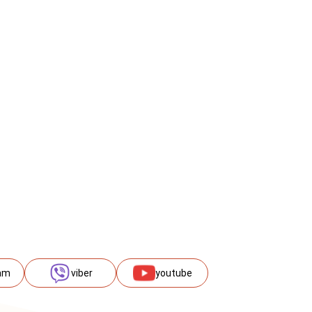
am
viber
youtube