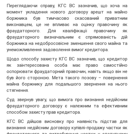
Переглядаючи справу, КГС ВС зазначив, що хоча на
момент укладення нового договору арешт на майно
боржника був тимчасово скасований приватним
виконавцем, це не впливає на оцінку правочину як
фраудаторного. Для кваліфікації правочину як
фраудаторного визначальним є спрямованість дій
боржника на недобросовісне зменшення свого майна та
унеможливлення задоволення вимог кредитора.
Щодо способу захисту КГС ВС зазначив, що кредитор
як заінтересована особа має право самостійно
оспорювати фраудаторний правочин, навіть якщо він не
був його стороною. Мета такого позову – повернення
майна боржнику для подальшого звернення на нього
стягнення.
Суд звернув увагу, що вимога про визнання недійсним
фраудаторного договору є належним та ефективним
способом захисту прав кредитора.
КГС ВС дійшов висновку про наявність підстав для
визнання недійсним договору купівлі-продажу частки як