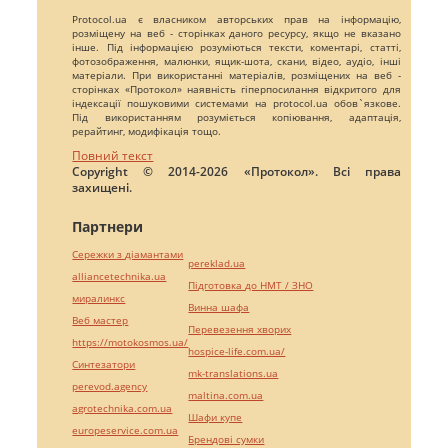
Protocol.ua є власником авторських прав на інформацію,
розміщену на веб - сторінках даного ресурсу, якщо не вказано
інше. Під інформацією розуміються тексти, коментарі, статті,
фотозображення, малюнки, ящик-шота, скани, відео, аудіо, інші
матеріали. При використанні матеріалів, розміщених на веб -
сторінках «Протокол» наявність гіперпосилання відкритого для
індексації пошуковими системами на protocol.ua обов`язкове.
Під використанням розуміється копіювання, адаптація,
рерайтинг, модифікація тощо.
Повний текст
Copyright © 2014-2026 «Протокол». Всі права
захищені.
Партнери
Сережки з діамантами
pereklad.ua
alliancetechnika.ua
Підготовка до НМТ / ЗНО
миралинкс
Винна шафа
Веб мастер
Перевезення хворих
https://motokosmos.ua/
hospice-life.com.ua/
Синтезатори
mk-translations.ua
perevod.agency
maltina.com.ua
agrotechnika.com.ua
Шафи купе
europeservice.com.ua
Брендові сумки