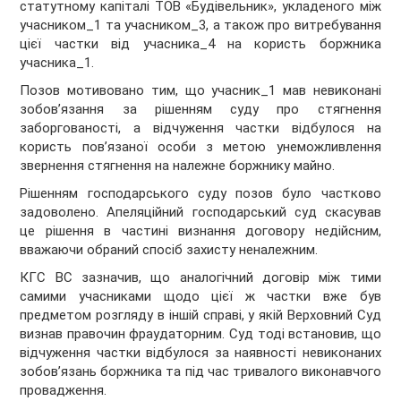
статутному капіталі ТОВ «Будівельник», укладеного між
учасником_1 та учасником_3, а також про витребування
цієї частки від учасника_4 на користь боржника
учасника_1.
Позов мотивовано тим, що учасник_1 мав невиконані
зобов’язання за рішенням суду про стягнення
заборгованості, а відчуження частки відбулося на
користь пов’язаної особи з метою унеможливлення
звернення стягнення на належне боржнику майно.
Рішенням господарського суду позов було частково
задоволено. Апеляційний господарський суд скасував
це рішення в частині визнання договору недійсним,
вважаючи обраний спосіб захисту неналежним.
КГС ВС зазначив, що аналогічний договір між тими
самими учасниками щодо цієї ж частки вже був
предметом розгляду в іншій справі, у якій Верховний Суд
визнав правочин фраудаторним. Суд тоді встановив, що
відчуження частки відбулося за наявності невиконаних
зобов’язань боржника та під час тривалого виконавчого
провадження.