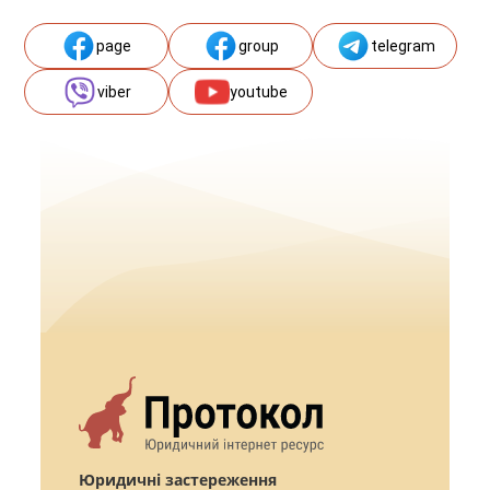
page
group
telegram
viber
youtube
Юридичні застереження