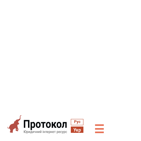
Рус
☰
Укр