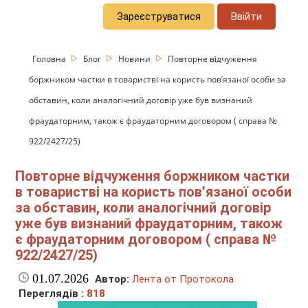
Зареєструватися
Ввійти
Головна
Блог
Новини
Повторне відчуження
боржником частки в товаристві на користь пов’язаної особи за
обставин, коли аналогічний договір уже був визнаний
фраудаторним, також є фраудаторним договором ( справа №
922/2427/25)
Повторне відчуження боржником частки
в товаристві на користь пов’язаної особи
за обставин, коли аналогічний договір
уже був визнаний фраудаторним, також
є фраудаторним договором ( справа №
922/2427/25)
01.07.2026
Автор:
Лента от Протокола
Переглядів :
818