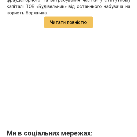
фраудаторного та витребування частки у статутному
капіталі ТОВ «Будівельник» від останнього набувача на
користь боржника.
Читати повністю
Ми в соціальних мережах: