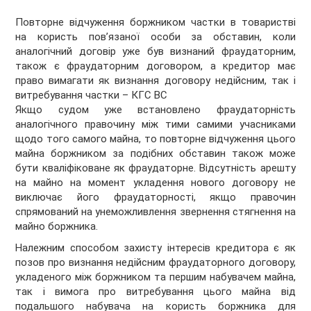
Повторне відчуження боржником частки в товаристві
на користь пов’язаної особи за обставин, коли
аналогічний договір уже був визнаний фраудаторним,
також є фраудаторним договором, а кредитор має
право вимагати як визнання договору недійсним, так і
витребування частки – КГС ВС
Якщо судом уже встановлено фраудаторність
аналогічного правочину між тими самими учасниками
щодо того самого майна, то повторне відчуження цього
майна боржником за подібних обставин також може
бути кваліфіковане як фраудаторне. Відсутність арешту
на майно на момент укладення нового договору не
виключає його фраудаторності, якщо правочин
спрямований на унеможливлення звернення стягнення на
майно боржника.
Належним способом захисту інтересів кредитора є як
позов про визнання недійсним фраудаторного договору,
укладеного між боржником та першим набувачем майна,
так і вимога про витребування цього майна від
подальшого набувача на користь боржника для