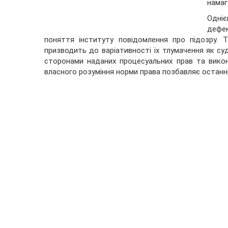
намаг
Одні
дефек
поняття інституту повідомлення про підозру. 
призводить до варіативності їх тлумачення як суд
сторонами наданих процесуальних прав та викон
власного розуміння норми права позбавляє останні