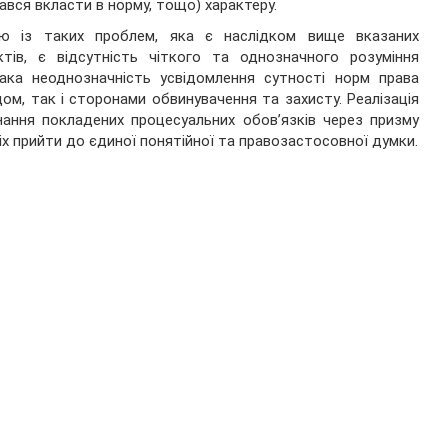
ався вкласти в норму, тощо) характеру.
єю із таких проблем, яка є наслідком вище вказаних
тів, є відсутність чіткого та однозначного розуміння
Така неоднозначність усвідомлення сутності норм права
ом, так і сторонами обвинувачення та захисту. Реалізація
ання покладених процесуальних обов’язків через призму
х прийти до єдиної понятійної та правозастосовної думки.