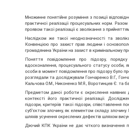
Множинне понятійне розуміння з позиції відповід
практичної реалізації процесуальних норм. Разом 
проявом такої реалізації є зволікання з прийняття
Наслідком же такої неоднозначності та зволік
Конвенцією про захист прав людини і основопол
громадянина України на захист в кримінальному пр
Поняття повідомлення про підозру, порядку
вдосконалення, процесуального статусу особи, я
особи в момент повідомлення про підозру було пр
розглядали та досліджували Гончаренко В.Г., Гончаре
Кальчова О.М., Никоненко М.Я., Воротинцев Є. та ба
Предметом даної роботи є окреслення наявних д
контексті його практичної реалізації. Дослід
підозри, критеріїв такої підозри, співставлення п
суб’єктом злочину, як елементом складу злочину
шляхів усунення окреслених дефектів шляхом висун
Діючий КПК України не дає чіткого визначення 