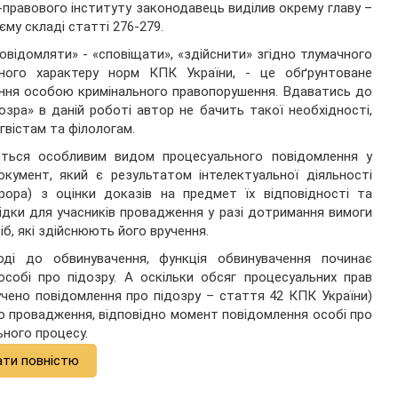
-правового інституту законодавець виділив окрему главу –
єму складі статті 276-279.
повідомляти» - «сповіщати», «здійснити» згідно тлумачного
ичного характеру норм КПК України, - це обґрунтоване
ення особою кримінального правопорушення. Вдаватись до
озра» в даній роботі автор не бачить такої необхідності,
вістам та філологам.
ється особливим видом процесуального повідомлення у
кумент, який є результатом інтелектуальної діяльності
урора) з оцінки доказів на предмет їх відповідності та
ідки для учасників провадження у разі дотримання вимоги
б, які здійснюють його вручення.
оді до обвинувачення, функція обвинувачення починає
собі про підозру. А оскільки обсяг процесуальних прав
учено повідомлення про підозру – стаття 42 КПК України)
ого провадження, відповідно момент повідомлення особі про
ьного процесу.
ати повністю