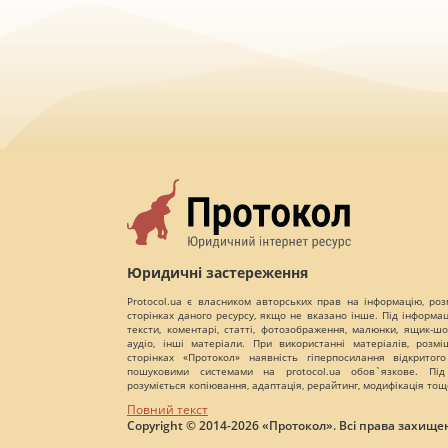
Юридичні застереження
Protocol.ua є власником авторських прав на інформацію, роз
сторінках даного ресурсу, якщо не вказано інше. Під інформа
тексти, коментарі, статті, фотозображення, малюнки, ящик-шот
аудіо, інші матеріали. При використанні матеріалів, розм
сторінках «Протокол» наявність гіперпосилання відкритого
пошуковими системами на protocol.ua обов`язкове. Під
розуміється копіювання, адаптація, рерайтинг, модифікація тощ
Повний текст
Copyright © 2014-2026 «Протокол». Всі права захищен