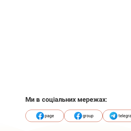
Ми в соціальних мережах:
page
group
telegr