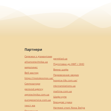
Партнери
Сережки з діамантами
pereklad.ua
alliancetechnika.ua
Підготовка до НМТ / ЗНО
миралинкс
Винна шафа
Веб мастер
Перевезення хворих
https://motokosmos.ua/
hospice-life.com.ua/
Синтезатори
mk-translations.ua
perevod.agency
maltina.com.ua
agrotechnika.com.ua
Шафи купе
europeservice.com.ua
Брендові сумки
текст юа
Натяжні стелі Nova Stelya
Посилання