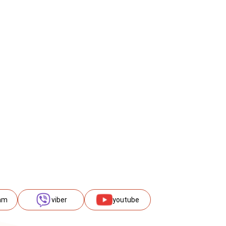
am
viber
youtube