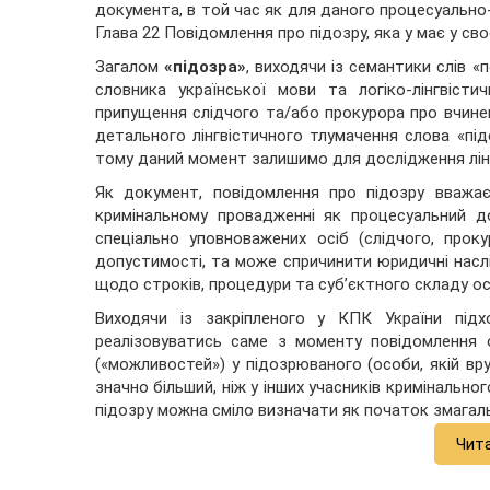
документа, в той час як для даного процесуально
Глава 22 Повідомлення про підозру, яка у має у сво
Загалом
«підозра»
, виходячи із семантики слів «
словника української мови та логіко-лінгвіст
припущення слідчого та/або прокурора про вчин
детального лінгвістичного тлумачення слова «під
тому даний момент залишимо для дослідження лінг
Як документ, повідомлення про підозру вважа
кримінальному провадженні як процесуальний до
спеціально уповноважених осіб (слідчого, прок
допустимості, та може спричинити юридичні насл
щодо строків, процедури та суб’єктного складу осі
Виходячи із закріпленого у КПК України підх
реалізовуватись саме з моменту повідомлення о
(«можливостей») у підозрюваного (особи, якій вр
значно більший, ніж у інших учасників кримінальн
підозру можна сміло визначати як початок змагал
Чит