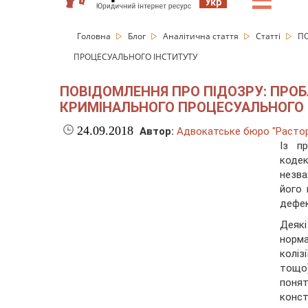
☰
Укр
Головна
Блог
Аналітична стаття
Статті
ПО
ПРОЦЕСУАЛЬНОГО ІНСТИТУТУ
ПОВІДОМЛЕННЯ ПРО ПІДОЗРУ: ПРО
КРИМІНАЛЬНОГО ПРОЦЕСУАЛЬНОГО
24.09.2018
Автор:
Адвокатське бюро "Растор
Із п
коде
незва
його 
дефек
Деяк
норма
колі
тощо
понят
конс