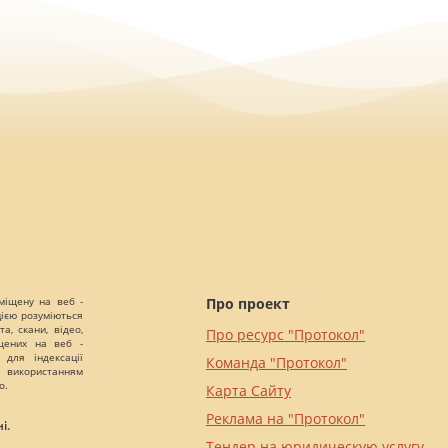
міщену на веб -
Про проект
цією розуміються
а, скани, відео,
Про ресурс "Протокол"
іщених на веб -
 для індексації
Команда "Протокол"
 використанням
о.
Карта Сайту
Реклама на "Протокол"
і.
Тендер на юридическую услугу