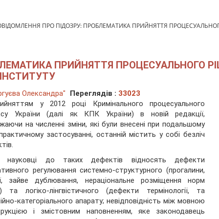
ВІДОМЛЕННЯ ПРО ПІДОЗРУ: ПРОБЛЕМАТИКА ПРИЙНЯТТЯ ПРОЦЕСУАЛЬНОГО
БЛЕМАТИКА ПРИЙНЯТТЯ ПРОЦЕСУАЛЬНОГО РІ
 ІНСТИТУТУ
гуєва Олександра"
Переглядів :
33023
рийняттям у 2012 році Кримінального процесуального
ксу України (далі як КПК України) в новій редакції,
жаючи на численні зміни, які були внесені при подальшому
практичному застосуванні, останній містить у собі безліч
тів.
і науковці до таких дефектів відносять дефекти
тивного регулювання системно-структурного (прогалини,
зії, зайве дублювання, нераціональне розміщення норм
) та логіко-лінгвістичного (дефекти термінології, та
ійно-категоріального апарату; невідповідність між мовною
трукцією і змістовним наповненням, яке законодавець