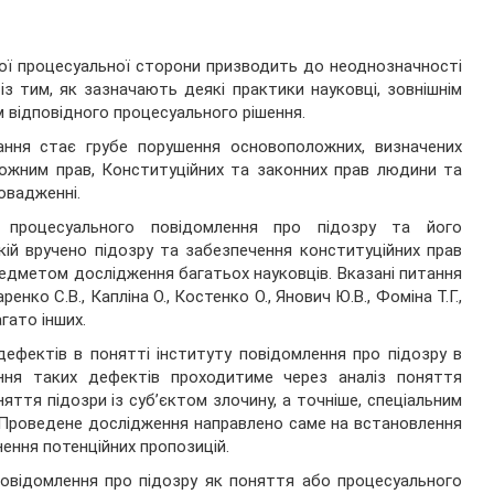
ної процесуальної сторони призводить до неоднозначності
із тим, як зазначають деякі практики науковці, зовнішнім
м відповідного процесуального рішення.
ання стає грубе порушення основоположних, визначених
ожним прав, Конституційних та законних прав людини та
овадженні.
 процесуального повідомлення про підозру та його
кій вручено підозру та забезпечення конституційних прав
едметом дослідження багатьох науковців. Вказані питання
нко С.В., Капліна О., Костенко О., Янович Ю.В., Фоміна Т.Г.,
гато інших.
ефектів в понятті інституту повідомлення про підозру в
ження таких дефектів проходитиме через аналіз поняття
оняття підозри із суб’єктом злочину, а точніше, спеціальним
. Проведене дослідження направлено саме на встановлення
ення потенційних пропозицій.
повідомлення про підозру як поняття або процесуального