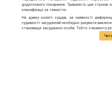
додаткового покарання. Тривалість цих строків за
класифікації за тяжкістю.
На думку колегії суддів, за наявності диферен
судимості засудженій необхідно рахувати виключно
становище засудженої особи. Тобто з моменту реа
Чит