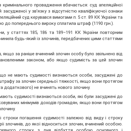
в кримінального провадження вбачається: суд апеляційної
й засудженої у звʼязку з відсутністю кваліфікуючої ознаки
пеляційний суд керувався вимогами п. 5 ст. 89 КК України та
дно до попереднього вироку сплатила штраф (1190 грн.).
їни, у статтях 185, 186 та 189–191 КК України повторним
чинила будь-який із злочинів, передбачених цими статтями
ня, якщо за раніше вчинений злочин особу було звільнено від
становленими законом, або якщо судимість за цей злочин
и, що не мають судимості визнаються особи, засуджені до
 штрафу за злочин середньої тяжкості, якщо вони протягом
та додаткового) не вчинять нового злочину.
е мають судимості визнаються особи, які були засуджені до
ковуваних мінімумів доходів громадян, якщо вони протягом
злочину.
і строки погашення судимості залежно від виду і строку
рії злочинів, до якої відноситься злочин, вчинений особою.
 певного строку з дня відбуття особою основного і