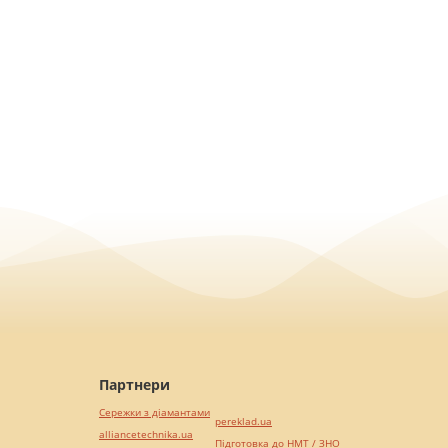
Партнери
Сережки з діамантами
pereklad.ua
alliancetechnika.ua
Підготовка до НМТ / ЗНО