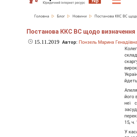
☰
Укр
Головна
Блог
Новини
Постанова ККС ВС щодо
Постанова ККС ВС щодо визначення 
15.11.2019
Автор:
Понзель Марина Генадіївн
Колег
склад
скарг
вирок
Украї
йдеть
Апеля
його 
неї 
засуд
перекв
15, ч.
У кас