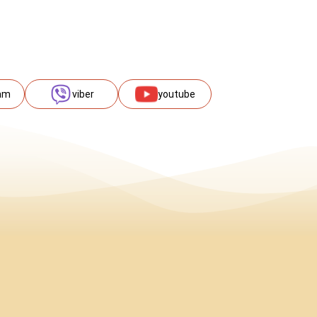
am
viber
youtube