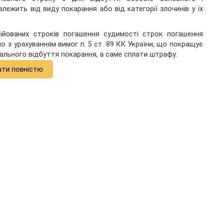
лежить від виду покарання або від категорії злочинів у їх
ційованих строків погашення судимості строк погашення
 з урахуванням вимог п. 5 ст. 89 КК України, що покращує
льного відбуття покарання, а саме сплати штрафу.
ати повністю