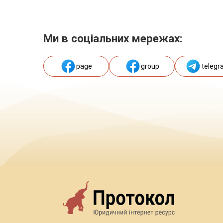
Ми в соціальних мережах:
page
group
telegr