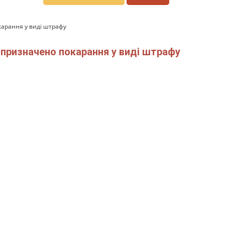
карання у виді штрафу
призначено покарання у виді штрафу