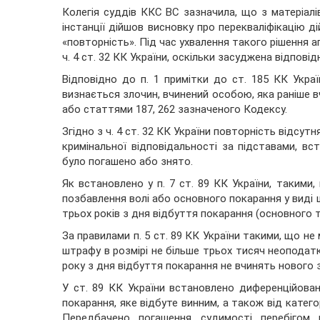
Колегія суддів ККС ВС зазначила, що з матеріалі
інстанції дійшов висновку про перекваліфікацію ді
«повторність». Під час ухвалення такого рішення а
ч. 4 ст. 32 КК України, оскільки засуджена відпові
Відповідно до п. 1 примітки до ст. 185 КК Укра
визнається злочин, вчинений особою, яка раніше в
або статтями 187, 262 зазначеного Кодексу.
Згідно з ч. 4 ст. 32 КК України повторність відсут
кримінальної відповідальності за підставами, в
було погашено або знято.
Як встановлено у п. 7 ст. 89 КК України, таким
позбавлення волі або основного покарання у виді
трьох років з дня відбуття покарання (основного 
За правилами п. 5 ст. 89 КК України такими, що н
штрафу в розмірі не більше трьох тисяч неоподат
року з дня відбуття покарання не вчинять нового 
У ст. 89 КК України встановлено диференційован
покарання, яке відбуте винним, а також від катего
Передбачено погашення судимості перебігом