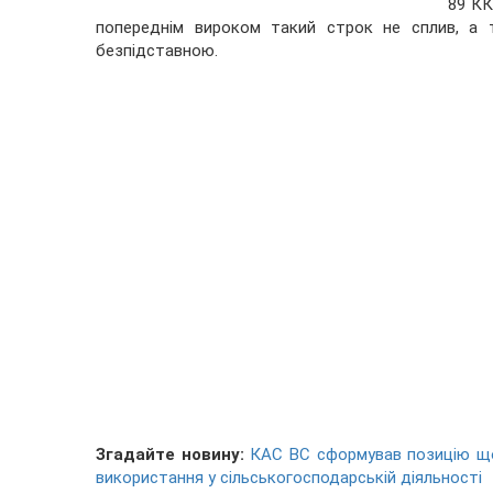
89 КК
попереднім вироком такий строк не сплив, а т
безпідставною.
Згадайте новину:
КАС ВС сформував позицію що
використання у сільськогосподарській діяльності