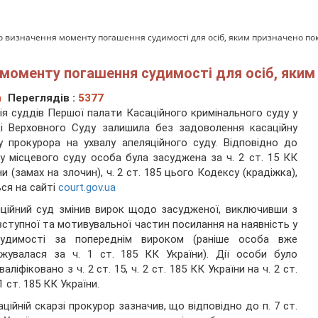
 визначення моменту погашення судимості для осіб, яким призначено по
моменту погашення судимості для осіб, яким 
а
Переглядів :
5377
ія суддів Першої палати Касаційного кримінального суду у
і Верховного Суду залишила без задоволення касаційну
у прокурора на ухвалу апеляційного суду. Відповідно до
у місцевого суду особа була засуджена за ч. 2 ст. 15 КК
ни (замах на злочин), ч. 2 ст. 185 цього Кодексу (крадіжка),
ся на сайті
court.gov.ua
ційний суд змінив вирок щодо засудженої, виключивши з
вступної та мотивувальної частин посилання на наявність у
судимості за попереднім вироком (раніше особа вже
жувалася за ч. 1 ст. 185 КК України). Дії особи було
аліфіковано з ч. 2 ст. 15, ч. 2 ст. 185 КК України на ч. 2 ст.
 1 ст. 185 КК України.
аційній скарзі прокурор зазначив, що відповідно до п. 7 ст.