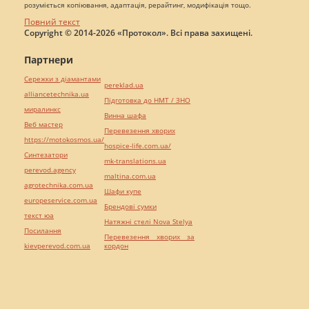
розуміється копіювання, адаптація, рерайтинг, модифікація тощо.
Повний текст
Copyright © 2014-2026 «Протокол». Всі права захищені.
Партнери
Сережки з діамантами
pereklad.ua
alliancetechnika.ua
Підготовка до НМТ / ЗНО
миралинкс
Винна шафа
Веб мастер
Перевезення хворих
https://motokosmos.ua/
hospice-life.com.ua/
Синтезатори
mk-translations.ua
perevod.agency
maltina.com.ua
agrotechnika.com.ua
Шафи купе
europeservice.com.ua
Брендові сумки
текст юа
Натяжні стелі Nova Stelya
Посилання
Перевезення хворих за
kievperevod.com.ua
кордон