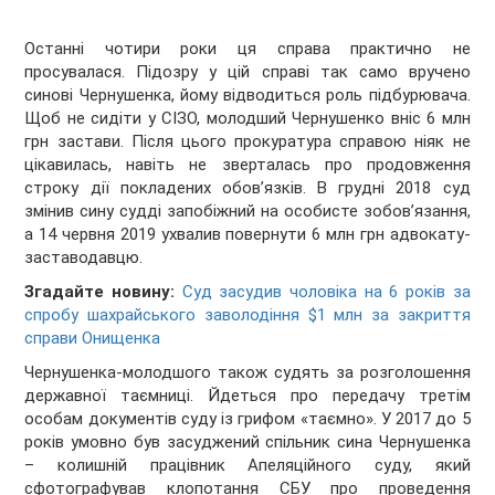
Останні чотири роки ця справа практично не
просувалася. Підозру у цій справі так само вручено
синові Чернушенка, йому відводиться роль підбурювача.
Щоб не сидіти у СІЗО, молодший Чернушенко вніс 6 млн
грн застави. Після цього прокуратура справою ніяк не
цікавилась, навіть не зверталась про продовження
строку дії покладених обов’язків. В грудні 2018 суд
змінив сину судді запобіжний на особисте зобов’язання,
а 14 червня 2019 ухвалив повернути 6 млн грн адвокату-
заставодавцю.
Згадайте новину:
Суд засудив чоловіка на 6 років за
спробу шахрайського заволодіння $1 млн за закриття
справи Онищенка
Чернушенка-молодшого також судять за розголошення
державної таємниці. Йдеться про передачу третім
особам документів суду із грифом «таємно». У 2017 до 5
років умовно був засуджений спільник сина Чернушенка
– колишній працівник Апеляційного суду, який
сфотографував клопотання СБУ про проведення