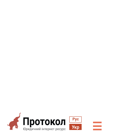
Рус
☰
Укр