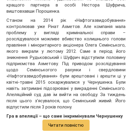
кращого партнера в особі Нестора Шуфрича,
виштовхавши Порошенка.
Станом на 2014 рік «Нафтогазвидобування»
контролював уже Рінат Ахметов. Але компанія мала
проблему у вигляді кримінальної справи –
розслідувалося можливе вбивство колишнього голови
правління і міноритарного акціонера Олега Семінського,
якого викрали у лютому 2012. Саме в період його
зникнення Рудьковський і Шуфрич відступили половину
підприємства Ахметову. Під приводом розслідування
щодо Семінськогого рахунки і свердловини
«Нафтогазвидобування» були арештовані і арешти ці у
квітні-травні 2015 оскаржувалися у Чернушенка. Були
навіть затримані підозрювані у викраденні Семінського.
Апеляційний суд дав їм вийти на свободу. За тиждень
після цього з’ясувалося, що Семінський живий. Його
відпустили після 3 років полону.
Гра в апеляції – що саме інкримінували Чернушенку
Читати повністю