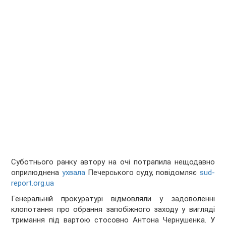
Суботнього ранку автору на очі потрапила нещодавно
оприлюднена
ухвала
Печерського суду, повідомляє
sud-
report.org.ua
Генеральній прокуратурі відмовляли у задоволенні
клопотання про обрання запобіжного заходу у вигляді
тримання під вартою стосовно Антона Чернушенка. У