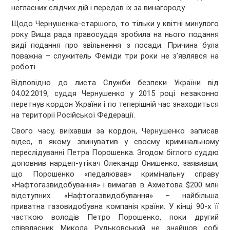
негласних слідчих дій і передав їх за винагороду.
Щодо Чернушенка-старшого, то тільки у квітні минулого
року Вища рада правосуддя зробила на нього подання
виді подання про звільнення з посади. Причина була
поважна – служитель Феміди три роки не з’являвся на
роботі.
Відповідно до листа Служби безпеки України від
04.02.2019, суддя Чернушенко у 2015 році незаконно
перетнув кордон України і по теперішній час знаходиться
на території Російської Федерації.
Свого часу, виїхавши за кордон, Чернушенко записав
відео, в якому звинуватив у своєму кримінальному
переслідуванні Петра Порошенка. Згодом біглого суддю
доповнив нардеп-утікач Олекандр Онишенко, заявивши,
що Порошенко «педалював» кримінальну справу
«Нафтогазвидобування» і вимагав в Ахметова $200 млн
відступних. «Нафтогазвидобування» – найбільша
приватна газовидобувна компанія країни. У кінці 90-х її
часткою володів Петро Порошенко, поки другий
співвласник Микола Рудьковський не знайшов собі