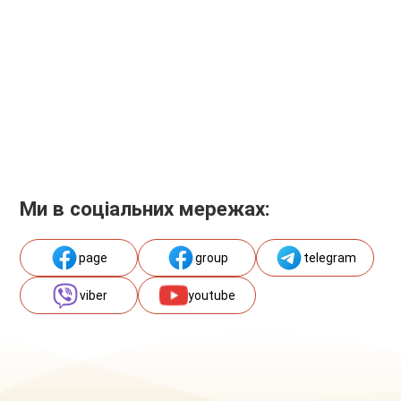
Ми в соціальних мережах:
page
group
telegram
viber
youtube