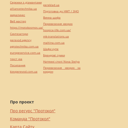
Сережки з діамантами
pereklad.ua
alliancetechnika.ua
Підготовка до НМТ / ЗНО
миралинкс
Винна шафа
Веб мастер
Перевезення хворих
https://motokosmos.ua/
hospice-life.com.ua/
Синтезатори
mk-translations.ua
perevod.agency
maltina.com.ua
agrotechnika.com.ua
Шафи купе
europeservice.com.ua
Брендові сумки
текст юа
Натяжні стелі Nova Stelya
Посилання
Перевезення хворих за
kievperevod.com.ua
кордон
Про проект
Про ресурс "Протокол"
Команда "Протокол"
Карта Сайту