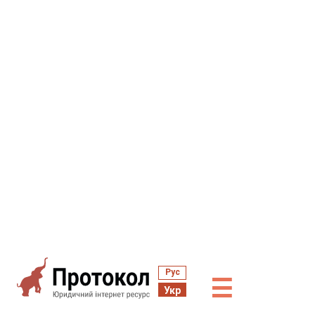
Рус
☰
Укр