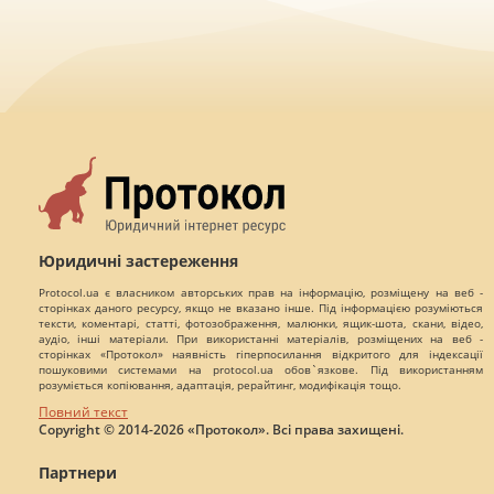
Юридичні застереження
Protocol.ua є власником авторських прав на інформацію, розміщену на веб -
сторінках даного ресурсу, якщо не вказано інше. Під інформацією розуміються
тексти, коментарі, статті, фотозображення, малюнки, ящик-шота, скани, відео,
аудіо, інші матеріали. При використанні матеріалів, розміщених на веб -
сторінках «Протокол» наявність гіперпосилання відкритого для індексації
пошуковими системами на protocol.ua обов`язкове. Під використанням
розуміється копіювання, адаптація, рерайтинг, модифікація тощо.
Повний текст
Copyright © 2014-2026 «Протокол». Всі права захищені.
Партнери