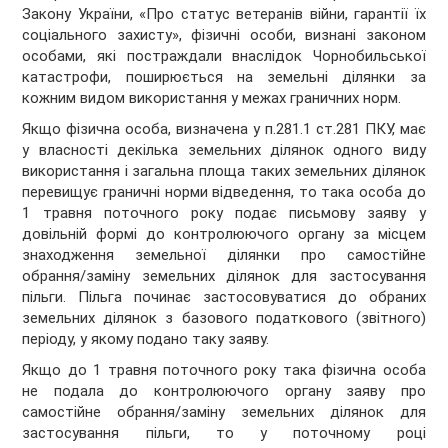
Закону України, «Про статус ветеранів війни, гарантії їх
соціального захисту», фізичні особи, визнані законом
особами, які постраждали внаслідок Чорнобильської
катастрофи, поширюється на земельні ділянки за
кожним видом використання у межах граничних норм.
Якщо фізична особа, визначена у п.281.1 ст.281 ПКУ, має
у власності декілька земельних ділянок одного виду
використання і загальна площа таких земельних ділянок
перевищує граничні норми відведення, то така особа до
1 травня поточного року подає письмову заяву у
довільній формі до контролюючого органу за місцем
знаходження земельної ділянки про самостійне
обрання/заміну земельних ділянок для застосування
пільги. Пільга починає застосовуватися до обраних
земельних ділянок з базового податкового (звітного)
періоду, у якому подано таку заяву.
Якщо до 1 травня поточного року така фізична особа
не подала до контролюючого органу заяву про
самостійне обрання/заміну земельних ділянок для
застосування пільги, то у поточному році