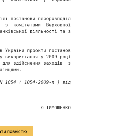
ієї постанови перерозподіл 
  з  комітетами  Верховної 
анківської діяльності та з 
в України проекти постанов 
у використання у 2009 році 
 для здійснення заходів  з 
аїнцями.
N 1054 ( 1054-2009-п ) від 
               Ю.ТИМОШЕНКО 
ати повністю