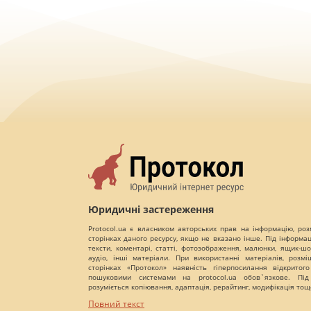
Юридичні застереження
Protocol.ua є власником авторських прав на інформацію, роз
сторінках даного ресурсу, якщо не вказано інше. Під інформа
тексти, коментарі, статті, фотозображення, малюнки, ящик-шот
аудіо, інші матеріали. При використанні матеріалів, розм
сторінках «Протокол» наявність гіперпосилання відкритого
пошуковими системами на protocol.ua обов`язкове. Під
розуміється копіювання, адаптація, рерайтинг, модифікація тощ
Повний текст