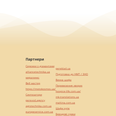
Партнери
Сережки з діамантами
pereklad.ua
alliancetechnika.ua
Підготовка до НМТ / ЗНО
миралинкс
Винна шафа
Веб мастер
Перевезення хворих
https://motokosmos.ua/
hospice-life.com.ua/
Синтезатори
mk-translations.ua
perevod.agency
maltina.com.ua
agrotechnika.com.ua
Шафи купе
europeservice.com.ua
Брендові сумки