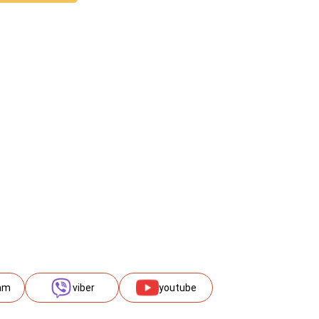
am
viber
youtube