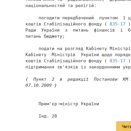
національностей та релігій: 
     погодити передбачений  пунктом  1 ц
коштів Стабілізаційного фонду ( 
835-17
 )
Ради  України  з  питань  фінансів  і  б
питань бюджету; 
     подати на розгляд Кабінету Міністрі
Кабінету  Міністрів  України щодо порядк
коштів Стабілізаційного фонду ( 
835-17
 )
підтримання зв'язків із закордонними укр
{  Пункт  2  в  редакції  Постанови  КМ 
07.10.2009 } 
     Прем'єр-міністр України            
     Інд. 28 
Чит