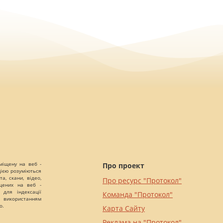
міщену на веб -
Про проект
цією розуміються
а, скани, відео,
Про ресурс "Протокол"
іщених на веб -
 для індексації
Команда "Протокол"
 використанням
о.
Карта Сайту
Реклама на "Протокол"