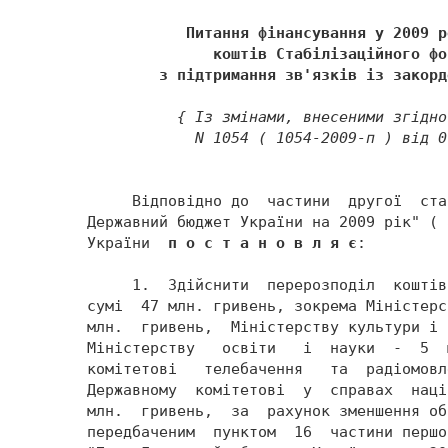
           Питання фінансування у 2009 р
              коштів Стабілізаційного фо
        з підтримання зв'язків із закорд
          { Із змінами, внесеними згідно
            N 1054 ( 1054-2009-п ) від 0
     Відповідно до  частини  другої  ста
Державний бюджет України на 2009 рік" ( 
України  
п о с т а н о в л я є
: 
     1.  Здійснити  перерозподіл  коштів
сумі  47 млн. гривень, зокрема Міністерс
млн.  гривень,  Міністерству культури і 
Міністерству   освіти   і  науки  -  5  
комітетові   телебачення   та  радіомовл
Державному  комітетові  у  справах  наці
млн.  гривень,  за  рахунок зменшення об
передбаченим  пунктом  16  частини першо