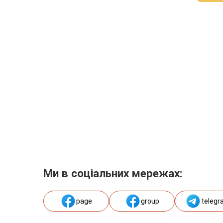
Ми в соціальних мережах:
page
group
telegr