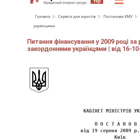
☰
Укр
Головна
Сервіси для юристів
Постанови КМУ
українцями
Питання фінансування у 2009 році за 
закордонними українцями | від 16-10-
                    КАБІНЕТ МІНІСТРІВ УК
                        П О С Т А Н О В 
                   від 19 серпня 2009 р.
                               Київ 