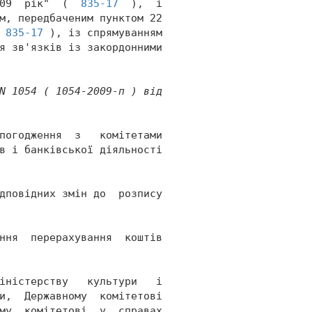
09  рік"  (  
835-17
  ),  і 
м, передбаченим пунктом 22 
 
835-17
 ), із спрямуванням 
я зв'язків із закордонними 
N 1054 ( 1054-2009-п ) від 
погодження  з   комітетами 
в і банківської діяльності 
дповідних змін до  розпису 
ння  перерахування  коштів 
іністерству   культури   і 
и,  Державному  комітетові 
му  комітетові  у  справах 