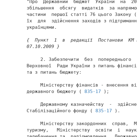
"Про  Державний  бюджет  України  на  20
збільшення  обсягу  видатків  за напрямо
частини  першої статті 76 цього Закону (
їх  для  здійснення заходів з підтриманн
українцями.
{  Пункт  1  в  редакції  Постанови  КМ 
07.10.2009 } 
     2. Забезпечити  без  попереднього  
Верховної  Ради України з питань фінансі
та з питань бюджету: 
     Міністерству фінансів - внесення ві
державного бюджету ( 
835-17
 ); 
     Державному казначейству  -  здійсне
Стабілізаційного фонду ( 
835-17
 ). 
     Міністерству закордонних  справ,  М
туризму,   Міністерству  освіти  і  наук
телебачення та  радіомовлення,  Державно