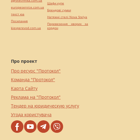
agrotechnika.com.ua
Шафи купе
europeservice.com.ua
Брендові сумки
текст юа
Натяжні стелі Nova Stelya
Посилання
Перевезення хворих за
kievperevod.com.ua
кордон
Про проект
Про ресурс "Протокол"
Команда "Протокол"
Карта Сайту
Реклама на "Протокол"
Тендер на юридическую услугу
Угода користувача