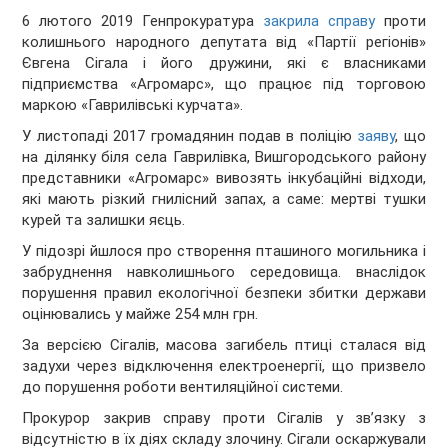
6 лютого 2019 Генпрокуратура
закрила справу
проти
колишнього народного депутата від «Партії регіонів»
Євгена Сігала і його дружини, які є власниками
підприємства «Агромарс», що працює під торговою
маркою «Гаврилівські курчата».
У листопаді 2017 громадянин подав в поліцію
заяву
, що
на ділянку біля села Гаврилівка, Вишгородського району
представники «Агромарс» вивозять інкубаційні відходи,
які мають різкий гнилісний запах, а саме: мертві тушки
курей та залишки яєць.
У підозрі йшлося про створення пташиного могильника і
забруднення навколишнього середовища. внаслідок
порушення правил екологічної безпеки збитки держави
оцінювались у майже 254 млн грн.
За версією Сігалів, масова загибель птиці сталася від
задухи через відключення електроенергії, що призвело
до порушення роботи вентиляційної системи.
Прокурор закрив справу проти Сігалів у зв’язку з
відсутністю в їх діях складу злочину. Сігали оскаржували