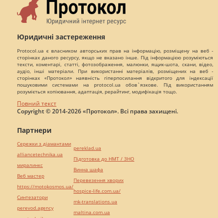
Юридичні застереження
Protocol.ua є власником авторських прав на інформацію, розміщену на веб -
сторінках даного ресурсу, якщо не вказано інше. Під інформацією розуміються
тексти, коментарі, статті, фотозображення, малюнки, ящик-шота, скани, відео,
аудіо, інші матеріали. При використанні матеріалів, розміщених на веб -
сторінках «Протокол» наявність гіперпосилання відкритого для індексації
пошуковими системами на protocol.ua обов`язкове. Під використанням
розуміється копіювання, адаптація, рерайтинг, модифікація тощо.
Повний текст
Copyright © 2014-2026 «Протокол». Всі права захищені.
Партнери
Сережки з діамантами
pereklad.ua
alliancetechnika.ua
Підготовка до НМТ / ЗНО
миралинкс
Винна шафа
Веб мастер
Перевезення хворих
https://motokosmos.ua/
hospice-life.com.ua/
Синтезатори
mk-translations.ua
perevod.agency
maltina.com.ua