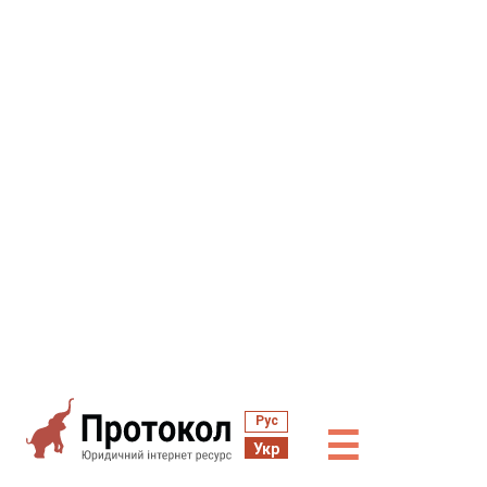
Рус
☰
Укр