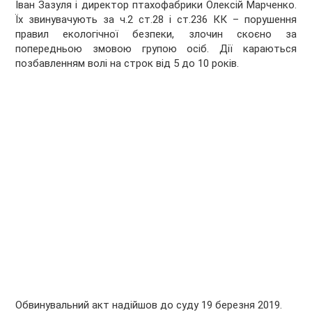
Іван Зазуля і директор птахофабрики Олексій Марченко.
Їх звинувачують за ч.2 ст.28 і ст.236 КК – порушення
правил екологічної безпеки, злочин скоєно за
попередньою змовою групою осіб. Дії караються
позбавленням волі на строк від 5 до 10 років.
Обвинувальний акт надійшов до суду 19 березня 2019.