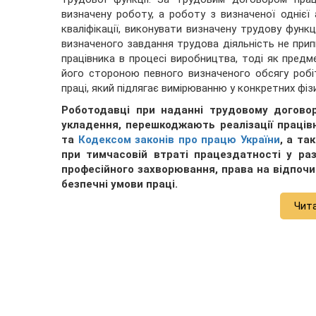
визначену роботу, а роботу з визначеної однієї 
кваліфікації, виконувати визначену трудову функц
визначеного завдання трудова діяльність не при
працівника в процесі виробництва, тоді як пред
його стороною певного визначеного обсягу робі
праці, який підлягає вимірюванню у конкретних фіз
Роботодавці при наданні трудовому догово
укладення, перешкоджають реалізації праці
та
Кодексом законів про працю України
, а та
при тимчасовій втраті працездатності у ра
професійного захворювання, права на відпочин
безпечні умови праці.
Чит