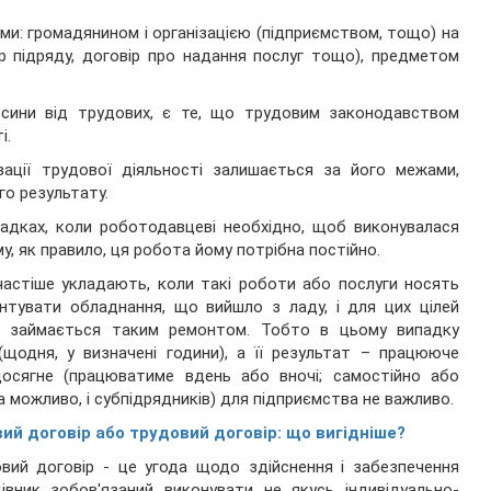
ми: громадянином і організацією (підприємством, тощо) на
р підряду, договір про надання послуг тощо), предметом
осини від трудових, є те, що трудовим законодавством
і.
зації трудової діяльності залишається за його межами,
о результату.
адках, коли роботодавцеві необхідно, щоб виконувалася
, як правило, ця робота йому потрібна постійно.
частіше укладають, коли такі роботи або послуги носять
онтувати обладнання, що вийшло з ладу, і для цих цілей
й займається таким ремонтом. Тобто в цьому випадку
щодня, у визначені години), а її результат – працююче
досягне (працюватиме вдень або вночі; самостійно або
а можливо, і субпідрядників) для підприємства не важливо.
ий договір або трудовий договір: що вигідніше?
вий договір - це угода щодо здійснення і забезпечення
івник зобов'язаний виконувати не якусь індивідуально-