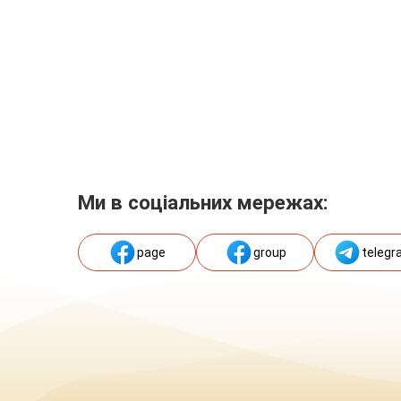
Ми в соціальних мережах:
page
group
telegr