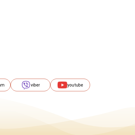
am
viber
youtube