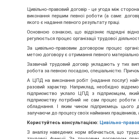
Цивільно-правовий договір - це угода між сторона
виконання першим певної роботи (а саме: догові
якого є надання певного результату праці.
Основною ознакою, що відрізняє підрядні відн
регулюється процес організації трудової діяльност
За цивільно-правовим договором процес органі
метою договору є отримання певного матеріальног
Зазвичай трудовий договір укладають у тих вип
робота за певною посадою, спеціальністю. Причому
А ЦПД на виконання робіт (надання послуг) най
разовий характер. Наприклад, необхідно відрем
підприємство уклало ЦПД з підприємцем, яки
підприємству потрібний не сам процес роботи (
обладнання. І яким чином підприємець цього 
залучаючи до процесу своїх найманих працівників, 
Користуйтесь консультацією:
Цивільно-правов
З аналізу наведених норм вбачається, що трудо
трудової функції. За трудовим договором прац