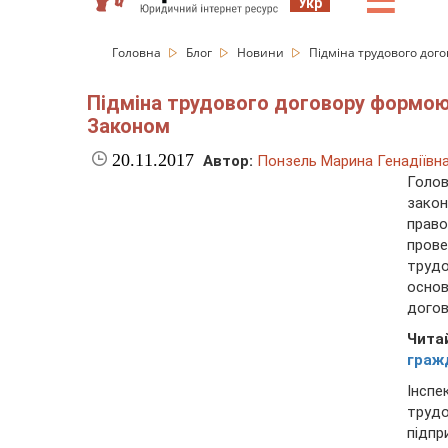
☰
Укр
Головна
Блог
Новини
Підміна трудового дог
Підміна трудового договору формою 
Законом
20.11.2017
Автор:
Понзель Марина Генадіївн
Голо
закон
право
пров
трудо
осно
догов
Чита
граж
Інспе
труд
підпр