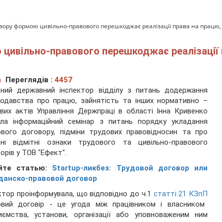
овору формою цивільно-правового перешкоджає реалізації права на працю
цивільно-правового перешкоджає реалізації 
а
Переглядів :
4457
вний державний інспектор відділу з питань додержання
одавства про працю, зайнятість та інших нормативно –
вих актів Управління Держпраці в області Інна Кривенко
ела інформаційний семінар з питань порядку укладання
вого договору, підміни трудових правовідносин та про
вні відмітні ознаки трудового та цивільно-правового
орів у ТОВ "Ефект".
йте статью:
Startup-ликбез: Трудовой договор или
данско-правовой договор
ктор проінформувала, що відповідно до ч.1
статті 21 КЗпП
овий договір - це угода між працівником і власником
иємства, установи, організації або уповноваженим ним