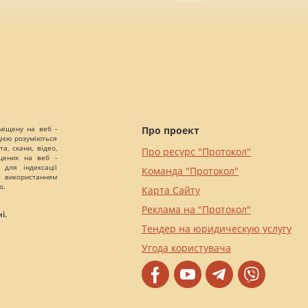
міщену на веб -
Про проект
цією розуміються
а, скани, відео,
Про ресурс "Протокол"
іщених на веб -
 для індексації
Команда "Протокол"
 використанням
о.
Карта Сайту
Реклама на "Протокол"
і.
Тендер на юридическую услугу
Угода користувача