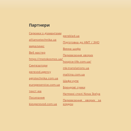
Партнери
Сережки з діамантами
pereklad.ua
alliancetechnika.ua
Підготовка до НМТ / ЗНО
миралинкс
Винна шафа
Веб мастер
Перевезення хворих
https://motokosmos.ua/
hospice-life.com.ua/
Синтезатори
mk-translations.ua
perevod.agency
maltina.com.ua
agrotechnika.com.ua
Шафи купе
europeservice.com.ua
Брендові сумки
текст юа
Натяжні стелі Nova Stelya
Посилання
Перевезення хворих за
kievperevod.com.ua
кордон