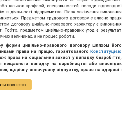
або кількох професій, спеціальностей, посади відповідної
ію в діяльності підприємства. Після закінчення виконання
пиняється. Предметом трудового договору є власне праця
метом договору цивільно-правового характеру є виконання
т. Тобто, предметом цивільно-правових угод є результат
ичних величинах, а не процес роботи.
ру форми цивільно-правового договору шляхом його
вниками права на працю, гарантованого
Конституцією
кож права на соціальний захист у випадку безробіття,
зі нещасного випадку на виробництві або внаслідок
ок, щорічну оплачувану відпустку, право на здорові і
ати повністю