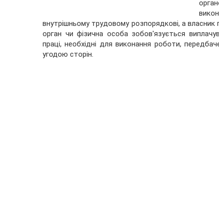
орган
вико
внутрішньому трудовому розпорядкові, а власник п
орган чи фізична особа зобов'язується виплачув
праці, необхідні для виконання роботи, передба
угодою сторін.