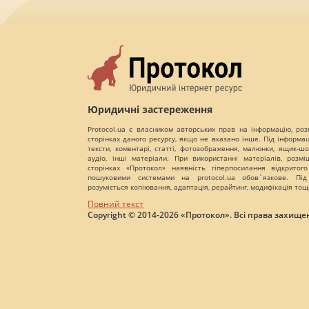
Юридичні застереження
Protocol.ua є власником авторських прав на інформацію, роз
сторінках даного ресурсу, якщо не вказано інше. Під інформа
тексти, коментарі, статті, фотозображення, малюнки, ящик-шот
аудіо, інші матеріали. При використанні матеріалів, розм
сторінках «Протокол» наявність гіперпосилання відкритого
пошуковими системами на protocol.ua обов`язкове. Під
розуміється копіювання, адаптація, рерайтинг, модифікація тощ
Повний текст
Copyright © 2014-2026 «Протокол». Всі права захищен