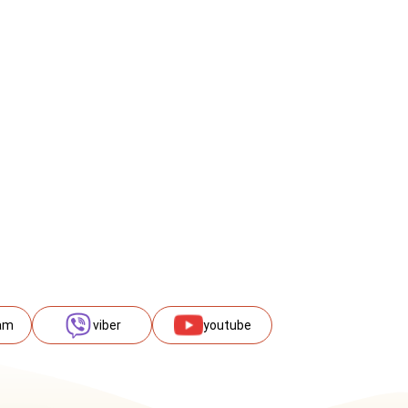
am
viber
youtube