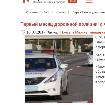
☰
Укр
Головна
Блог
Новини
Первый месяц дорожной
Первый месяц дорожной полиции: о 
16.07.2017
Автор:
Понзель Марина Генадіївн
В МВД
Глав
оформ
Как в
право
«Такж
обращ
узлов
в соо