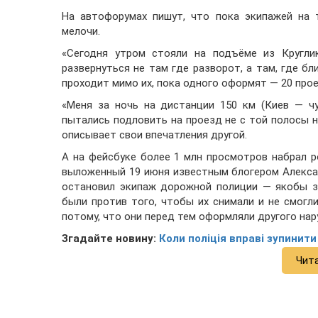
На автофорумах пишут, что пока экипажей на 
мелочи.
«Сегодня утром стояли на подъёме из Кругли
развернуться не там где разворот, а там, где б
проходит мимо их, пока одного оформят — 20 прое
«Меня за ночь на дистанции 150 км (Киев — чу
пытались подловить на проезд не с той полосы н
описывает свои впечатления другой.
А на фейсбуке более 1 млн просмотров набрал 
выложенный 19 июня известным блогером Алексан
остановил экипаж дорожной полиции — якобы з
были против того, чтобы их снимали и не смогл
потому, что они перед тем оформляли другого нар
Згадайте новину:
Коли поліція вправі зупинит
Чит