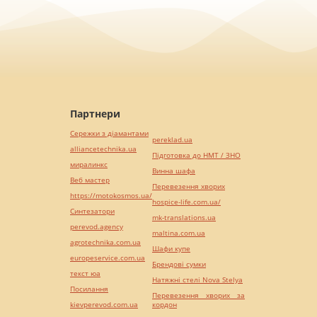
Партнери
Сережки з діамантами
pereklad.ua
alliancetechnika.ua
Підготовка до НМТ / ЗНО
миралинкс
Винна шафа
Веб мастер
Перевезення хворих
https://motokosmos.ua/
hospice-life.com.ua/
Синтезатори
mk-translations.ua
perevod.agency
maltina.com.ua
agrotechnika.com.ua
Шафи купе
europeservice.com.ua
Брендові сумки
текст юа
Натяжні стелі Nova Stelya
Посилання
Перевезення хворих за
kievperevod.com.ua
кордон