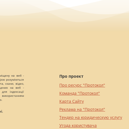
міщену на веб -
Про проект
цією розуміються
а, скани, відео,
Про ресурс "Протокол"
іщених на веб -
 для індексації
Команда "Протокол"
 використанням
о.
Карта Сайту
Реклама на "Протокол"
і.
Тендер на юридическую услугу
Угода користувача