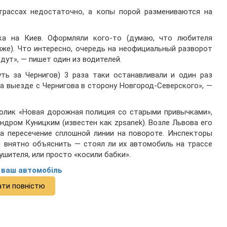
трассах недостаточно, а копы порой размениваются на
ка на Киев. Оформляли кого-то (думаю, что любителя
лиже). Что интересно, очередь на неофициальный разворот
дут», — пишет один из водителей.
ть за Чернигов) 3 раза таки останавливали и один раз
а выезде с Чернигова в сторону Новгород-Северского», —
ролик «Новая дорожная полиция со старыми привычками»,
дром Куницким (известен как zpsanek). Возле Львова его
а пересечение сплошной линии на повороте. Инспекторы
и внятно объяснить — стоял ли их автомобиль на трассе
ушителя, или просто «косили бабки».
и ваш автомобіль
ати повністю