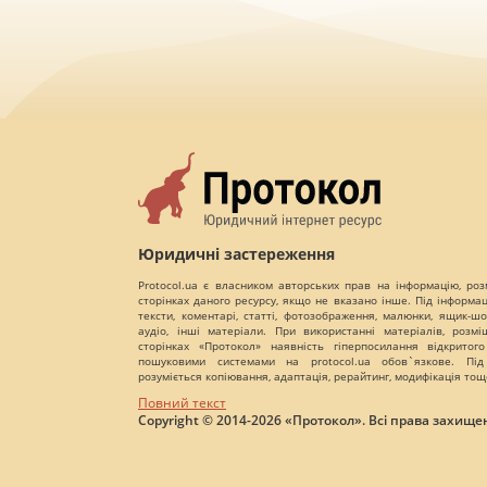
Юридичні застереження
Protocol.ua є власником авторських прав на інформацію, роз
сторінках даного ресурсу, якщо не вказано інше. Під інформа
тексти, коментарі, статті, фотозображення, малюнки, ящик-шот
аудіо, інші матеріали. При використанні матеріалів, розм
сторінках «Протокол» наявність гіперпосилання відкритого
пошуковими системами на protocol.ua обов`язкове. Під
розуміється копіювання, адаптація, рерайтинг, модифікація тощ
Повний текст
Copyright © 2014-2026 «Протокол». Всі права захищен