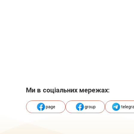
Ми в соціальних мережах:
page
group
telegr