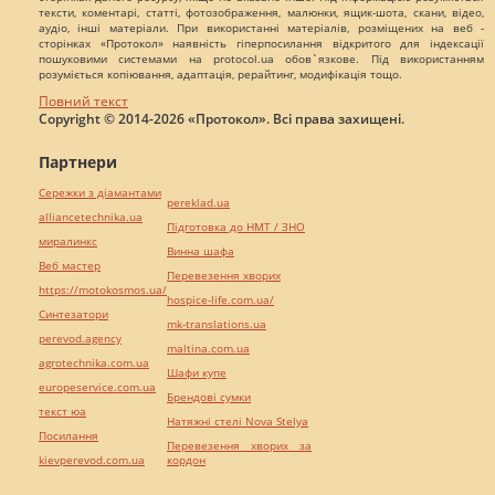
тексти, коментарі, статті, фотозображення, малюнки, ящик-шота, скани, відео,
аудіо, інші матеріали. При використанні матеріалів, розміщених на веб -
сторінках «Протокол» наявність гіперпосилання відкритого для індексації
пошуковими системами на protocol.ua обов`язкове. Під використанням
розуміється копіювання, адаптація, рерайтинг, модифікація тощо.
Повний текст
Copyright © 2014-2026 «Протокол». Всі права захищені.
Партнери
Сережки з діамантами
pereklad.ua
alliancetechnika.ua
Підготовка до НМТ / ЗНО
миралинкс
Винна шафа
Веб мастер
Перевезення хворих
https://motokosmos.ua/
hospice-life.com.ua/
Синтезатори
mk-translations.ua
perevod.agency
maltina.com.ua
agrotechnika.com.ua
Шафи купе
europeservice.com.ua
Брендові сумки
текст юа
Натяжні стелі Nova Stelya
Посилання
Перевезення хворих за
kievperevod.com.ua
кордон