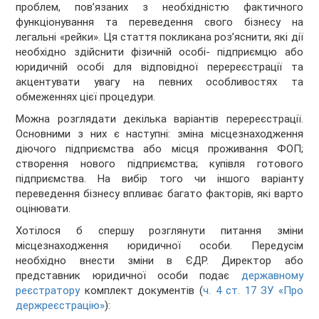
проблем, пов’язаних з необхідністю фактичного
функціонування та переведення свого бізнесу на
легальні «рейки». Ця стаття покликана роз’яснити, які дії
необхідно здійснити фізичній особі- підприємцю або
юридичній особі для відповідної перереєстрації та
акцентувати увагу на певних особливостях та
обмеженнях цієї процедури.
Можна розглядати декілька варіантів перереєстрації.
Основними з них є наступні: зміна місцезнаходження
діючого підприємства або місця проживання ФОП;
створення нового підприємства; купівля готового
підприємства. На вибір того чи іншого варіанту
переведення бізнесу впливає багато факторів, які варто
оцінювати.
Хотілося б спершу розглянути питання зміни
місцезнаходження юридичної особи. Передусім
необхідно внести зміни в ЄДР. Директор або
представник юридичної особи подає
державному
реєстратору
комплект документів (
ч. 4 ст. 17 ЗУ «Про
держреєстрацію»
):