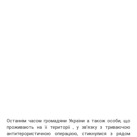
Останнім часом громадяни України а також особи, що
проживають на її території , у зв’язку з триваючою
антитерористичною операцією, стикнулися з рядом