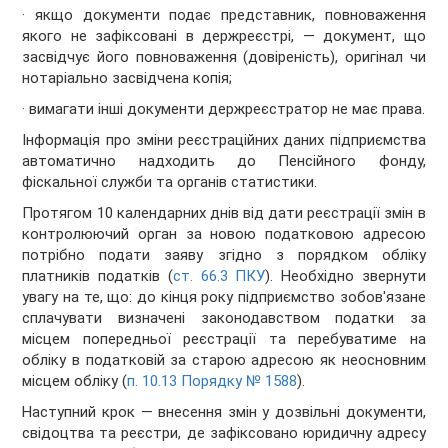
· якщо документи подає представник, повноваження
якого не зафіксовані в держреєстрі, — документ, що
засвідчує його повноваження (довіреність), оригінал чи
нотаріально засвідчена копія;
· вимагати інші документи держреєстратор не має права.
Інформація про зміни реєстраційних даних підприємства
автоматично надходить до Пенсійного фонду,
фіскальної служби та органів статистики.
Протягом 10 календарних днів від дати реєстрації змін в
контролюючий орган за новою податковою адресою
потрібно подати заяву згідно з порядком обліку
платників податків (
ст. 66.3 ПКУ
). Необхідно звернути
увагу на те, що: до кінця року підприємство зобов'язане
сплачувати визначені законодавством податки за
місцем попередньої реєстрації та перебуватиме на
обліку в податковій за старою адресою як неосновним
місцем обліку (
п. 10.13 Порядку № 1588
).
Наступний крок — внесення змін у дозвільні документи,
свідоцтва та реєстри, де зафіксовано юридичну адресу