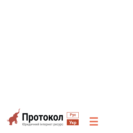
Рус
☰
Укр