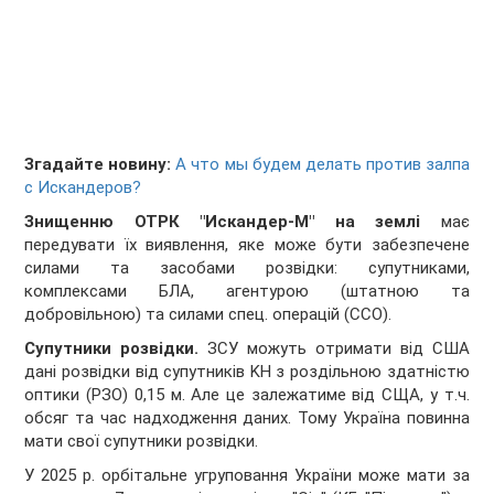
Згадайте новину:
А что мы будем делать против залпа
с Искандеров?
Знищенню ОТРК "Искандер-М" на землі
має
передувати їх виявлення, яке може бути забезпечене
силами та засобами розвідки: супутниками,
комплексами БЛА, агентурою (штатною та
добровільною) та силами спец. операцій (ССО).
Супутники розвідки.
ЗСУ можуть отримати від США
дані розвідки від супутників KH з роздільною здатністю
оптики (РЗО) 0,15 м. Але це залежатиме від СЩА, у т.ч.
обсяг та час надходження даних. Тому Україна повинна
мати свої супутники розвідки.
У 2025 р. орбітальне угруповання України може мати за