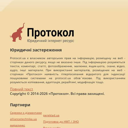
Юридичні застереження
Protocol.ua є власником авторських прав на інформацію, розміщену на веб -
сторінках даного ресурсу, якщо не вказано інше. Під інформацією розуміються
тексти, коментарі, статті, фотозображення, малюнки, ящик-шота, скани, відео,
аудіо, інші матеріали. При використанні матеріалів, розміщених на веб -
сторінках «Протокол» наявність гіперпосилання відкритого для індексації
пошуковими системами на protocol.ua обов`язкове. Під використанням
розуміється копіювання, адаптація, рерайтинг, модифікація тощо.
Повний текст
Copyright © 2014-2026 «Протокол». Всі права захищені.
Партнери
Сережки з діамантами
pereklad.ua
alliancetechnika.ua
Підготовка до НМТ / ЗНО
миралинкс
Винна шафа