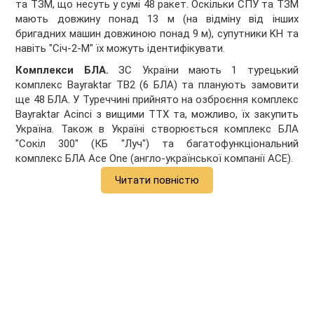
та ТЗМ, що несуть у сумі 48 ракет. Оскільки СПУ та ТЗМ
мають довжину понад 13 м (на відміну від інших
бригадних машин довжиною понад 9 м), супутники KH та
навіть "Січ-2-М" їх можуть ідентифікувати.
Комплекси БЛА.
ЗС України мають 1 турецький
комплекс Bayraktar TB2 (6 БЛА) та планують замовити
ще 48 БЛА. У Туреччині прийнято на озброєння комплекс
Bayraktar Acinci з вищими ТТХ та, можливо, їх закупить
Україна. Також в Україні створюється комплекс БЛА
"Сокiл 300" (КБ "Луч") та багатофункціональний
комплекс БЛА Ace One (англо-української компанії АСЕ).
Читати повністю