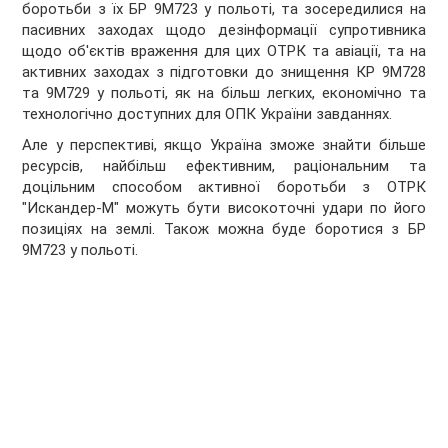
боротьби з їх БР 9М723 у польоті, та зосередилися на
пасивних заходах щодо дезінформації супротивника
щодо об'єктів враження для цих ОТРК та авіації, та на
активних заходах з підготовки до знищення КР 9М728
та 9М729 у польоті, як на більш легких, економічно та
технологічно доступних для ОПК України завданнях.
Але у перспективі, якщо Україна зможе знайти більше
ресурсів, найбільш ефективним, раціональним та
доцільним способом активної боротьби з ОТРК
"Искандер-М" можуть бути високоточні удари по його
позиціях на землі. Також можна буде боротися з БР
9М723 у польоті.