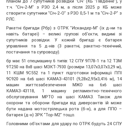
планом до 7 супутників розвідки "Січ" (КБ "Південне"), у
т.ч. "Січ-2-М" з РЗО 2,4 м, а після 2025 р КБ може
створити супутники "Січ-2-О" з РЗО 0,5-1 м та "Січ-2-Р" з
РЛС.
Ракетні бригади (Рбр) з ОТРК "Искандер-М" (їх д-ни та
навіть батареї) – великі групові об'єкти, видимі зі
супутників розвідки. У кожній бригаді є батарея
управління та 5 д-нів (3 ракетні, ракетно-технічний,
постачання та супроводу).
бр має 51 спецмашину 6 типів: 12 СПУ 9П78-1 та 12 ТЗМ
9Т250 на 8х8 шасі МЗКТ-7930 (розміри 13,07х3,07х3,29 м),
11 КШМ 9С552 та 1 пункт підготовки інформації ППІ
9С920 на 6х6 шасі КАМАЗ-43101 (9,28х2,95х3,416 м), 14
машин життєзабезпечення МЖО на 6х6 шасі
КАМАЗ-43118, 1 машину регламентно-технічного
обслуговування МРТО на шасі КАМАЗ. Також для
охорони та оборони бригади від диверсантів їй може
бути надана мотострілецька рота (б-н), а для ППО –
батарея (д-н) ЗРК "Тор-М2" тощо.
Головними об'єктами для удару по ОТРК будуть 24 СПУ