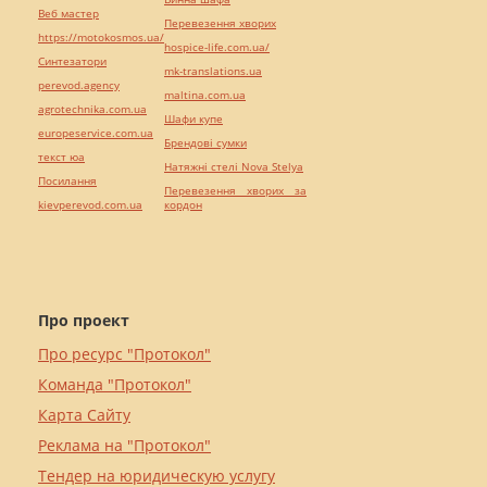
Веб мастер
Перевезення хворих
https://motokosmos.ua/
hospice-life.com.ua/
Синтезатори
mk-translations.ua
perevod.agency
maltina.com.ua
agrotechnika.com.ua
Шафи купе
europeservice.com.ua
Брендові сумки
текст юа
Натяжні стелі Nova Stelya
Посилання
Перевезення хворих за
kievperevod.com.ua
кордон
Про проект
Про ресурс "Протокол"
Команда "Протокол"
Карта Сайту
Реклама на "Протокол"
Тендер на юридическую услугу