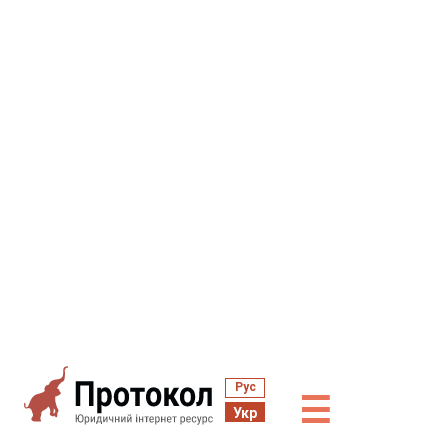
Рус
☰
Укр