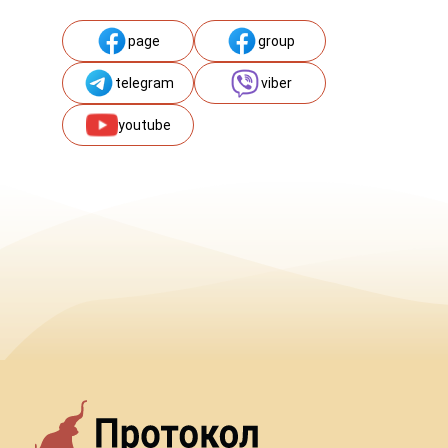
page
group
telegram
viber
youtube