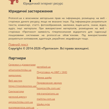
Юридичні застереження
Protocol.ua є власником авторських прав на інформацію, розміщену на веб -
сторінках даного ресурсу, якщо не вказано інше. Під інформацією розуміються
тексти, коментарі, статті, фотозображення, малюнки, ящик-шота, скани, відео,
аудіо, інші матеріали. При використанні матеріалів, розміщених на веб -
сторінках «Протокол» наявність гіперпосилання відкритого для індексації
пошуковими системами на protocol.ua обов`язкове. Під використанням
розуміється копіювання, адаптація, рерайтинг, модифікація тощо.
Повний текст
Copyright © 2014-2026 «Протокол». Всі права захищені.
Партнери
Сережки з діамантами
pereklad.ua
alliancetechnika.ua
Підготовка до НМТ / ЗНО
миралинкс
Винна шафа
Веб мастер
Перевезення хворих
https://motokosmos.ua/
hospice-life.com.ua/
Синтезатори
mk-translations.ua
perevod.agency
maltina.com.ua
agrotechnika.com.ua
Шафи купе
europeservice.com.ua