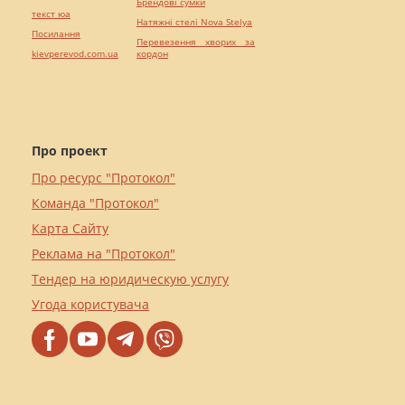
Брендові сумки
текст юа
Натяжні стелі Nova Stelya
Посилання
Перевезення хворих за
kievperevod.com.ua
кордон
Про проект
Про ресурс "Протокол"
Команда "Протокол"
Карта Сайту
Реклама на "Протокол"
Тендер на юридическую услугу
Угода користувача