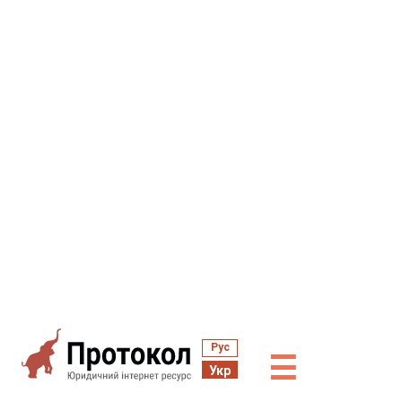
Рус
☰
Укр