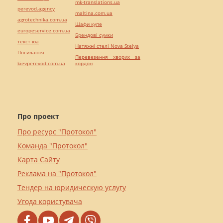
mk-translations.ua
perevod.agency
maltina.com.ua
agrotechnika.com.ua
Шафи купе
europeservice.com.ua
Брендові сумки
текст юа
Натяжні стелі Nova Stelya
Посилання
Перевезення хворих за
kievperevod.com.ua
кордон
Про проект
Про ресурс "Протокол"
Команда "Протокол"
Карта Сайту
Реклама на "Протокол"
Тендер на юридическую услугу
Угода користувача