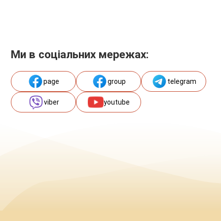
Ми в соціальних мережах:
page
group
telegram
viber
youtube