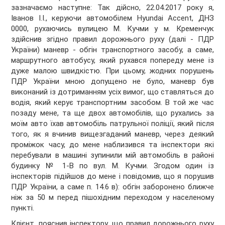
зазначаємо наступне: Так дійсно, 22.04.2017 року я,
Іванов І.І., керуючи автомобілем Hyundai Accent, ДНЗ
0000, рухаючись вулицею М. Кучми у м. Кременчук
здійснив згідно правил дорожнього руху (далі - ПДР
України) маневр - обгін транспортного засобу, а саме,
маршрутного автобусу, який рухався попереду мене із
дуже малою швидкістю. При цьому, жодних порушень
ПДР України мною допущено не було, маневр був
виконаний із дотриманням усіх вимог, що ставляться до
водія, який керує транспортним засобом. В той же час
позаду мене, та ще двох автомобілів, що рухались за
моїм авто їхав автомобіль патрульної поліції, який після
того, як я вчинив вищезгаданий маневр, через деякий
проміжок часу, до мене наблизився та інспектори які
перебували в машині зупинили мій автомобіль в районі
будинку № 1-В по вул. М. Кучми. Згодом один із
інспекторів підійшов до мене і повідомив, що я порушив
ПДР України, а саме п. 14.6 в): обгін заборонено ближче
ніж за 50 м перед пішохідним переходом у населеному
пункті.
Клієнт, пояснив інспектору, що правил дорожнього руху