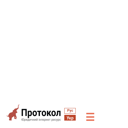
Рус
☰
Укр