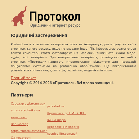
Юридичні застереження
Protocol.ua є власником авторських прав на інформацію, розміщену на веб -
сторінках даного ресурсу, якщо не вказано інше. Під інформацією розуміються
тексти, коментарі, статті, фотозображення, малюнки, ящик-шота, скани, відео,
аудіо, інші матеріали. При використанні матеріалів, розміщених на веб -
сторінках «Протокол» наявність гіперпосилання відкритого для індексації
пошуковими системами на protocol.ua обов`язкове. Під використанням
розуміється копіювання, адаптація, рерайтинг, модифікація тощо.
Повний текст
Copyright © 2014-2026 «Протокол». Всі права захищені.
Партнери
Сережки з діамантами
pereklad.ua
alliancetechnika.ua
Підготовка до НМТ / ЗНО
миралинкс
Винна шафа
Веб мастер
Перевезення хворих
https://motokosmos.ua/
hospice-life.com.ua/
Синтезатори