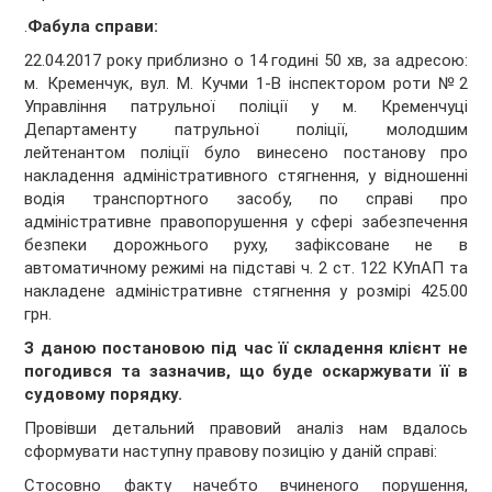
.
Фабула справи:
22.04.2017 року приблизно о 14 годині 50 хв, за адресою:
м. Кременчук, вул. М. Кучми 1-В інспектором роти №2
Управління патрульної поліції у м. Кременчуці
Департаменту патрульної поліції, молодшим
лейтенантом поліції було винесено постанову про
накладення адміністративного стягнення, у відношенні
водія транспортного засобу, по справі про
адміністративне правопорушення у сфері забезпечення
безпеки дорожнього руху, зафіксоване не в
автоматичному режимі на підставі ч. 2 ст. 122 КУпАП та
накладене адміністративне стягнення у розмірі 425.00
грн.
З даною постановою під час її складення клієнт не
погодився та зазначив, що буде оскаржувати її в
судовому порядку.
Провівши детальний правовий аналіз нам вдалось
сформувати наступну правову позицію у даній справі:
Стосовно факту начебто вчиненого порушення,