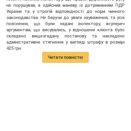
не порушував, а здійснив маневр із дотриманням ПДР
України та у строгій відповідності до норм чинного
законодавства. Не беручи до уваги зауваження, та усні
пояснення, що були надані інспектору, всупереч
аргументам, що висувались, у відношенні клієнта було
складено вищезгадану постанову та накладено
адміністративне стягнення у вигляді штрафу в розмірі
425 грн.
Читати повністю