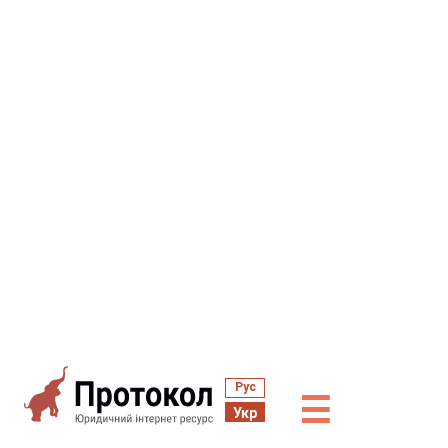
Рус
☰
Укр