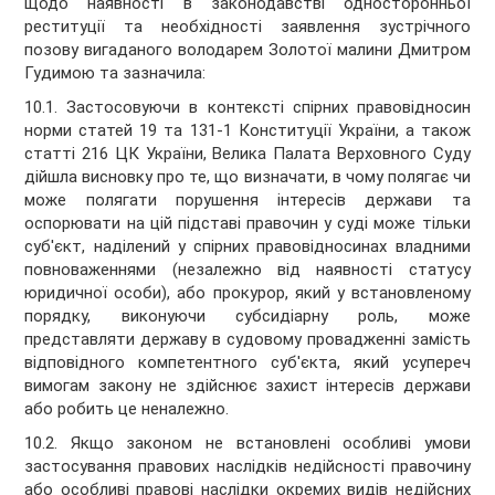
щодо наявності в законодавстві односторонньої
реституції та необхідності заявлення зустрічного
позову вигаданого володарем Золотої малини Дмитром
Гудимою та зазначила:
10.1. Застосовуючи в контексті спірних правовідносин
норми статей 19 та 131-1 Конституції України, а також
статті 216 ЦК України, Велика Палата Верховного Суду
дійшла висновку про те, що визначати, в чому полягає чи
може полягати порушення інтересів держави та
оспорювати на цій підставі правочин у суді може тільки
суб'єкт, наділений у спірних правовідносинах владними
повноваженнями (незалежно від наявності статусу
юридичної особи), або прокурор, який у встановленому
порядку, виконуючи субсидіарну роль, може
представляти державу в судовому провадженні замість
відповідного компетентного суб'єкта, який усупереч
вимогам закону не здійснює захист інтересів держави
або робить це неналежно.
10.2. Якщо законом не встановлені особливі умови
застосування правових наслідків недійсності правочину
або особливі правові наслідки окремих видів недійсних