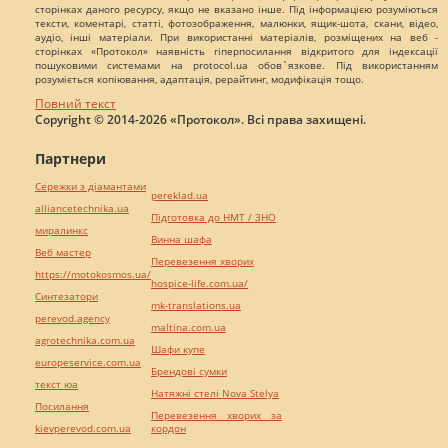
сторінках даного ресурсу, якщо не вказано інше. Під інформацією розуміються
тексти, коментарі, статті, фотозображення, малюнки, ящик-шота, скани, відео,
аудіо, інші матеріали. При використанні матеріалів, розміщених на веб -
сторінках «Протокол» наявність гіперпосилання відкритого для індексації
пошуковими системами на protocol.ua обов`язкове. Під використанням
розуміється копіювання, адаптація, рерайтинг, модифікація тощо.
Повний текст
Copyright © 2014-2026 «Протокол». Всі права захищені.
Партнери
Сережки з діамантами
pereklad.ua
alliancetechnika.ua
Підготовка до НМТ / ЗНО
миралинкс
Винна шафа
Веб мастер
Перевезення хворих
https://motokosmos.ua/
hospice-life.com.ua/
Синтезатори
mk-translations.ua
perevod.agency
maltina.com.ua
agrotechnika.com.ua
Шафи купе
europeservice.com.ua
Брендові сумки
текст юа
Натяжні стелі Nova Stelya
Посилання
Перевезення хворих за
kievperevod.com.ua
кордон