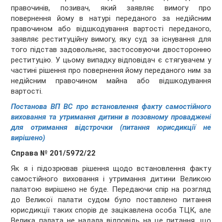
правочинів, позивач, який заявляє вимогу про
повернення йому в натурі переданого за недійсним
правочином або відшкодування вартості переданого,
заявляє реституційну вимогу, яку суд за існування для
того підстав задовольняє, застосовуючи двосторонню
реституцію. У цьому випадку відповідач є стягувачем у
частині рішення про повернення йому переданого ним за
недійсним правочином майна або відшкодування
вартості.
Постанова ВП ВС про встановлення факту самостійного
виховання та утримання дитини в позовному проваджені
для отримання відстрочки (питання юрисдикції не
вирішено)
Справа № 201/5972/22
Як я і підозрював рішення щодо встановлення факту
самостійного виховання і утримання дитини Великою
палатою вирішено не буде. Передаючи спір на розгляд
до Великої палати судом було поставлено питання
юрисдикції таких спорів де зацікавлена особа ТЦК, але
Велика палата не надала відповідь на це питання, що