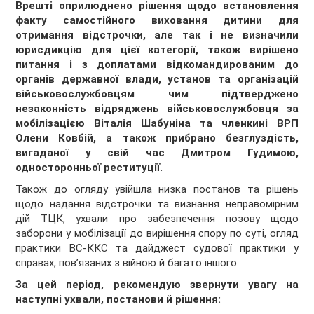
Врешті оприлюднено рішення щодо встановлення
факту самостійного виховання дитини для
отримання відстрочки, але так і не визначили
юрисдикцію для цієї категорії, також вирішено
питання і з доплатами відкомандированим до
органів державної влади, установ та організацій
військовослужбовцям чим підтверджено
незаконність відряджень військовослужбовця за
мобілізацією Віталія Шабуніна та членкині ВРП
Олени Ковбій, а також прибрано безглуздість,
вигаданої у свій час Дмитром Гудимою,
односторонньої реституції.
Також до огляду увійшла низка постанов та рішень
щодо надання відстрочки та визнання неправомірним
дій ТЦК, ухвали про забезпечення позову щодо
заборони у мобілізації до вирішення спору по суті, огляд
практики ВС-ККС та дайджест судової практики у
справах, пов’язаних з війною й багато іншого.
За цей період, рекомендую звернути увагу на
наступні ухвали, постанови й рішення: