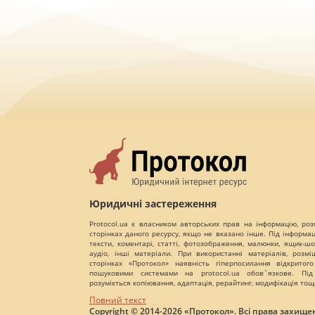
Юридичні застереження
Protocol.ua є власником авторських прав на інформацію, роз
сторінках даного ресурсу, якщо не вказано інше. Під інформа
тексти, коментарі, статті, фотозображення, малюнки, ящик-шот
аудіо, інші матеріали. При використанні матеріалів, розм
сторінках «Протокол» наявність гіперпосилання відкритого
пошуковими системами на protocol.ua обов`язкове. Під
розуміється копіювання, адаптація, рерайтинг, модифікація тощ
Повний текст
Copyright © 2014-2026 «Протокол». Всі права захищен