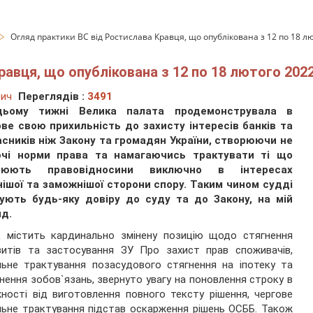
Огляд практики ВС від Ростислава Кравця, що опублікована з 12 по 18 л
авця, що опублікована з 12 по 18 лютого 202
вич
Переглядів :
3491
ьому тижні Велика палата продемонструвала в
ове свою прихильність до захисту інтересів банків та
асників ніж Закону та громадян України, створюючи не
ючі норми права та намагаючись трактувати ті що
люють правовідносини виключно в інтересах
нішої та заможнішої сторони спору. Таким чином судді
ують будь-яку довіру до суду та до Закону, на мій
яд.
д містить кардинально змінену позицію щодо стягнення
зитів та застосування ЗУ Про захист прав споживачів,
льне трактування позасудового стягнення на іпотеку та
нення зобов`язань, звернуто увагу на поновлення строку в
ності від виготовлення повного тексту рішення, чергове
льне трактування підстав оскарження рішень ОСББ. Також