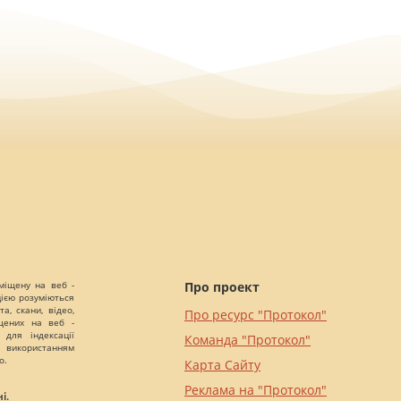
міщену на веб -
Про проект
цією розуміються
а, скани, відео,
Про ресурс "Протокол"
іщених на веб -
 для індексації
Команда "Протокол"
 використанням
о.
Карта Сайту
Реклама на "Протокол"
і.