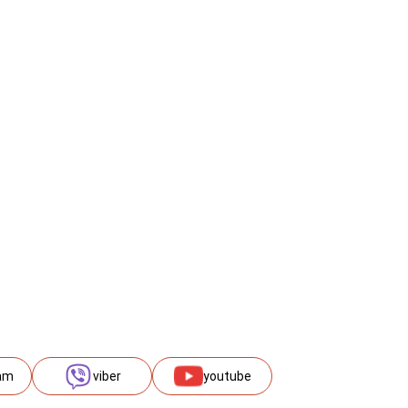
am
viber
youtube