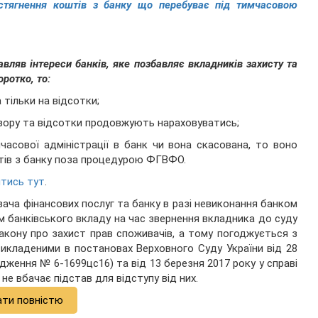
 стягнення коштів з банку що перебуває під тимчасовою
вляв інтереси банків, яке позбавляє вкладників захисту та
ротко, то:
 тільки на відсотки;
овору та відсотки продовжують нараховуватись;
асової адміністрації в банк чи вона скасована, то воно
штів з банку поза процедурою ФГВФО.
тись тут
.
ача фінансових послуг та банку в разі невиконання банком
м банківського вкладу на час звернення вкладника до суду
акону про захист прав споживачів, а тому погоджується з
викладеними в постановах Верховного Суду України від 28
дження № 6-1699цс16) та від 13 березня 2017 року у справі
е вбачає підстав для відступу від них.
ати повністю