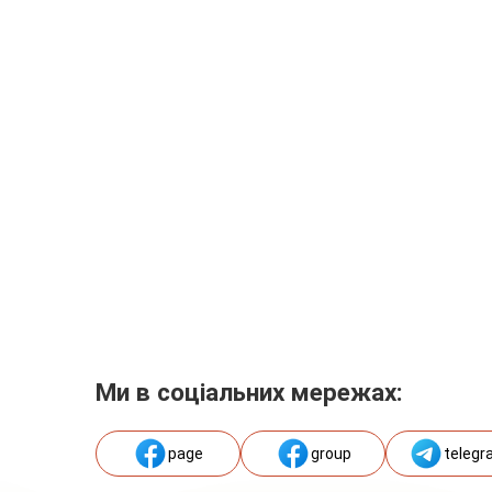
Ми в соціальних мережах:
page
group
telegr