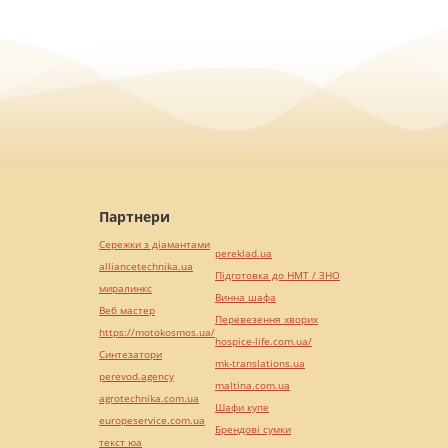
Партнери
Сережки з діамантами
pereklad.ua
alliancetechnika.ua
Підготовка до НМТ / ЗНО
миралинкс
Винна шафа
Веб мастер
Перевезення хворих
https://motokosmos.ua/
hospice-life.com.ua/
Синтезатори
mk-translations.ua
perevod.agency
maltina.com.ua
agrotechnika.com.ua
Шафи купе
europeservice.com.ua
Брендові сумки
текст юа