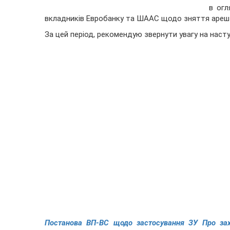
в огл
вкладників Евробанку та ШААС щодо зняття арешту
За цей період, рекомендую звернути увагу на насту
Постанова ВП-ВС щодо застосування ЗУ Про захи