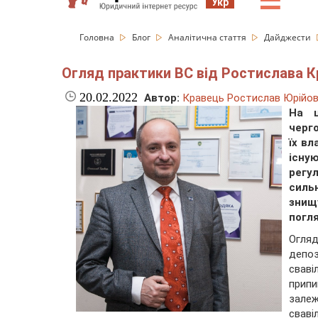
☰
Укр
Головна
Блог
Аналітична стаття
Дайджести
Огляд практики ВС від Ростислава Кр
20.02.2022
Автор:
Кравець Ростислав Юрійо
На ц
черг
їх вл
існу
регу
силь
знищ
погл
Огля
депо
сваві
припи
залеж
сваві