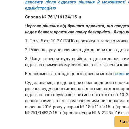
депозиту після судового рішення й можливості
адміністрацією
Справа № 761/16124/15-ц
Чергове рішення від бувшого адвоката, що предста
надає банкам практично повну безкарність. Якщо ко
1. По ч. 5 ст. 10 ЗУ ПЗПС нараховувати пеню можна
2. Рішення суду не припиняє дію депозитного дог
3. Якщо рішення суду прийнято до введення тимч
підлягає примусовому виконанню зі стягнення ко
Відеокоментар, щодо цього рішення можно
подиви
Суд зазначив, що до спірних правовідносин спожив
рішення суду про стягнення відсотків за договоро
підлягає застосуванню частина п`ята статті 10 З
аналогічними за змістом правовими висновками, 
вересня 2016 року у справі № 180/1179/15-ц (прова
№ 761/14537/15-ц (провадження № 6-2128цс16), та н
Чит