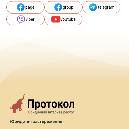
page
group
telegram
viber
youtube
Юридичні застереження