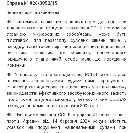
Справа № 826/3852/15
Велика палата зазначила:
44. Системний аналіз цих правових норм дає підстави
для висновку про те, що встановлення ЄСПЛ порушення
Україною міжнародних зобов'язань може бути
підставою для перегляду судових рішень лише у
випадку, якщо такий перегляд забезпечить відновлення
настільки, наскільки це можливо, попереднього
юридичного стану, який особа мала до порушення
Конвенції.
45. У випадку, що розглядається, ЄСПЛ констатував
порушення національними судами вимог «розумності
строку» розгляду справ та відсутність у національному
законодавстві ефективного засобу юридичного захисту
щодо скарг із цього приводу, у зв'язку із чим ОСОБА2
присуджено компенсацію у розмірі 800 євро.
46. При цьому рішення ЄСПЛ у справі «Пєвнєв та інші
проти України» від 14 березня 2024 рокуне містить
указівок на порушення національними судами при