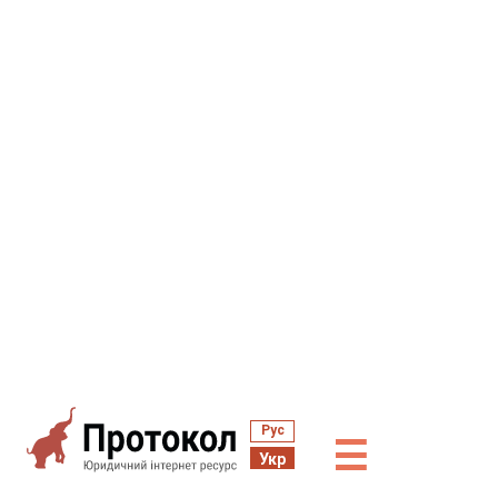
Рус
☰
Укр