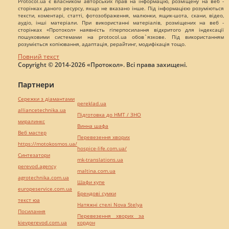
Protocol.ua є власником авторських прав на інформацію, розміщену на веб -
сторінках даного ресурсу, якщо не вказано інше. Під інформацією розуміються
тексти, коментарі, статті, фотозображення, малюнки, ящик-шота, скани, відео,
аудіо, інші матеріали. При використанні матеріалів, розміщених на веб -
сторінках «Протокол» наявність гіперпосилання відкритого для індексації
пошуковими системами на protocol.ua обов`язкове. Під використанням
розуміється копіювання, адаптація, рерайтинг, модифікація тощо.
Повний текст
Copyright © 2014-2026 «Протокол». Всі права захищені.
Партнери
Сережки з діамантами
pereklad.ua
alliancetechnika.ua
Підготовка до НМТ / ЗНО
миралинкс
Винна шафа
Веб мастер
Перевезення хворих
https://motokosmos.ua/
hospice-life.com.ua/
Синтезатори
mk-translations.ua
perevod.agency
maltina.com.ua
agrotechnika.com.ua
Шафи купе
europeservice.com.ua
Брендові сумки
текст юа
Натяжні стелі Nova Stelya
Посилання
Перевезення хворих за
kievperevod.com.ua
кордон