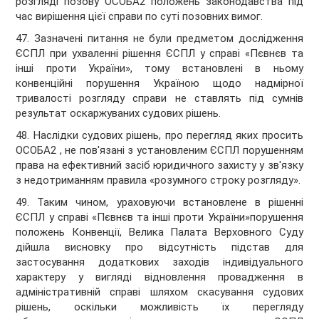
розгляді позову ОСОБА2 положень законодавства під
час вирішення цієї справи по суті позовних вимог.
47. Зазначені питання не були предметом дослідження
ЄСПЛ при ухваленні рішення ЄСПЛ у справі «Пєвнєв та
інші проти України», тому встановлені в ньому
конвенційні порушення Україною щодо надмірної
тривалості розгляду справи не ставлять під сумнів
результат оскаржуваних судових рішень.
48. Наслідки судових рішень, про перегляд яких просить
ОСОБА2 , не пов'язані з установленим ЄСПЛ порушенням
права на ефективний засіб юридичного захисту у зв'язку
з недотриманням правила «розумного строку розгляду».
49. Таким чином, ураховуючи встановлене в рішенні
ЄСПЛ у справі «Пєвнєв та інші проти України»порушення
положень Конвенції, Велика Палата Верховного Суду
дійшла висновку про відсутність підстав для
застосування додаткових заходів індивідуального
характеру у вигляді відновлення провадження в
адміністративній справі шляхом скасування судових
рішень, оскільки можливість їх перегляду