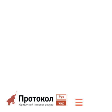
Рус
☰
Укр