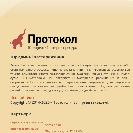
Юридичні застереження
Protocol.ua є власником авторських прав на інформацію, розміщену на веб -
сторінках даного ресурсу, якщо не вказано інше. Під інформацією розуміються
тексти, коментарі, статті, фотозображення, малюнки, ящик-шота, скани, відео,
аудіо, інші матеріали. При використанні матеріалів, розміщених на веб -
сторінках «Протокол» наявність гіперпосилання відкритого для індексації
пошуковими системами на protocol.ua обов`язкове. Під використанням
розуміється копіювання, адаптація, рерайтинг, модифікація тощо.
Повний текст
Copyright © 2014-2026 «Протокол». Всі права захищені.
Партнери
Сережки з діамантами
pereklad.ua
alliancetechnika.ua
Підготовка до НМТ / ЗНО