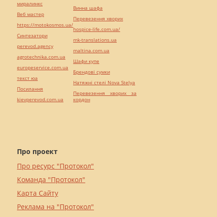
миралинкс
Винна шафа
Веб мастер
Перевезення хворих
https://motokosmos.ua/
hospice-life.com.ua/
Синтезатори
mk-translations.ua
perevod.agency
maltina.com.ua
agrotechnika.com.ua
Шафи купе
europeservice.com.ua
Брендові сумки
текст юа
Натяжні стелі Nova Stelya
Посилання
Перевезення хворих за
kievperevod.com.ua
кордон
Про проект
Про ресурс "Протокол"
Команда "Протокол"
Карта Сайту
Реклама на "Протокол"