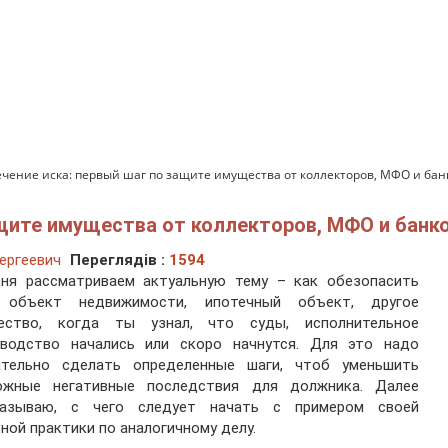
чение иска: первый шаг по защите имущества от коллекторов, МФО и бан
ащите имущества от коллекторов, МФО и банк
ергеевич
Переглядів :
1594
дня рассматриваем актуальную тему – как обезопасить
 объект недвижимости, ипотечный объект, другое
ество, когда ты узнал, что суды, исполнительное
зводство начались или скоро начнутся. Для это надо
ательно сделать определенные шаги, чтоб уменьшить
ожные негативные последствия для должника. Далее
казываю, с чего следует начать с примером своей
ной практики по аналогичному делу.