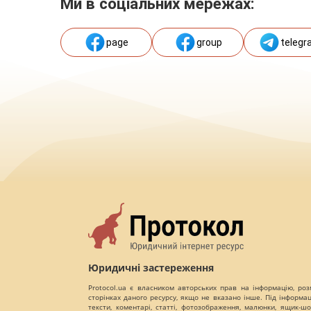
Ми в соціальних мережах:
page
group
telegr
Юридичні застереження
Protocol.ua є власником авторських прав на інформацію, роз
сторінках даного ресурсу, якщо не вказано інше. Під інформа
тексти, коментарі, статті, фотозображення, малюнки, ящик-шот