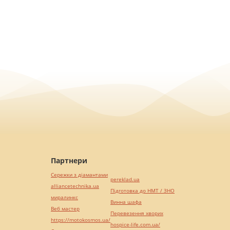
Партнери
Сережки з діамантами
pereklad.ua
alliancetechnika.ua
Підготовка до НМТ / ЗНО
миралинкс
Винна шафа
Веб мастер
Перевезення хворих
https://motokosmos.ua/
hospice-life.com.ua/