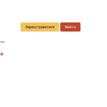
Зареєструватися
Ввійти
ков
ов