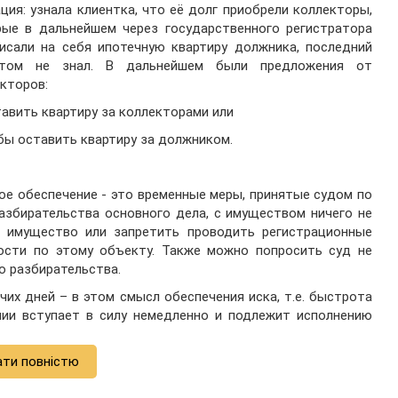
ция: узнала клиентка, что её долг приобрели коллекторы,
рые в дальнейшем через государственного регистратора
исали на себя ипотечную квартиру должника, последний
том не знал. В дальнейшем были предложения от
кторов:
тавить квартиру за коллекторами или
обы оставить квартиру за должником.
кое обеспечение - это временные меры, принятые судом по
азбирательства основного дела, с имуществом ничего не
на имущество или запретить проводить регистрационные
ости по этому объекту. Также можно попросить суд не
о разбирательства.
чих дней – в этом смысл обеспечения иска, т.е. быстрота
нии вступает в силу немедленно и подлежит исполнению
ати повністю