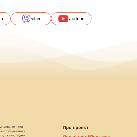
am
viber
youtube
міщену на веб -
Про проект
цією розуміються
а, скани, відео,
Про ресурс "Протокол"