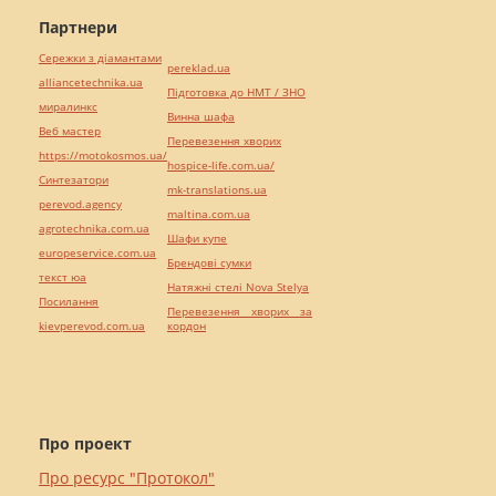
Партнери
Сережки з діамантами
pereklad.ua
alliancetechnika.ua
Підготовка до НМТ / ЗНО
миралинкс
Винна шафа
Веб мастер
Перевезення хворих
https://motokosmos.ua/
hospice-life.com.ua/
Синтезатори
mk-translations.ua
perevod.agency
maltina.com.ua
agrotechnika.com.ua
Шафи купе
europeservice.com.ua
Брендові сумки
текст юа
Натяжні стелі Nova Stelya
Посилання
Перевезення хворих за
kievperevod.com.ua
кордон
Про проект
Про ресурс "Протокол"