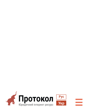
Рус
☰
Укр