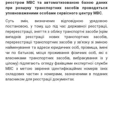
реєстром МВС та автоматизованою базою даних
при розшуку транспортних засобів проводяться
уповноваженими особами сервісного центру МВС.
Суть змін, визначених відповідною урядовою
постановою, у тому, що під час державної реєстрації,
перереєстрації, зняття з обліку транспортні засоби (крім
випадків реєстрації нових транспортних засобів,
перереєстрації транспортних засобів у зв’язку зі зміною
найменування та адреси юридичних осіб, прізвища, імені
чи по батькові, місця проживання фізичних осіб, які є
власниками транспортних засобів, вибракування їх у
цілому) підлягають огляду фахівцями експертної служби
МВС з метою звірення iдентифiкацiйних номерів їхніх
складових частин з номерами, зазначеними в поданих
власником для реєстрації документах.