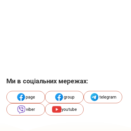
Ми в соціальних мережах:
page
group
telegram
viber
youtube