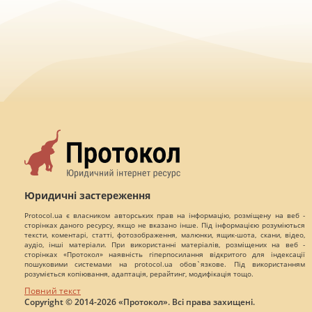
Юридичні застереження
Protocol.ua є власником авторських прав на інформацію, розміщену на веб -
сторінках даного ресурсу, якщо не вказано інше. Під інформацією розуміються
тексти, коментарі, статті, фотозображення, малюнки, ящик-шота, скани, відео,
аудіо, інші матеріали. При використанні матеріалів, розміщених на веб -
сторінках «Протокол» наявність гіперпосилання відкритого для індексації
пошуковими системами на protocol.ua обов`язкове. Під використанням
розуміється копіювання, адаптація, рерайтинг, модифікація тощо.
Повний текст
Copyright © 2014-2026 «Протокол». Всі права захищені.