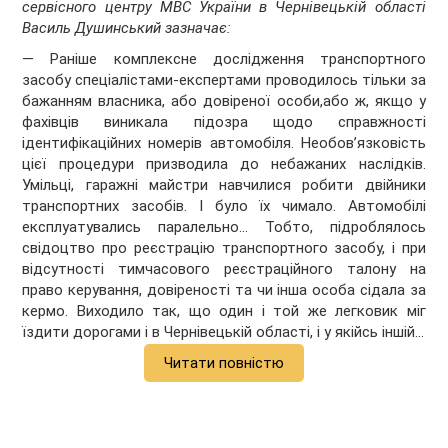
сервісного центру МВС України в Чернівецькій області
Василь Душинський зазначає:
— Раніше комплексне дослідження транспортного
засобу спеціалістами-експертами проводилось тільки за
бажанням власника, або довіреної особи,або ж, якщо у
фахівців виникала підозра щодо справжності
ідентифікаційних номерів автомобіля. Необов’язковість
цієї процедури призводила до небажаних наслідків.
Умільці, гаражні майстри навчилися робити двійники
транспортних засобів. І було їх чимало. Автомобілі
експлуатувались паралельно... Тобто, підроблялось
свідоцтво про реєстрацію транспортного засобу, і при
відсутності тимчасового реєстраційного талону на
право керування, довіреності та чи інша особа сідала за
кермо. Виходило так, що один і той же легковик міг
їздити дорогами і в Чернівецькій області, і у якійсь іншій...
Читати повністю