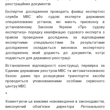
реєстраційних документів.
Експертне дослідження проводять фахівці експертної
служби МВС або судові експерти державних
спеціалізованих установ, які мають присвоєну в
установленому Законом України «Про судову
експертизу» порядку кваліфікацію судового експерта з
правом проведення досліджень за відповідними
експертними спеціальностями. За результатами
дослідження складається висновок експертного
дослідження, який додають до документів, котрі
подаються для державної реєстрації.
Встановлення вiдповiдностi конструкції, перевірка за
Єдиним державним реєстром МВС та автоматизованою
базою даних про розшукувані транспортні засоби
проводяться уповноваженими особами сервісного
центру МВС.
*
Коментуючи це важливе нововведення в законодавстві,
виконуючий обов’язки
директора Регіонального