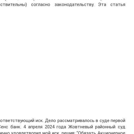
йствительны) согласно законодательству. Эта статья
оответствующий иск. Дело рассматривалось в суде первой
Сенс банк. 4 апреля 2024 года Жовтневый районный суд
ично удовлетворил мой иск, решив: "Обязать Акционерное