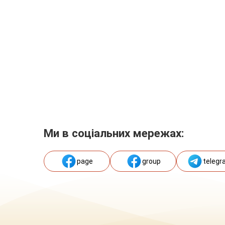
Ми в соціальних мережах:
page
group
telegr