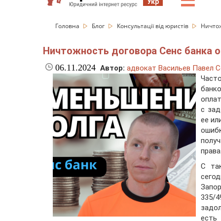
☰
Укр
Головна
Блог
Консультації від юристів
Ничтож
Ничтожность договора Сенс банка о
06.11.2024
Автор:
адвокат Васильев Павел С
Часто
банк
оплат
с за
ее ил
ошиб
получ
права
С та
сегод
Запор
335/4
задо
есть