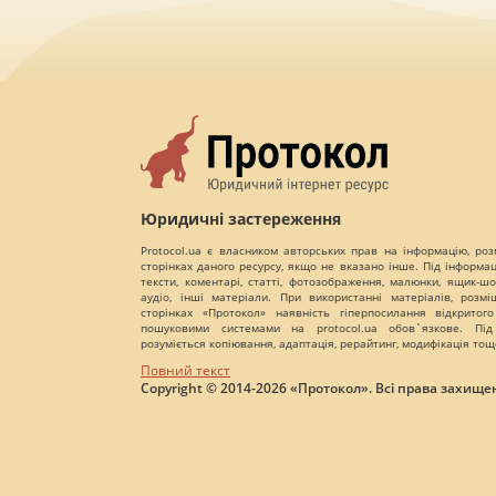
Юридичні застереження
Protocol.ua є власником авторських прав на інформацію, роз
сторінках даного ресурсу, якщо не вказано інше. Під інформа
тексти, коментарі, статті, фотозображення, малюнки, ящик-шот
аудіо, інші матеріали. При використанні матеріалів, розм
сторінках «Протокол» наявність гіперпосилання відкритого
пошуковими системами на protocol.ua обов`язкове. Під
розуміється копіювання, адаптація, рерайтинг, модифікація тощ
Повний текст
Copyright © 2014-2026 «Протокол». Всі права захищен