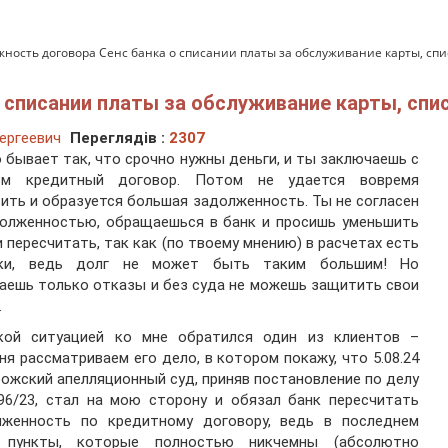
ность договора Сенс банка о списании платы за обслуживание карты, спи
 списании платы за обслуживание карты, спис
ергеевич
Переглядів :
2307
 бывает так, что срочно нужны деньги, и ты заключаешь с
ом кредитный договор. Потом не удается вовремя
ить и образуется большая задолженность. Ты не согласен
долженностью, обращаешься в банк и просишь уменьшить
и пересчитать, так как (по твоему мнению) в расчетах есть
ки, ведь долг не может быть таким большим! Но
аешь только отказы и без суда не можешь защитить свои
.
кой ситуацией ко мне обратился один из клиентов –
ня рассматриваем его дело, в котором покажу, что 5.08.24
ожский апелляционный суд, приняв постановление по делу
96/23, стал на мою сторону и обязал банк пересчитать
лженность по кредитному договору, ведь в последнем
 пункты, которые полностью никчемны (абсолютно