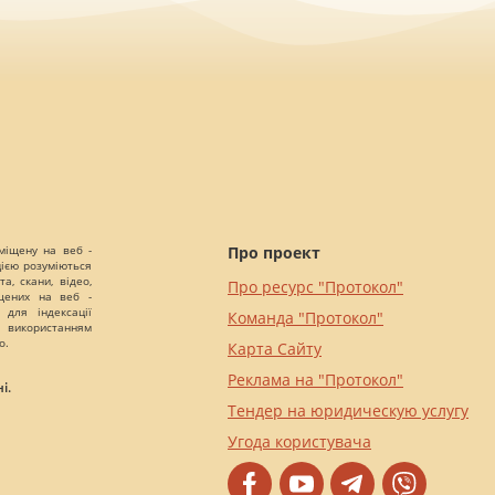
міщену на веб -
Про проект
цією розуміються
а, скани, відео,
Про ресурс "Протокол"
іщених на веб -
 для індексації
Команда "Протокол"
 використанням
о.
Карта Сайту
Реклама на "Протокол"
і.
Тендер на юридическую услугу
Угода користувача