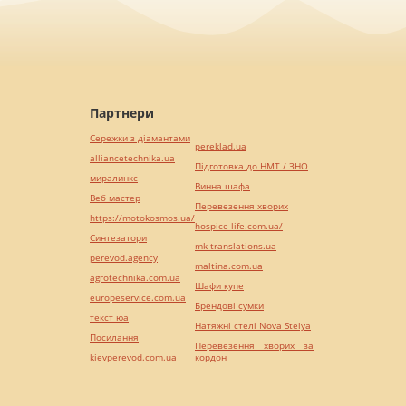
Партнери
Сережки з діамантами
pereklad.ua
alliancetechnika.ua
Підготовка до НМТ / ЗНО
миралинкс
Винна шафа
Веб мастер
Перевезення хворих
https://motokosmos.ua/
hospice-life.com.ua/
Синтезатори
mk-translations.ua
perevod.agency
maltina.com.ua
agrotechnika.com.ua
Шафи купе
europeservice.com.ua
Брендові сумки
текст юа
Натяжні стелі Nova Stelya
Посилання
Перевезення хворих за
kievperevod.com.ua
кордон