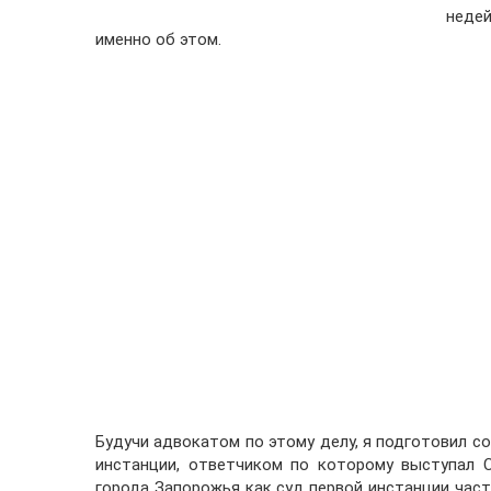
неде
именно об этом.
Будучи адвокатом по этому делу, я подготовил с
инстанции, ответчиком по которому выступал 
города Запорожья как суд первой инстанции част