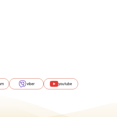
am
viber
youtube