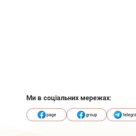
Ми в соціальних мережах:
page
group
telegr