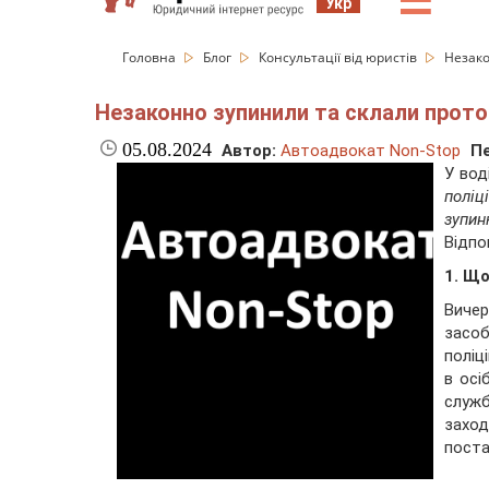
☰
Укр
Головна
Блог
Консультації від юристів
Незако
Незаконно зупинили та склали прото
05.08.2024
Автор:
Автоадвокат Non-Stop
Пе
У вод
поліц
зупин
Відпо
1. Що
Вичер
засоб
поліц
в осі
служб
захо
поста