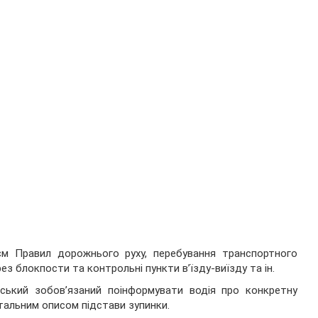
ієм Правил дорожнього руху, перебування транспортного
ез блокпости та контрольні пункти в’їзду-виїзду та ін.
йський зобов’язаний поінформувати водія про конкретну
тальним описом підстави зупинки.