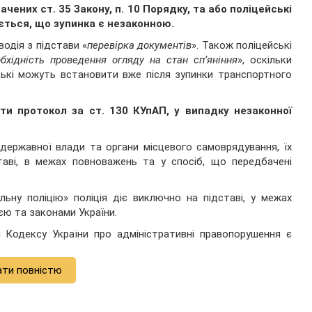
ачених ст. 35 Закону, п. 10 Порядку, та або поліцейські
ється, що зупинка є незаконною.
водія з підстави «
перевірка документів
». Також поліцейські
бхідність проведення огляду на стан сп’яніння
», оскільки
ські можуть встановити вже після зупинки транспортного
ти протокол за ст. 130 КУпАП, у випадку незаконної
 державної влади та органи місцевого самоврядування, їх
таві, в межах повноважень та у спосіб, що передбачені
льну поліцію» поліція діє виключно на підставі, у межах
єю та законами України.
 Кодексу України про адміністративні правопорушення є
ати повністю