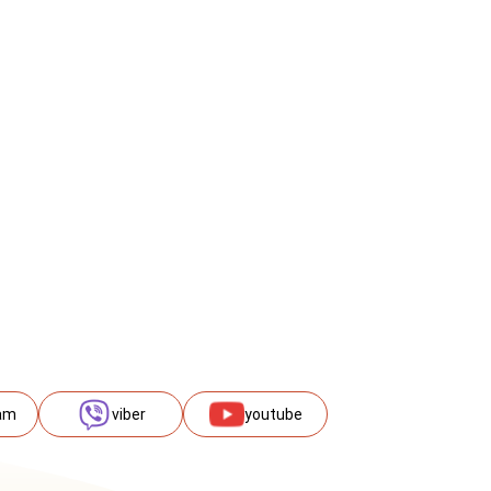
am
viber
youtube