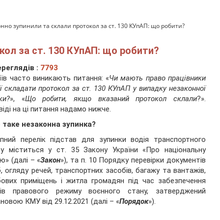
нно зупинили та склали протокол за ст. 130 КУпАП: що робити?
кол за ст. 130 КУпАП: що робити?
реглядів :
7793
іїв часто виникають питання: «
Чи мають право працівники
ії складати протокол за ст. 130 КУпАП у випадку незаконної
ки?
», «
Що робити, якщо вказаний протокол склали
?».
віді на ці питання надамо нижче.
 таке незаконна зупинка?
пний перелік підстав для зупинки водія транспортного
у міститься у ст. 35 Закону України «Про національну
ію» (далі – «
Закон
»), та п. 10 Порядку перевірки документів
б, огляду речей, транспортних засобів, багажу та вантажів,
ових приміщень і житла громадян під час забезпечення
дів правового режиму воєнного стану, затверджений
новою КМУ від 29.12.2021 (далі – «
Порядок
»).