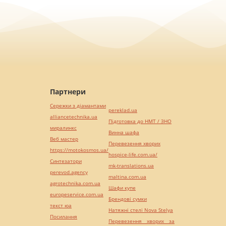
Партнери
Сережки з діамантами
pereklad.ua
alliancetechnika.ua
Підготовка до НМТ / ЗНО
миралинкс
Винна шафа
Веб мастер
Перевезення хворих
https://motokosmos.ua/
hospice-life.com.ua/
Синтезатори
mk-translations.ua
perevod.agency
maltina.com.ua
agrotechnika.com.ua
Шафи купе
europeservice.com.ua
Брендові сумки
текст юа
Натяжні стелі Nova Stelya
Посилання
Перевезення хворих за