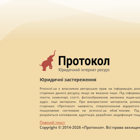
Юридичні застереження
Protocol.ua є власником авторських прав на інформацію, роз
сторінках даного ресурсу, якщо не вказано інше. Під інформа
тексти, коментарі, статті, фотозображення, малюнки, ящик-шот
аудіо, інші матеріали. При використанні матеріалів, розм
сторінках «Протокол» наявність гіперпосилання відкритого
пошуковими системами на protocol.ua обов`язкове. Під
розуміється копіювання, адаптація, рерайтинг, модифікація тощ
Повний текст
Copyright © 2014-2026 «Протокол». Всі права захищен