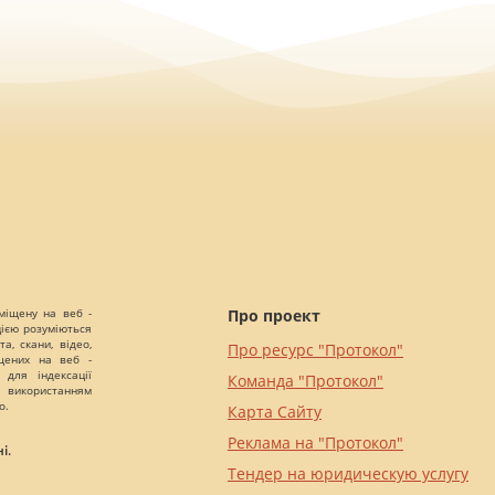
міщену на веб -
Про проект
цією розуміються
а, скани, відео,
Про ресурс "Протокол"
іщених на веб -
 для індексації
Команда "Протокол"
 використанням
о.
Карта Сайту
Реклама на "Протокол"
і.
Тендер на юридическую услугу