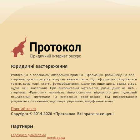
Юридичні застереження
Protocol.ua є власником авторських прав на інформацію, розміщену на веб -
сторінках даного ресурсу, якщо не вказано інше. Під інформацією розуміються
тексти, коментарі, статті, фотозображення, малюнки, ящик-шота, скани, відео,
аудіо, інші матеріали. При використанні матеріалів, розміщених на веб -
сторінках «Протокол» наявність гіперпосилання відкритого для індексації
пошуковими системами на protocol.ua обов`язкове. Під використанням
розуміється копіювання, адаптація, рерайтинг, модифікація тощо.
Повний текст
Copyright © 2014-2026 «Протокол». Всі права захищені.
Партнери
Сережки з діамантами
pereklad.ua