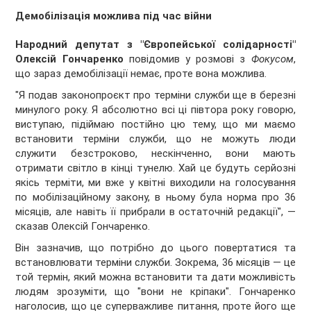
Демобілізація можлива під час війни
Народний депутат з "Європейської солідарності"
Олексій Гончаренко
повідомив у розмові з
Фокусом
,
що зараз демобілізації немає, проте вона можлива.
"Я подав законопроєкт про терміни служби ще в березні
минулого року. Я абсолютно всі ці півтора року говорю,
виступаю, підіймаю постійно цю тему, що ми маємо
встановити терміни служби, що не можуть люди
служити безстроково, нескінченно, вони мають
отримати світло в кінці тунелю. Хай це будуть серйозні
якісь терміти, ми вже у квітні виходили на голосування
по мобілізаційному закону, в ньому була норма про 36
місяців, але навіть її прибрали в остаточній редакції", —
сказав Олексій Гончаренко.
Він зазначив, що потрібно до цього повертатися та
встановлювати терміни служби. Зокрема, 36 місяців — це
той термін, який можна встановити та дати можливість
людям зрозуміти, що "вони не кріпаки". Гончаренко
наголосив, що це суперважливе питання, проте його ще