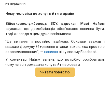
не вирішили.
Чому чоловіки не хочуть йти в армію
Військовослужбовець ЗСУ, адвокат Масі Найєм
зауважив, що демобілізація обовʼязково повинна бути,
тоді як влада з цим дуже запізнилася.
"Це питання я постійно підіймаю. Оскільки вважав і
вважаю формулу 36+рішення ставки такою, яка просто є
окозамилюванням", —
написав
він у своєму Facebook.
У коментарі Найєм заявив, що потрібно розібратися,
чому не всі громадяни хочуть йти воювати.
Читати повністю