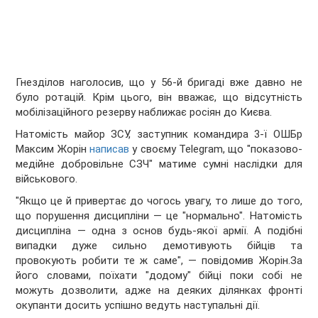
Гнезділов наголосив, що у 56-й бригаді вже давно не
було ротацій. Крім цього, він вважає, що відсутність
мобілізаційного резерву наближає росіян до Києва.
Натомість майор ЗСУ, заступник командира 3-ї ОШБр
Максим Жорін
написав
у своєму Telegram, що "показово-
медійне добровільне СЗЧ" матиме сумні наслідки для
військового.
"Якщо це й привертає до чогось увагу, то лише до того,
що порушення дисципліни — це "нормально". Натомість
дисципліна — одна з основ будь-якої армії. А подібні
випадки дуже сильно демотивують бійців та
провокують робити те ж саме", — повідомив Жорін.За
його словами, поїхати "додому" бійці поки собі не
можуть дозволити, адже на деяких ділянках фронті
окупанти досить успішно ведуть наступальні дії.