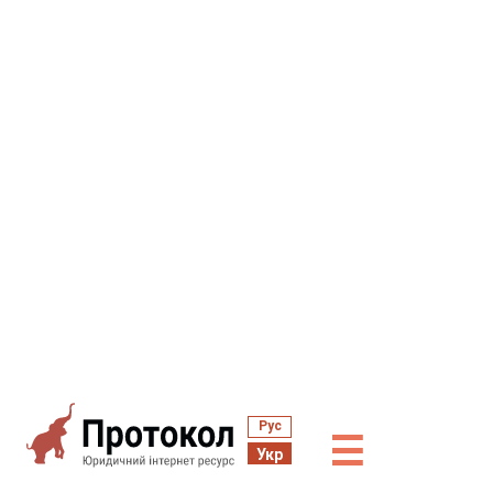
Рус
☰
Укр