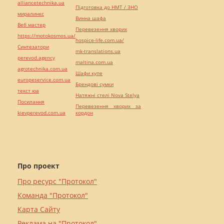
alliancetechnika.ua
Підготовка до НМТ / ЗНО
миралинкс
Винна шафа
Веб мастер
Перевезення хворих
https://motokosmos.ua/
hospice-life.com.ua/
Синтезатори
mk-translations.ua
perevod.agency
maltina.com.ua
agrotechnika.com.ua
Шафи купе
europeservice.com.ua
Брендові сумки
текст юа
Натяжні стелі Nova Stelya
Посилання
Перевезення хворих за
kievperevod.com.ua
кордон
Про проект
Про ресурс "Протокол"
Команда "Протокол"
Карта Сайту
Реклама на "Протокол"