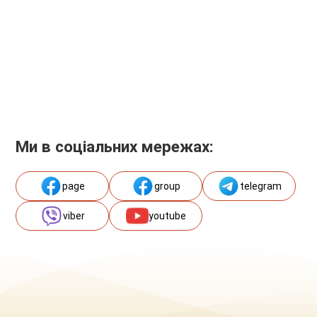
Ми в соціальних мережах:
page
group
telegram
viber
youtube