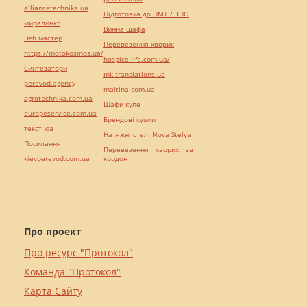
alliancetechnika.ua
Підготовка до НМТ / ЗНО
миралинкс
Винна шафа
Веб мастер
Перевезення хворих
https://motokosmos.ua/
hospice-life.com.ua/
Синтезатори
mk-translations.ua
perevod.agency
maltina.com.ua
agrotechnika.com.ua
Шафи купе
europeservice.com.ua
Брендові сумки
текст юа
Натяжні стелі Nova Stelya
Посилання
Перевезення хворих за
kievperevod.com.ua
кордон
Про проект
Про ресурс "Протокол"
Команда "Протокол"
Карта Сайту