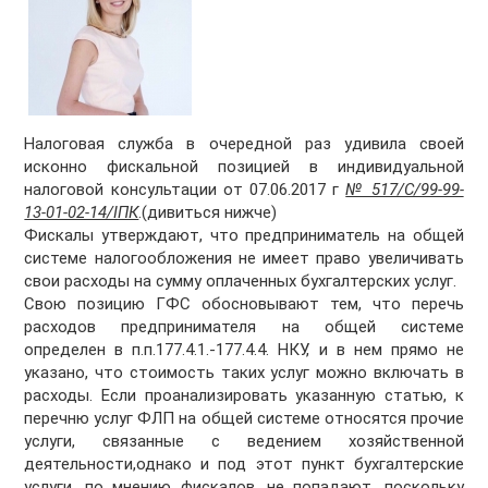
Налоговая служба в очередной раз удивила своей
исконно фискальной позицией в индивидуальной
налоговой консультации от 07.06.2017 г
№ 517/С/99-99-
13-01-02-14/ІПК
.(дивиться нижче)
Фискалы утверждают, что предприниматель на общей
системе налогообложения не имеет право увеличивать
свои расходы на сумму оплаченных бухгалтерских услуг.
Свою позицию ГФС обосновывают тем, что перечь
расходов предпринимателя на общей системе
определен в п.п.177.4.1.-177.4.4. НКУ, и в нем прямо не
указано, что стоимость таких услуг можно включать в
расходы. Если проанализировать указанную статью, к
перечню услуг ФЛП на общей системе относятся прочие
услуги, связанные с ведением хозяйственной
деятельности,однако и под этот пункт бухгалтерские
услуги, по мнению фискалов, не попадают, поскольку