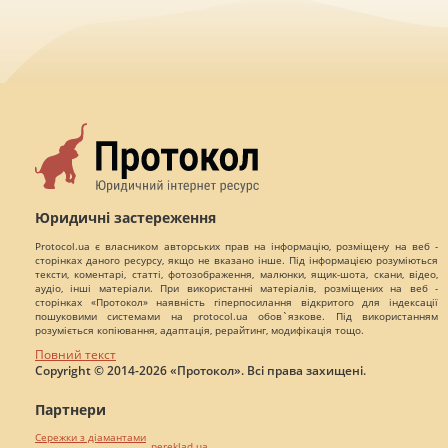
Юридичні застереження
Protocol.ua є власником авторських прав на інформацію, розміщену на веб -
сторінках даного ресурсу, якщо не вказано інше. Під інформацією розуміються
тексти, коментарі, статті, фотозображення, малюнки, ящик-шота, скани, відео,
аудіо, інші матеріали. При використанні матеріалів, розміщених на веб -
сторінках «Протокол» наявність гіперпосилання відкритого для індексації
пошуковими системами на protocol.ua обов`язкове. Під використанням
розуміється копіювання, адаптація, рерайтинг, модифікація тощо.
Повний текст
Copyright © 2014-2026 «Протокол». Всі права захищені.
Партнери
Сережки з діамантами
pereklad.ua