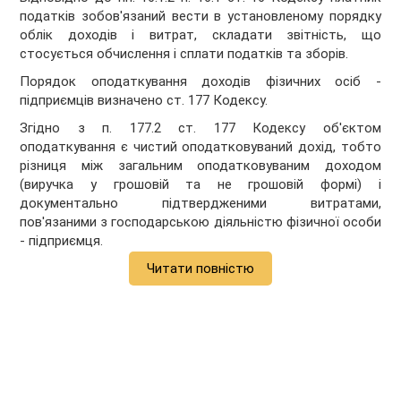
податків зобов'язаний вести в установленому порядку
облік доходів і витрат, складати звітність, що
стосується обчислення і сплати податків та зборів.
Порядок оподаткування доходів фізичних осіб -
підприємців визначено ст. 177 Кодексу.
Згідно з п. 177.2 ст. 177 Кодексу об'єктом
оподаткування є чистий оподатковуваний дохід, тобто
різниця між загальним оподатковуваним доходом
(виручка у грошовій та не грошовій формі) і
документально підтвердженими витратами,
пов'язаними з господарською діяльністю фізичної особи
- підприємця.
Читати повністю