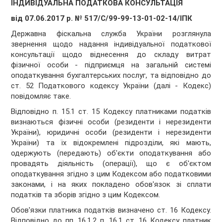
ІНДИВІДУАЛЬНА ПОДАТКОВА КОНСУЛЬТАЦІЯ
від 07.06.2017 р. № 517/С/99-99-13-01-02-14/ІПК
Державна фіскальна служба України розглянула
звернення щодо надання індивідуальної податкової
консультації щодо віднесення до складу витрат
фізичної особи - підприємця на загальній системі
оподаткування бухгалтерських послуг, та відповідно до
ст. 52 Податкового кодексу України (далі - Кодекс)
повідомляє таке.
Відповідно п. 15.1 ст. 15 Кодексу платниками податків
визнаються фізичні особи (резиденти і нерезиденти
України), юридичні особи (резиденти і нерезиденти
України) та їх відокремлені підрозділи, які мають,
одержують (передають) об'єкти оподаткування або
провадять діяльність (операції), що є об'єктом
оподаткування згідно з цим Кодексом або податковими
законами, і на яких покладено обов'язок зі сплати
податків та зборів згідно з цим Кодексом.
Обов'язки платника податків визначено ст. 16 Кодексу.
Відповідно до пп. 16.1.2 п. 16.1 ст. 16 Кодексу платник