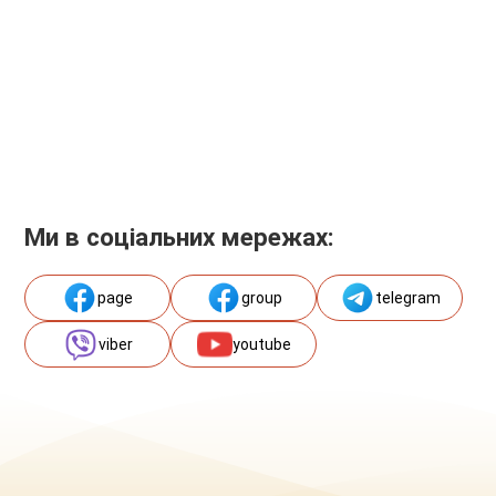
Ми в соціальних мережах:
page
group
telegram
viber
youtube