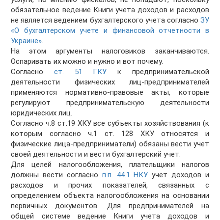
обязательное ведение Книги учета доходов и расходов
не является ведением бухгалтерского учета согласно
ЗУ
«О бухгалтерском учете и финансовой отчетности в
Украине»
.
На этом аргументы налоговиков заканчиваются.
Оспаривать их можно и нужно и вот почему.
Согласно
ст. 51 ГКУ
к предпринимательской
деятельности физических лиц-предпринимателей
применяются нормативно-правовые акты, которые
регулируют предпринимательскую деятельности
юридических лиц.
Согласно ч.8 ст.19 ХКУ все субъекты хозяйствования (к
которым согласно ч.1 ст. 128 ХКУ относятся и
физические лица-предприниматели) обязаны вести учет
своей деятельности и вести бухгалтерский учет.
Для целей налогообложения, плательщики налогов
должны вести согласно
п.п. 44.1 НКУ
учет доходов и
расходов и прочих показателей, связанных с
определением объекта налогообложения на основании
первичных документов. Для предпринимателей на
общей системе ведение Книги учета доходов и