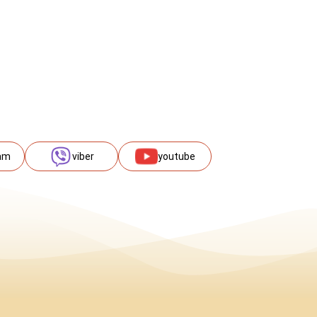
am
viber
youtube