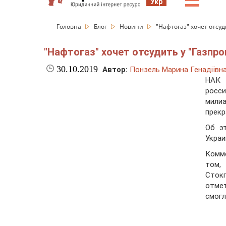
☰
Укр
Головна
Блог
Новини
"Нафтогаз" хочет отсу
"Нафтогаз" хочет отсудить у "Газпр
30.10.2019
Автор:
Понзель Марина Генадіївн
НАК 
росс
мили
прекр
Об э
Украи
Комм
том,
Сток
отмет
смогл