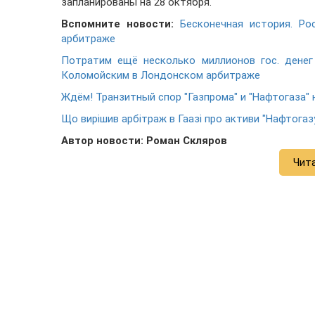
запланированы на 28 октября.
Вспомните новости:
Бесконечная история. Ро
арбитраже
Потратим ещё несколько миллионов гос. денег
Коломойским в Лондонском арбитраже
Ждём! Транзитный спор "Газпрома" и "Нафтогаза" 
Що вирішив арбітраж в Гаазі про активи "Нафтогаз
Автор новости: Роман Скляров
Чит