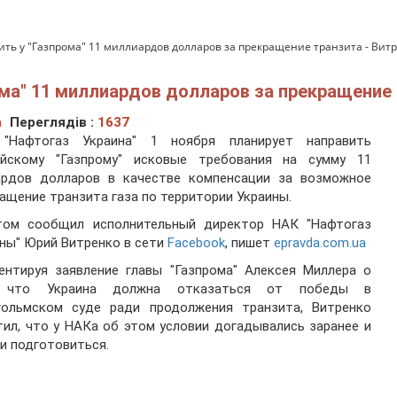
дить у "Газпрома" 11 миллиардов долларов за прекращение транзита - Вит
ома" 11 миллиардов долларов за прекращение 
а
Переглядів :
1637
"Нафтогаз Украина" 1 ноября планирует направить
ийскому "Газпрому" исковые требования на сумму 11
ардов долларов в качестве компенсации за возможное
ащение транзита газа по территории Украины.
том сообщил исполнительный директор НАК "Нафтогаз
ны" Юрий Витренко в сети
Facebook
, пишет
epravda.com.ua
ентируя заявление главы "Газпрома" Алексея Миллера о
 что Украина должна отказаться от победы в
гольмском суде ради продолжения транзита, Витренко
ил, что у НАКа об этом условии догадывались заранее и
и подготовиться.