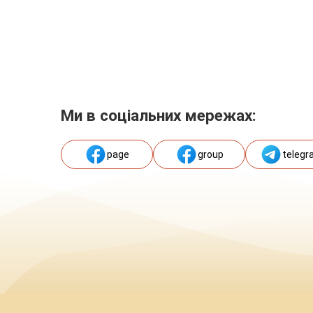
Ми в соціальних мережах:
page
group
telegr