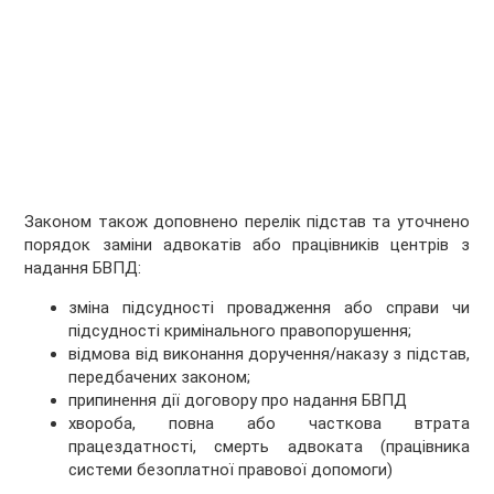
Законом також доповнено перелік підстав та уточнено
порядок заміни адвокатів або працівників центрів з
надання БВПД:
зміна підсудності провадження або справи чи
підсудності кримінального правопорушення;
відмова від виконання доручення/наказу з підстав,
передбачених законом;
припинення дії договору про надання БВПД
хвороба, повна або часткова втрата
працездатності, смерть адвоката (працівника
системи безоплатної правової допомоги)