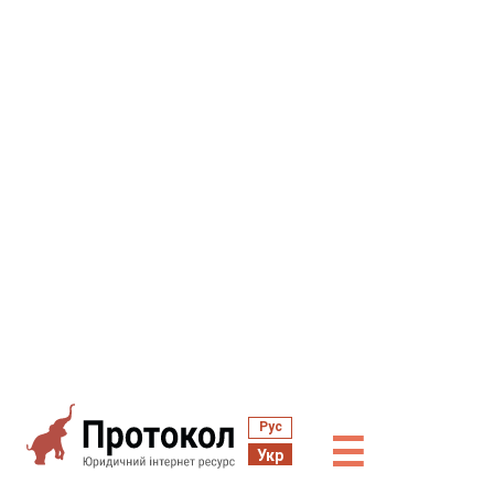
Рус
☰
Укр