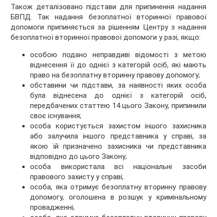
Також деталізовано підстави для припинення надання
БВПД. Так надання безоплатної вторинної правової
допомоги припиняється за рішенням Центру з надання
безоплатної вторинної правової допомоги у разі, якщо:
особою подано неправдиві відомості з метою
віднесення її до однієї з категорій осіб, які мають
право на безоплатну вторинну правову допомогу;
обставини чи підстави, за наявності яких особа
була віднесена до однієї з категорій осіб,
передбачених статтею 14 цього Закону, припинили
своє існування;
особа користується захистом іншого захисника
або залучила іншого представника у справі, за
якою їй призначено захисника чи представника
відповідно до цього Закону;
особа використала всі національні засоби
правового захисту у справі;
особа, яка отримує безоплатну вторинну правову
допомогу, оголошена в розшук у кримінальному
провадженні;