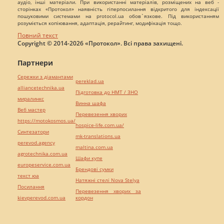
аудіо, інші матеріали. При використанні матеріалів, розміщених на веб -
сторінках «Протокол» наявність гіперпосилання відкритого для індексації
пошуковими системами на protocol.ua обов`язкове. Під використанням
розуміється копіювання, адаптація, рерайтинг, модифікація тощо.
Повний текст
Copyright © 2014-2026 «Протокол». Всі права захищені.
Партнери
Сережки з діамантами
pereklad.ua
alliancetechnika.ua
Підготовка до НМТ / ЗНО
миралинкс
Винна шафа
Веб мастер
Перевезення хворих
https://motokosmos.ua/
hospice-life.com.ua/
Синтезатори
mk-translations.ua
perevod.agency
maltina.com.ua
agrotechnika.com.ua
Шафи купе
europeservice.com.ua
Брендові сумки
текст юа
Натяжні стелі Nova Stelya
Посилання
Перевезення хворих за
kievperevod.com.ua
кордон