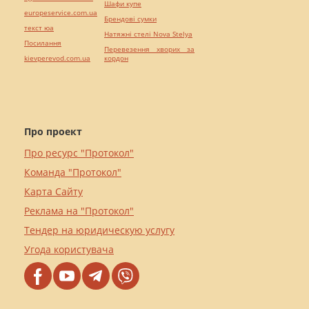
Шафи купе
europeservice.com.ua
Брендові сумки
текст юа
Натяжні стелі Nova Stelya
Посилання
Перевезення хворих за
kievperevod.com.ua
кордон
Про проект
Про ресурс "Протокол"
Команда "Протокол"
Карта Сайту
Реклама на "Протокол"
Тендер на юридическую услугу
Угода користувача