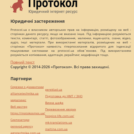
Юридичні застереження
Protocol.ua є власником авторських прав на інформацію, розміщену на веб -
сторінках даного ресурсу, якщо не вказано інше. Під інформацією розуміються
тексти, коментарі, статті, фотозображення, малюнки, ящик-шота, скани, відео,
аудіо, інші матеріали. При використанні матеріалів, розміщених на веб -
сторінках «Протокол» наявність гіперпосилання відкритого для індексації
пошуковими системами на protocol.ua обов`язкове. Під використанням
розуміється копіювання, адаптація, рерайтинг, модифікація тощо.
Повний текст
Copyright © 2014-2026 «Протокол». Всі права захищені.
Партнери
Сережки з діамантами
pereklad.ua
alliancetechnika.ua
Підготовка до НМТ / ЗНО
миралинкс
Винна шафа
Веб мастер
Перевезення хворих
https://motokosmos.ua/
hospice-life.com.ua/
Синтезатори
mk-translations.ua
perevod.agency
maltina.com.ua
agrotechnika.com.ua