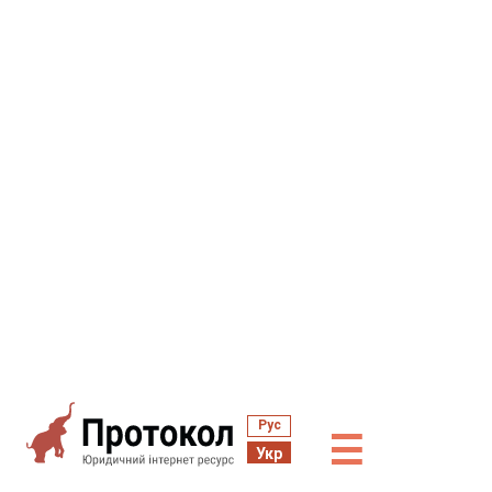
Рус
☰
Укр