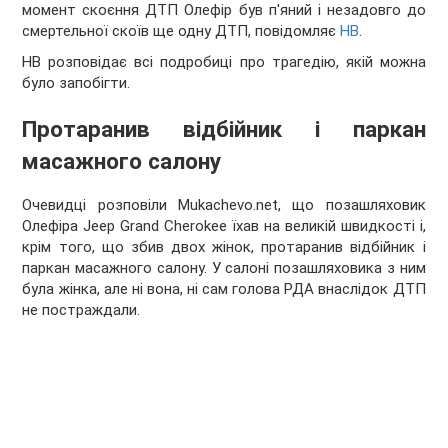
момент скоєння ДТП Олефір був п'яний і незадовго до
смертельної скоїв ще одну ДТП, повідомляє
НВ
.
НВ розповідає всі подробиці про трагедію, якій можна
було запобігти.
Протаранив відбійник і паркан
масажного салону
Очевидці розповіли Mukachevo.net, що позашляховик
Олефіра Jeep Grand Cherokee їхав на великій швидкості і,
крім того, що збив двох жінок, протаранив відбійник і
паркан масажного салону. У салоні позашляховика з ним
була жінка, але ні вона, ні сам голова РДА внаслідок ДТП
не постраждали.